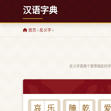
汉语字典
首页
›
反义字
›
反义字是两个意思相反的字
哀
乐
腌
乾