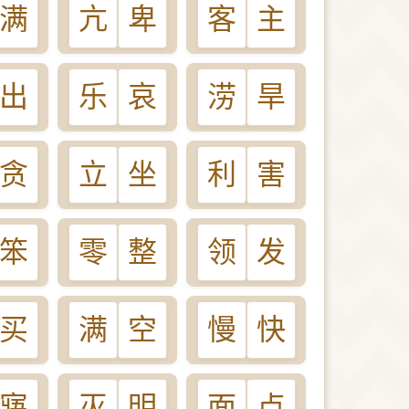
满
亢
卑
客
主
出
乐
哀
涝
旱
贪
立
坐
利
害
笨
零
整
领
发
买
满
空
慢
快
寤
灭
明
面
点