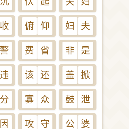
沉
伏
起
夫
妇
收
俯
仰
妇
夫
警
费
省
非
是
违
该
还
盖
掀
分
寡
众
鼓
泄
因
攻
守
公
婆