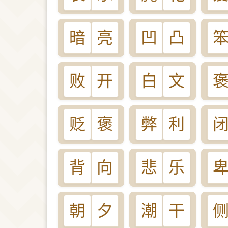
暗
亮
凹
凸
败
开
白
文
贬
褒
弊
利
背
向
悲
乐
朝
夕
潮
干