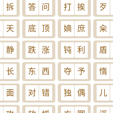
搭
拆
答
问
打
挨
歹
地
天
底
顶
嫡
庶
籴
动
静
跌
涨
钝
利
盾
短
长
东
西
夺
予
惰
点
面
对
错
独
偶
儿