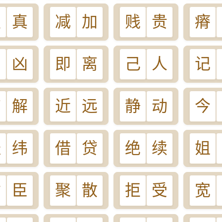
假
真
减
加
贱
贵
瘠
吉
凶
即
离
己
人
记
结
解
近
远
静
动
今
经
纬
借
贷
绝
续
姐
君
臣
聚
散
拒
受
宽