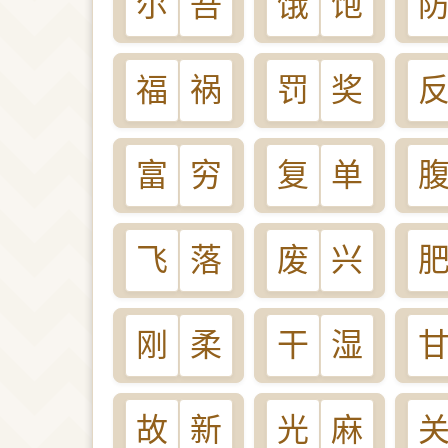
尔
吾
饿
饱
福
祸
罚
奖
富
穷
复
单
飞
落
废
兴
刚
柔
干
湿
故
新
光
麻