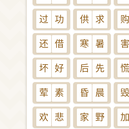
过
功
供
求
还
借
寒
暑
坏
好
后
先
荤
素
昏
晨
欢
悲
家
野