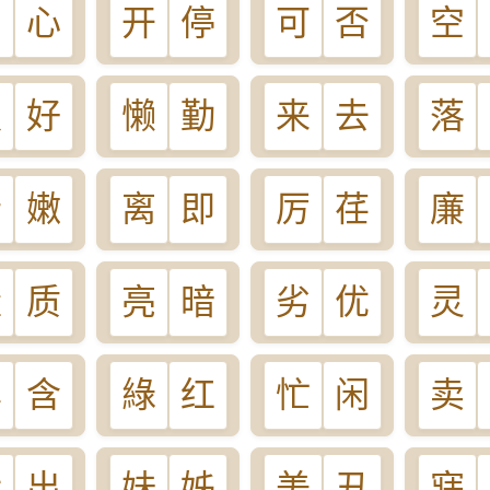
口
心
开
停
可
否
空
赖
好
懒
勤
来
去
落
老
嫩
离
即
厉
荏
廉
量
质
亮
暗
劣
优
灵
露
含
綠
红
忙
闲
卖
没
出
妹
姊
美
丑
寐