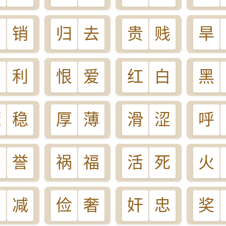
购
销
归
去
贵
贱
旱
害
利
恨
爱
红
白
黑
慌
稳
厚
薄
滑
涩
呼
毁
誉
祸
福
活
死
火
加
减
俭
奢
奸
忠
奖