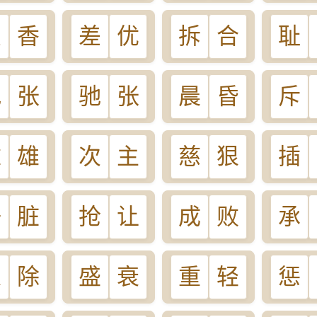
臭
香
差
优
拆
合
耻
弛
张
驰
张
晨
昏
斥
雌
雄
次
主
慈
狠
插
净
脏
抢
让
成
败
承
乘
除
盛
衰
重
轻
惩