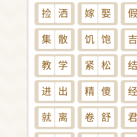
捡
洒
嫁
娶
集
散
饥
饱
教
学
紧
松
进
出
精
傻
就
离
卷
舒