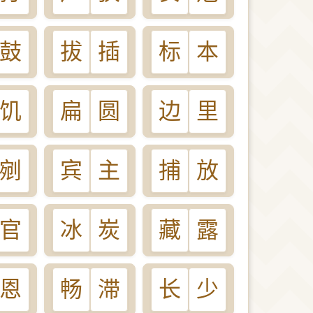
鼓
拔
插
标
本
饥
扁
圆
边
里
剜
宾
主
捕
放
官
冰
炭
藏
露
恩
畅
滞
长
少