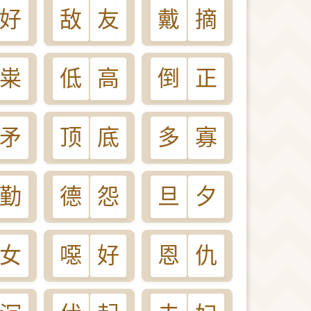
好
敌
友
戴
摘
粜
低
高
倒
正
矛
顶
底
多
寡
勤
德
怨
旦
夕
女
噁
好
恩
仇