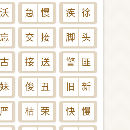
沃
急
慢
疾
徐
忘
交
接
脚
头
古
接
送
警
匪
妹
俊
丑
旧
新
严
枯
荣
快
慢