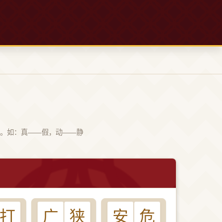
。如：真——假，动——静
打
广
狭
安
危