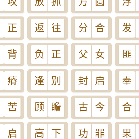
防
攻
放
抓
方
圆
浮
反
正
返
往
分
合
发
腹
背
负
正
父
女
匪
肥
瘠
逢
别
封
启
奉
甘
苦
顾
瞻
古
今
合
关
启
高
下
功
罪
果