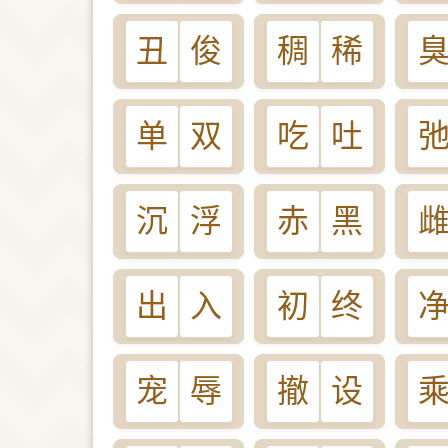
丑
俊
稠
稀
单
双
吃
吐
沉
浮
赤
黑
出
入
初
终
宠
辱
撤
设