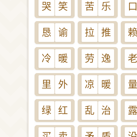
哭
笑
苦
乐
恳
谕
拉
推
冷
暖
劳
逸
里
外
凉
暖
绿
红
乱
治
买
卖
矛
盾