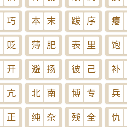
笨
巧
本
末
跋
序
瘪
褒
贬
薄
肥
表
里
饱
闭
开
避
扬
彼
己
补
卑
亢
北
南
博
专
兵
侧
正
纯
杂
残
全
仇