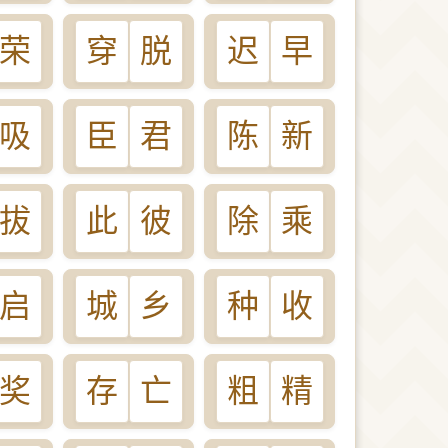
荣
穿
脱
迟
早
吸
臣
君
陈
新
拔
此
彼
除
乘
启
城
乡
种
收
奖
存
亡
粗
精