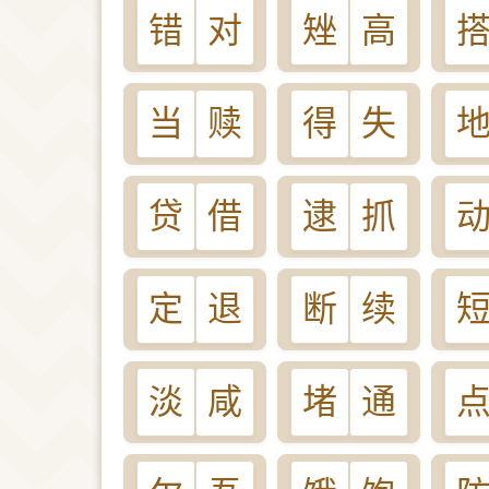
错
对
矬
高
当
赎
得
失
贷
借
逮
抓
定
退
断
续
淡
咸
堵
通