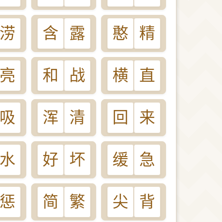
涝
含
露
憨
精
亮
和
战
横
直
吸
浑
清
回
来
水
好
坏
缓
急
惩
简
繁
尖
背