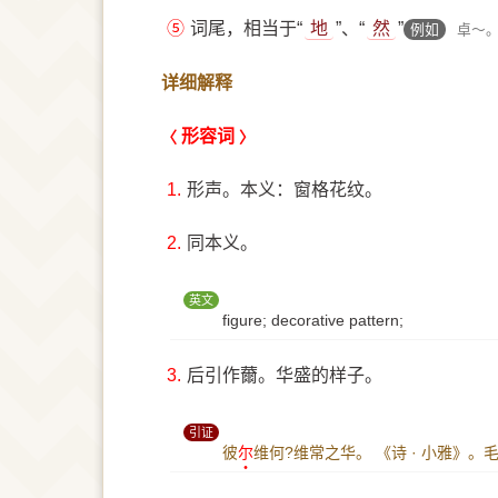
⑤
词尾，相当于“
地
”、“
然
”
例如
卓～
详细解释
形容词
1.
形声。本义：窗格花纹。
2.
同本义。
英文
figure; decorative pattern;
3.
后引作薾。华盛的样子。
引证
彼
尔
维何?维常之华。
《诗 · 小雅》。