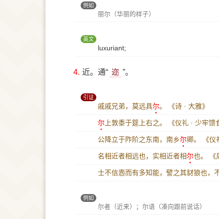
例如
丽尔（华丽的样子）
英文
luxuriant;
4.
近。通“
迩
”。
引证
戚戚兄弟，莫远具
尔
。
《诗 · 大雅》
尔
上敦黍于筵上右之。
《仪礼 · 少牢
公降立于阼阶之东南，南乡
尔
卿。
《仪礼
名相近者相远也，实相近者相
尔
也。
《周
士不信悫而有多知能，譬之其豺狼也，
例如
尔者（近来）；尔语（凑向跟前说话）