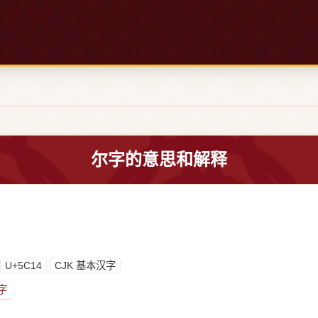
尔字的意思和解释
U+5C14
CJK 基本汉字
字