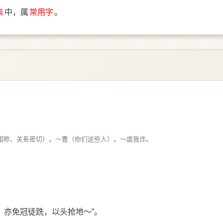
表
中，属
常用字
。
相称，关系密切）。～曹（你们这些人）。～虞我诈。
怒，亦免冠徒跣，以头抢地～”。