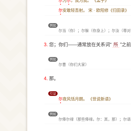
尔
为
尔
，我为我。
《孟子》
尔
安敢轻吾射。
宋 · 欧阳修《归田录》
例如
尔当（你）；尔躲（你身上）；尔汝（尊对
3.
您；你们——通常放在关系词“
所
”之
例如
尔曹（你们大家）
4.
那。
引证
尔
夜风恬月朗。
《世说新语》
例如
尔俸尔禄（那些俸禄。尔：其，那）；尔语