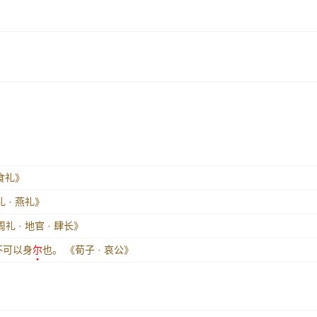
馈食礼》
 · 燕礼》
礼 · 地官 · 肆长》
不可以身
尔
也。
《荀子 · 哀公》