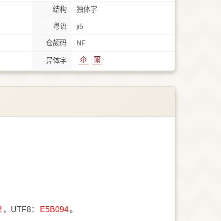
结构
独体字
粤语
ji5
仓颉码
NF
尒
爾
异体字
2
，UTF8：
E5B094
。