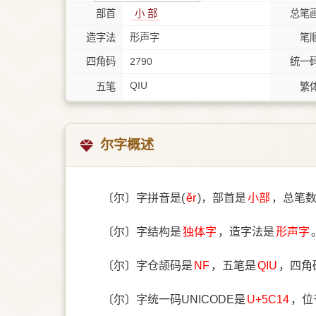
部首
⼩ 部
总笔
造字法
形声字
笔
四角码
2790
统一
QIU
五笔
繁
尔字概述
〔尔〕字拼音是(
ěr
)，部首是
⼩部
，总笔
〔尔〕字结构是
独体字
，造字法是
形声字
〔尔〕字仓颉码是
NF
，五笔是
QIU
，四角
〔尔〕字统一码UNICODE是
U+5C14
，位