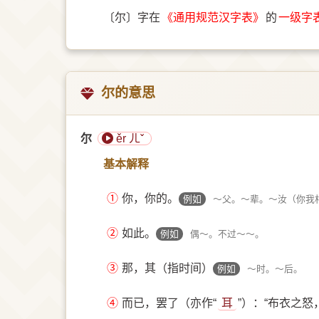
〔尔〕字在
《通用规范汉字表》
的
一级字
尔的意思
尔
ěr ㄦˇ
基本解释
①
你，你的。
例如
～父。～辈。～汝（你我
②
如此。
例如
偶～。不过～～。
③
那，其（指时间）
例如
～时。～后。
④
而已，罢了（亦作“
耳
”）：“布衣之