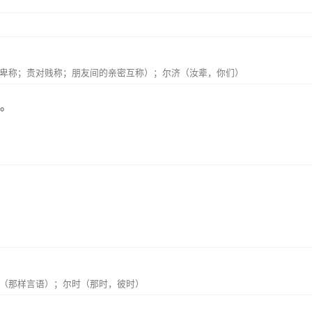
卑称；贵对贱称；朋友间的亲密互称）；尔济（汝辈，你们）
前。
（那样言语）；尔时（那时，彼时）