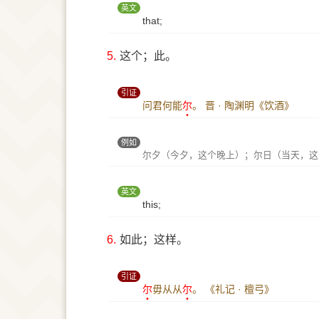
英文
that;
5.
这个；此。
引证
问君何能
尔
。
晋 · 陶渊明《饮酒》
例如
尔夕（今夕，这个晚上）；尔日（当天，这
英文
this;
6.
如此；这样。
引证
尔
毋从从
尔
。
《礼记 · 檀弓》