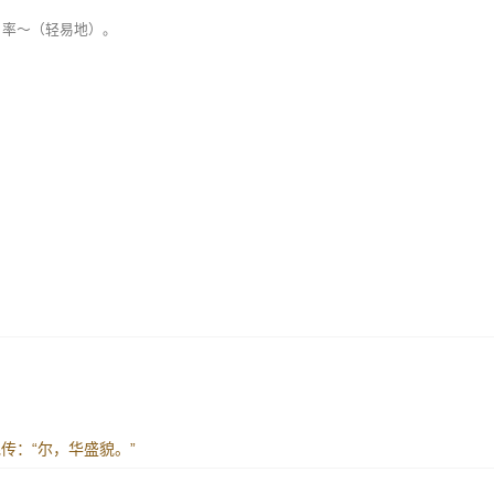
。率～（轻易地）。
毛传：“尔，华盛貌。”