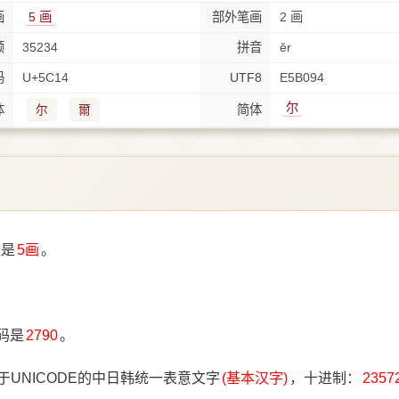
画
5 画
部外笔画
2 画
顺
35234
拼音
ěr
码
U+5C14
UTF8
E5B094
尔
体
简体
尔
爾
数是
5画
。
。
码是
2790
。
于UNICODE的中日韩统一表意文字
(基本汉字)
，十进制：
2357