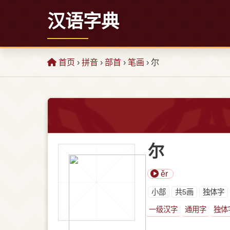
汉语字典
首页
›
拼音
›
部首
›
笔画
› 尔
尔
ěr
⼩部
共5画
独体字
一级汉字
通用字
独体