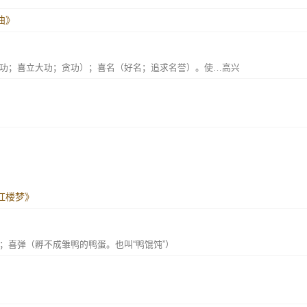
曲》
功；喜立大功；贪功）；喜名（好名；追求名誉）。使…高兴
红楼梦》
；喜弹（孵不成雏鸭的鸭蛋。也叫“鸭馄饨”）