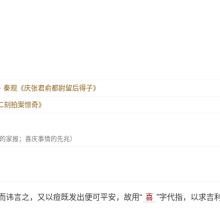
 · 秦观《庆张君俞都尉留后得子》
二刻拍案惊奇》
的家报；喜庆事情的先兆）
而讳言之，又以痘既发出便可平安，故用“
喜
”字代指，以求吉