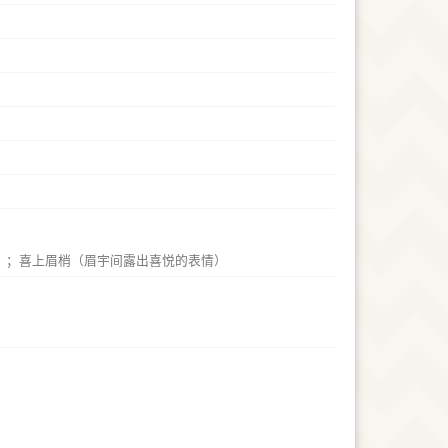
）；喜上眉梢（眉宇间露出喜悦的表情）