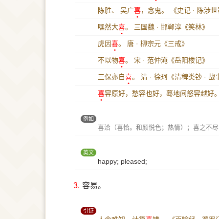
陈胜、 吴广
喜
，念鬼。
《史记 · 陈涉
嘿然大
喜
。
三国魏 · 邯郸淳《笑林》
虎因
喜
。
唐 · 柳宗元《三戒》
不以物
喜
。
宋 · 范仲淹《岳阳楼记》
三保亦自
喜
。
清 · 徐珂《清稗类钞 · 
喜
容原好，愁容也好，蓦地间怒容越好
例如
喜洽（喜恰。和颜悦色；热情）；喜之不尽
英文
happy; pleased;
3.
容易。
引证