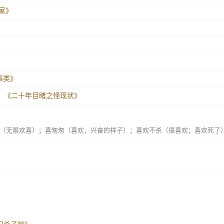
世家》
战事类》
。
《二十年目睹之怪现状》
（无限欢喜）；喜匆匆（喜欢，兴奋的样子）；喜欢不杀（很喜欢；喜欢死了