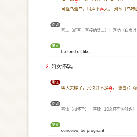
可怪乌雅鸟，鸣声不
喜
人。
刘基《鸟啼
例如
喜士（好客；喜接纳贤士）；喜功（自负其
英文
be fond of; like;
2.
妇女怀孕。
引证
叫大夫瞧了，又说并不是
喜
。
曹雪芹《
例如
喜信（指怀孕）；喜脉（妇女怀孕的脉象）
英文
conceive; be pregnant;