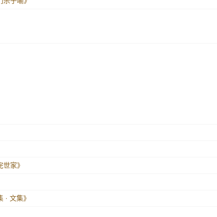
罗门杀子喻》
仲完世家》
》
 · 文集》