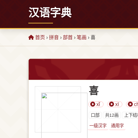
汉语字典
首页
›
拼音
›
部首
›
笔画
› 喜
喜
xǐ
xī
ch
⼝部
共12画
上下结
一级汉字
通用字