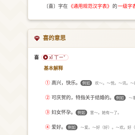
〔喜〕字在
《通用规范汉字表》
的
一级字
喜的意思
喜
xǐ ㄒㄧˇ
基本解释
①
高兴，快乐。
例如
欢～。～悦。～讯。～
②
可庆贺的，特指关于结婚的。
例如
～
③
妇女怀孕。
例如
害～。她有～了。
④
爱好。
例如
～爱。～好（好）。～欢。好（