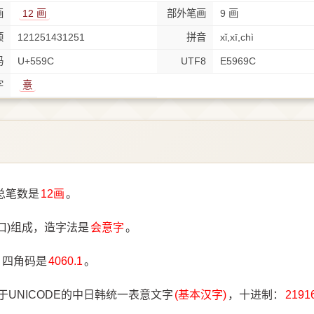
画
12 画
部外笔画
9 画
顺
121251431251
拼音
xǐ,xī,chì
码
U+559C
UTF8
E5969C
字
憙
总笔数是
12画
。
口)组成，造字法是
会意字
。
，四角码是
4060.1
。
于UNICODE的中日韩统一表意文字
(基本汉字)
，十进制：
2191