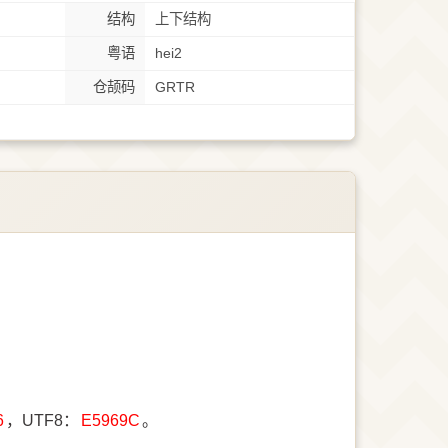
结构
上下结构
粤语
hei2
仓颉码
GRTR
6
，UTF8：
E5969C
。