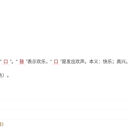
“
口
”。“
鼓
”表示欢乐，“
口
”是发出欢声。本义：快乐；高兴
色）。
菁菁》