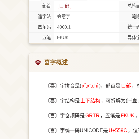
部首
⼝ 部
总笔
造字法
会意字
笔
四角码
4060.1
统一
五笔
FKUK
异体
喜字概述
〔喜〕字拼音是(
xǐ,xī,chì
)，部首是
⼝部
，
〔喜〕字结构是
上下结构
，可拆解为(⿱壴
〔喜〕字仓颉码是
GRTR
，五笔是
FKUK
〔喜〕字统一码UNICODE是
U+559C
，位