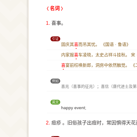
名词
1.
喜事。
引证
固庆其
喜
而吊其忧。
《国语 · 鲁语》
内家报
喜
车凌晓，太史占祥斗挂秋。
宋
喜
宴前枉唤新郎，洞房中依然触觉。
《
例如
喜兆（喜事的征兆）；喜信（唐代进士及第
英文
happy event;
2.
痘疹 。旧俗孩子出痘时，常因惧得天花