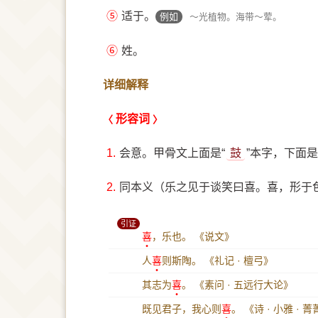
⑤
适于。
例如
～光植物。海带～荤。
⑥
姓。
详细解释
形容词
1.
会意。甲骨文上面是“
鼓
”本字，下面是
2.
同本义（乐之见于谈笑曰喜。喜，形于
引证
喜
，乐也。
《说文》
人
喜
则斯陶。
《礼记 · 檀弓》
其志为
喜
。
《素问 · 五远行大论》
既见君子，我心则
喜
。
《诗 · 小雅 · 