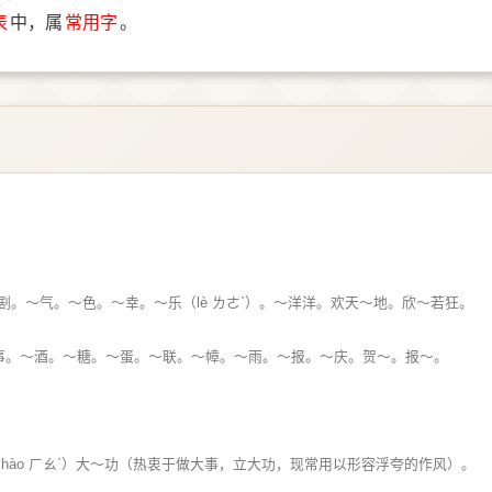
表
中，属
常用字
。
剧。～气。～色。～幸。～乐（lè ㄌㄜˋ）。～洋洋。欢天～地。欣～若狂。
事。～酒。～糖。～蛋。～联。～幛。～雨。～报。～庆。贺～。报～。
hào ㄏㄠˋ）大～功（热衷于做大事，立大功，现常用以形容浮夸的作风）。