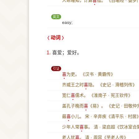
人命难知，计算
喜
错。
《百喻经 · 婆
英文
easy;
动词
1.
喜爱；爱好。
引证
喜
为吏。
《汉书 · 黄霸传》
齐威王之时
喜
隐。
《史记 · 滑稽列传》
宽仁
喜
儒术。
《淮南子 · 宪王钦传》
盖孔子晚而
喜
《易》。
《史记 · 田敬
最
喜
小儿。
宋 · 辛弃疾《清平乐 · 村居
少年人常
喜
事。
清 · 梁启超《饮冰室合集
老人犹
喜
。
清 · 周容《芋老人传》