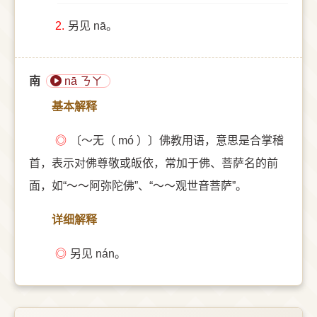
2.
另见 nā。
南
nā ㄋㄚ
基本解释
◎
〔～无（ mó ）〕佛教用语，意思是合掌稽
首，表示对佛尊敬或皈依，常加于佛、菩萨名的前
面，如“～～阿弥陀佛”、“～～观世音菩萨”。
详细解释
◎
另见 nán。