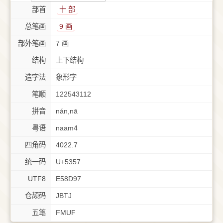
部首
⼗ 部
总笔画
9 画
部外笔画
7 画
结构
上下结构
造字法
象形字
笔顺
122543112
拼音
nán,nā
粤语
naam4
四角码
4022.7
统一码
U+5357
UTF8
E58D97
仓颉码
JBTJ
五笔
FMUF