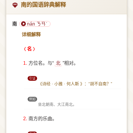
南的国语辞典解释
南
nán ㄋㄢˊ
详细解释
名
1.
方位名。与“
北
”相对。
引证
《诗经 · 小雅 · 何人斯 》：“胡不自南？”
例如
坐北朝南、大江南北。
2.
南方的乐曲。