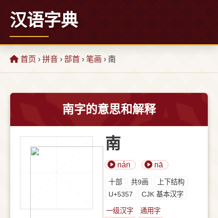
汉语字典
首页
›
拼音
›
部首
›
笔画
› 南
南字的意思和解释
南
nán
nā
⼗部
共9画
上下结构
U+5357
CJK 基本汉字
一级汉字
通用字