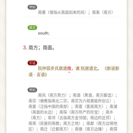
例如
南薰（借指从南面刮来的风）；南离（南方）
英文
south;
3.
南方；南面。
引证
阮仲容步兵居道
南
，诸 阮居道北。
《新说新
语 · 言语》
例如
南风（南方势力）；南酒（黄酒，南方酿造）；
南宗（佛教指南北二宗，南宗为六祖惠能所创立）；
南夏（泛指中国的南部）；南客（客居南方）；南浦
（南面的水边）；南琛（南方所产的珍宝）；南乡
（南方）；南邻（古指南方金邻国；南边的近郊）；
南荣（房屋的南檐；南方之地）；南鄙（南方边境地
区）；南迁（迁都南方）；南徼（南方边陲）；南馔