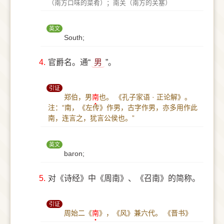
（南方口味的菜肴）；南关（南方的关塞）
英文
South;
4.
官爵名。通“
男
”。
引证
郑伯，男
南
也。
《孔子家语 · 正论解》。
注：“南，《左传》作男，古字作男，亦多用作此
南，连言之，犹言公侯也。”
英文
baron;
5.
对《诗经》中《周南》、《召南》的简称。
引证
周始二《
南
》，《风》兼六代。
《晋书》