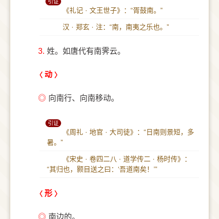
引证
《礼记 · 文王世子》：“胥鼓南。”
汉 · 郑玄 · 注：“南，南夷之乐也。”
3.
姓。如唐代有南霁云。
动
◎
向南行、向南移动。
引证
《周礼 · 地官 · 大司徒》：“日南则景短，多
暑。”
《宋史 · 卷四二八 · 道学传二 · 杨时传》：
“其归也，颢目送之曰：‘吾道南矣！’”
形
◎
南边的。