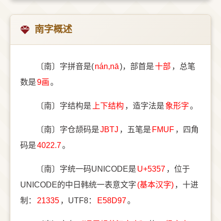
南字概述
〔南〕字拼音是(
nán,nā
)，部首是
⼗部
，总笔
数是
9画
。
〔南〕字结构是
上下结构
，造字法是
象形字
。
〔南〕字仓颉码是
JBTJ
，五笔是
FMUF
，四角
码是
4022.7
。
〔南〕字统一码UNICODE是
U+5357
，位于
UNICODE的中日韩统一表意文字
(基本汉字)
，十进
制：
21335
，UTF8：
E58D97
。