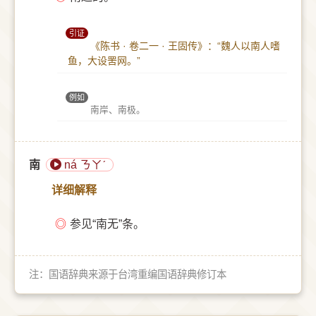
引证
《陈书 · 卷二一 · 王固传》：“魏人以南人嗜
鱼，大设罟网。”
例如
南岸、南极。
南
ná ㄋㄚˊ
详细解释
◎
参见“南无”条。
注：国语辞典来源于台湾重编国语辞典修订本