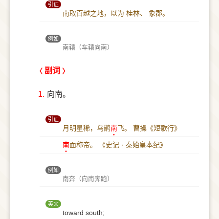
引证
南取百越之地，以为 桂林、 象郡。
例如
南辕（车辕向南）
副词
1.
向南。
引证
月明星稀，乌鹊
南
飞。
曹操《短歌行》
南
面称帝。
《史记 · 秦始皇本纪》
例如
南奔（向南奔跑）
英文
toward south;