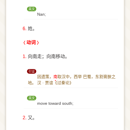
英文
Nan;
6.
姓。
动词
1.
向南走；向南移动。
引证
因遗策，
南
取汉中，西举 巴蜀，东割膏腴之
地。
汉 · 贾谊《过秦论》
英文
move toward south;
2.
又。