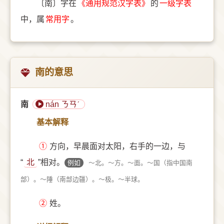
〔南〕字在
《通用规范汉字表》
的
一级字表
中，属
常用字
。
南的意思
南
nán ㄋㄢˊ
基本解释
①
方向，早晨面对太阳，右手的一边，与
“
北
”相对。
例如
～北。～方。～面。～国（指中国南
部）。～陲（南部边疆）。～极。～半球。
②
姓。