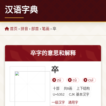
汉语字典
首页
›
拼音
›
部首
›
笔画
› 卒
卒字的意思和解释
卒
zú
cù
cuì
⼗部
共8画
上下结构
U+5352
CJK 基本汉字
一级汉字
通用字