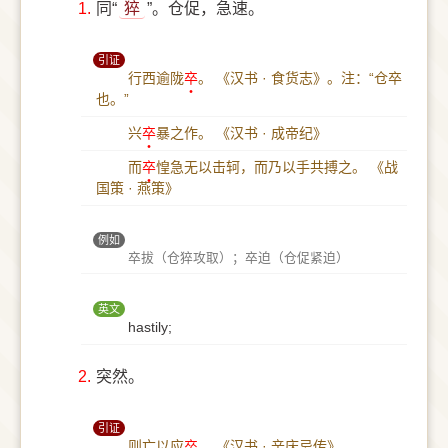
1.
同“
猝
”。仓促，急速。
引证
行西逾陇
卒
。
《汉书 · 食货志》。注：“仓卒
也。”
兴
卒
暴之作。
《汉书 · 成帝纪》
而
卒
惶急无以击轲，而乃以手共搏之。
《战
国策 · 燕策》
例如
卒拔（仓猝攻取）；卒迫（仓促紧迫）
英文
hastily;
2.
突然。
引证
则亡以应
卒
。
《汉书 · 辛庆忌传》