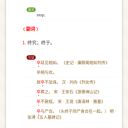
英文
stop;
副词
1.
终究；终于。
引证
卒
廷见相如。
《史记 · 廉颇蔺相如列传》
卒相与欢。
故
卒
不加诛。
汉 · 刘向《列女传》
卒
葬之。
宋 · 王安石《游褒禅山记》
卒
不赦程。
宋 · 王谠《唐语林 · 雅量》
卒
与尸合。（头终于同尸身合在一起。）
明 ·
张溥《五人墓碑记》