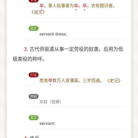
引证
卒
，隶人给事者为
卒
。
卒
，衣有题识者。
《说文》
英文
servant dress;
3.
古代供驱遣从事一定劳役的奴隶。后用为低
级差役的称呼。
引证
悉发
卒
数万人穿漕渠，三岁而通。
《史记》
例如
卒奴（奴婢）
英文
servant;