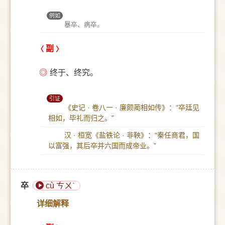
例如
暴卒、病卒。
副
◎
终于、终究。
引证
《史记 · 卷八一 · 廉颇蔺相如传》：“卒廷见
相如，毕礼而归之。”
汉 · 桓宽《盐铁论 · 非鞅》：“秦任商君，国
以富强，其后卒并六国而成帝业。”
卒
cù ㄘㄨˋ
详细解释