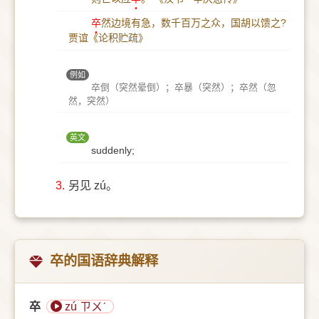
卒
然边境有急，数千百万之众，国胡以馈之?
贾谊《论积贮疏》
例如
卒倒（突然晕倒）；卒暴（突然）；卒然（忽
然，突然）
英文
suddenly;
3.
另见 zú。
卒的国语辞典解释
卒
zú ㄗㄨˊ