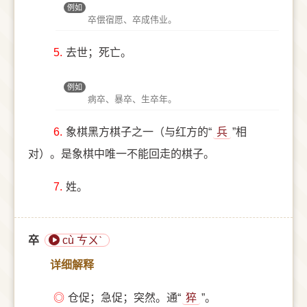
例如
卒偿宿愿、卒成伟业。
5.
去世；死亡。
例如
病卒、暴卒、生卒年。
6.
象棋黑方棋子之一（与红方的“
兵
”相
对）。是象棋中唯一不能回走的棋子。
7.
姓。
卒
cù ㄘㄨˋ
详细解释
◎
仓促；急促；突然。通“
猝
”。