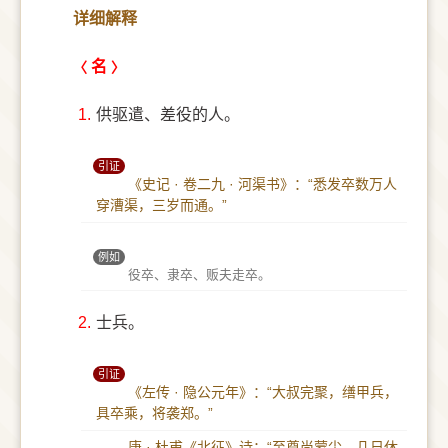
详细解释
名
1.
供驱遣、差役的人。
引证
《史记 · 卷二九 · 河渠书》：“悉发卒数万人
穿漕渠，三岁而通。”
例如
役卒、隶卒、贩夫走卒。
2.
士兵。
引证
《左传 · 隐公元年》：“大叔完聚，缮甲兵，
具卒乘，将袭郑。”
唐 · 杜甫《北征》诗：“至尊尚蒙尘，几日休