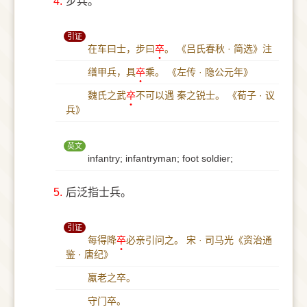
4.
步兵。
引证
在车曰士，步曰
卒
。
《吕氏春秋 · 简选》注
缮甲兵，具
卒
乘。
《左传 · 隐公元年》
魏氏之武
卒
不可以遇 秦之锐士。
《荀子 · 议
兵》
英文
infantry; infantryman; foot soldier;
5.
后泛指士兵。
引证
每得降
卒
必亲引问之。
宋 · 司马光《资治通
鉴 · 唐纪》
羸老之卒。
守门卒。