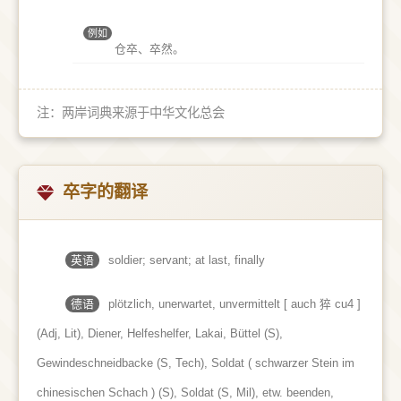
例如
仓卒、卒然。
注：两岸词典来源于中华文化总会
卒字的翻译
英语
soldier; servant; at last, finally
德语
plötzlich, unerwartet, unvermittelt [ auch 猝 cu4 ]
(Adj, Lit)​, Diener, Helfeshelfer, Lakai, Büttel (S)​,
Gewindeschneidbacke (S, Tech)​, Soldat ( schwarzer Stein im
chinesischen Schach )​ (S)​, Soldat (S, Mil)​, etw. beenden,