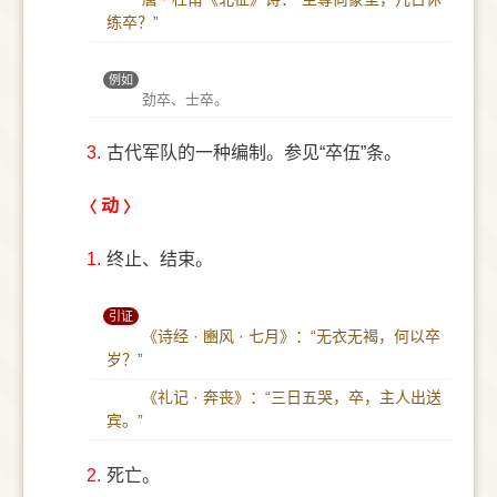
练卒？”
例如
劲卒、士卒。
3.
古代军队的一种编制。参见“卒伍”条。
动
1.
终止、结束。
引证
《诗经 · 豳风 · 七月》：“无衣无褐，何以卒
岁？”
《礼记 · 奔丧》：“三日五哭，卒，主人出送
宾。”
2.
死亡。