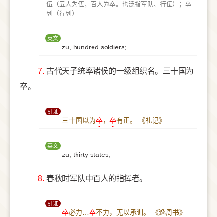
伍（五人为伍，百人为卒。也泛指军队、行伍）；卒
列（行列）
英文
zu, hundred soldiers;
7.
古代天子统率诸侯的一级组织名。三十国为
卒。
引证
三十国以为
卒
，
卒
有正。
《礼记》
英文
zu, thirty states;
8.
春秋时军队中百人的指挥者。
引证
卒
必力…
卒
不力，无以承训。
《逸周书》