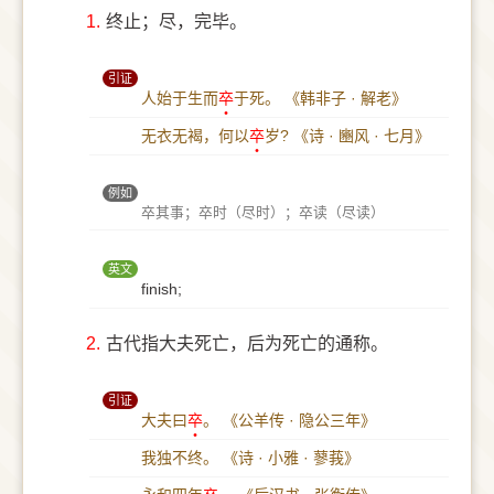
1.
终止；尽，完毕。
引证
人始于生而
卒
于死。
《韩非子 · 解老》
无衣无褐，何以
卒
岁?
《诗 · 豳风 · 七月》
例如
卒其事；卒时（尽时）；卒读（尽读）
英文
finish;
2.
古代指大夫死亡，后为死亡的通称。
引证
大夫曰
卒
。
《公羊传 · 隐公三年》
我独不终。
《诗 · 小雅 · 蓼莪》