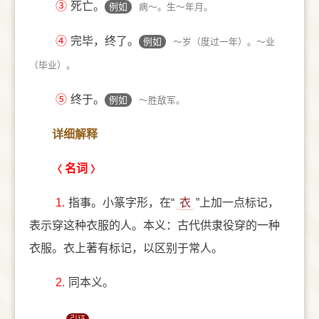
③
死亡。
例如
病～。生～年月。
④
完毕，终了。
例如
～岁（度过一年）。～业
（毕业）。
⑤
终于。
例如
～胜敌军。
详细解释
名词
1.
指事。小篆字形，在“
衣
”上加一点标记，
表示穿这种衣服的人。本义：古代供隶役穿的一种
衣服。衣上著有标记，以区别于常人。
2.
同本义。