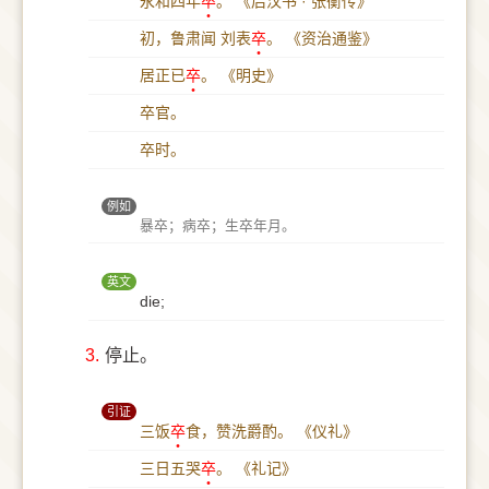
永和四年
卒
。
《后汉书 · 张衡传》
初，鲁肃闻 刘表
卒
。
《资治通鉴》
居正已
卒
。
《明史》
卒官。
卒时。
例如
暴卒；病卒；生卒年月。
英文
die;
3.
停止。
引证
三饭
卒
食，赞洗爵酌。
《仪礼》
三日五哭
卒
。
《礼记》