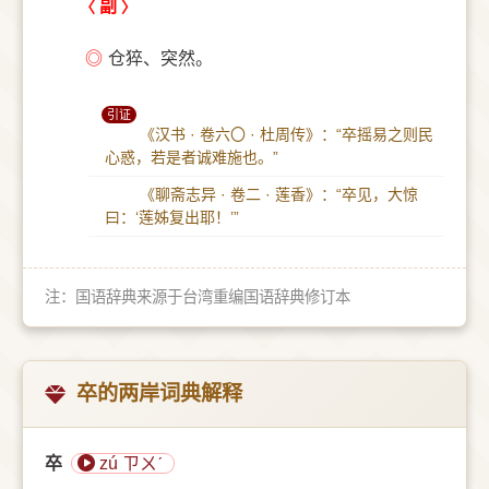
副
◎
仓猝、突然。
引证
《汉书 · 卷六〇 · 杜周传》：“卒摇易之则民
心惑，若是者诚难施也。”
《聊斋志异 · 卷二 · 莲香》：“卒见，大惊
曰：‘莲姊复出耶！’”
注：国语辞典来源于台湾重编国语辞典修订本
卒的两岸词典解释
卒
zú ㄗㄨˊ