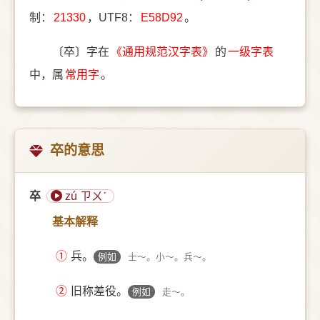
制：
21330
，UTF8：
E58D92
。
〔卒〕字在
《通用规范汉字表》
的
一级字表
中，属
常用字
。
卒的意思
卒
zú ㄗㄨˊ
基本解释
①
兵。
例如
士～。小～。兵～。
②
旧称差役。
例如
走～。