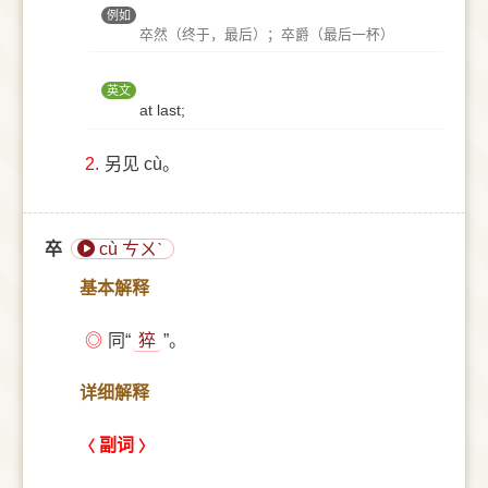
例如
卒然（终于，最后）；卒爵（最后一杯）
英文
at last;
2.
另见 cù。
卒
cù ㄘㄨˋ
基本解释
◎
同“
猝
”。
详细解释
副词