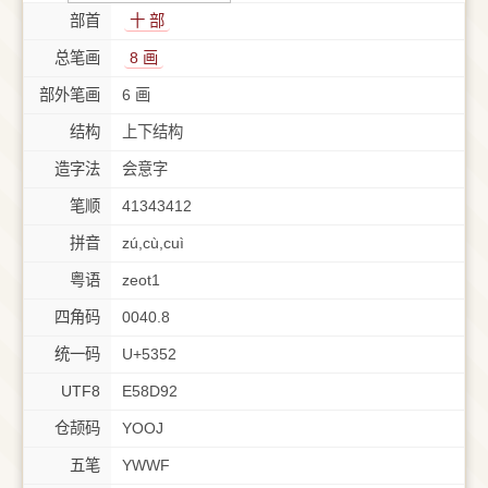
部首
⼗ 部
总笔画
8 画
部外笔画
6 画
结构
上下结构
造字法
会意字
笔顺
41343412
拼音
zú,cù,cuì
粤语
zeot1
四角码
0040.8
统一码
U+5352
UTF8
E58D92
仓颉码
YOOJ
五笔
YWWF