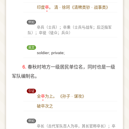
印度
卒
。
清 · 徐珂《清稗类钞 · 战事类》
例如
卒兵（士兵）；卒乘（士兵与战车；后泛指军
队）；卒徒（徒众；兵众）
英文
soldier; private;
6.
春秋时地方一级居民单位名，同时也是一级
军队编制名。
引证
全
卒
为上。
《孙子 · 谋攻》
破卒次之
例如
卒长（古代军队百人为卒，其长官称卒长）；卒