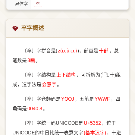
异体字
䘚
卒字概述
〔卒〕字拼音是(
zú,cù,cuì
)，部首是
⼗部
，总
笔数是
8画
。
〔卒〕字结构是
上下结构
，可拆解为(⿱𠅃十)组
成，造字法是
会意字
。
〔卒〕字仓颉码是
YOOJ
，五笔是
YWWF
，四
角码是
0040.8
。
〔卒〕字统一码UNICODE是
U+5352
，位于
UNICODE的中日韩统一表意文字
(基本汉字)
，十进