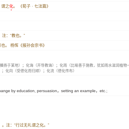
，谓之
化
。
《荀子 · 七法篇》
。注：“教也。”
意也。
杨恽《报孙会宗书》
播扬于某地）；化诲（开导教诲）；化雨（比喻善于施教，犹如雨水滋润植物
）；化向（受德化而归顺）；化流（德化传布）
change by education, persuasion，setting an example，etc.;
年》。注：“行过无礼谓之化。”