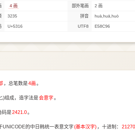
画
4 画
部外笔画
2 画
顺
3235
拼音
huà,huā,huò
码
U+5316
UTF8
E58C96
部
，总笔数是
4画
。
𠤎)组成，造字法是
会意字
。
角码是
2421.0
。
于UNICODE的中日韩统一表意文字
(基本汉字)
，十进制：
2127