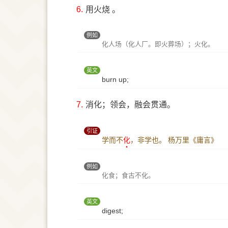
6.
用火烧 。
例如
化人场（化人厂。即火葬场）；火化。
英文
burn up;
7.
消化；领会，融会贯通。
引证
学而不
化
，非学也。
杨万里《庸言》
例如
化食；食古不化。
英文
digest;