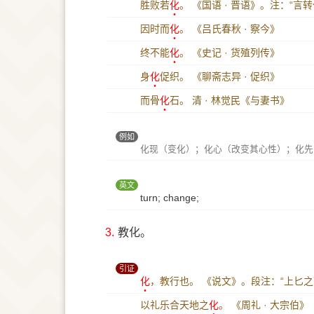
胜败若
化
。
《国语 · 晋语》。注：“言
因时而
化
。
《吕氏春秋 · 察今》
终不能
化
。
《史记 · 货殖列传》
身
化
促织。
《聊斋志异 · 促织》
而骨
化
石。
清 · 林觉民《与妻书》
例如
化现（变化）；化心（改变其心性）；化先
英文
turn; change;
3.
教化。
引证
化
，教行也。
《说文》。段注：“上匕之
以礼乐合天地之
化
。
《周礼 · 大宗伯》