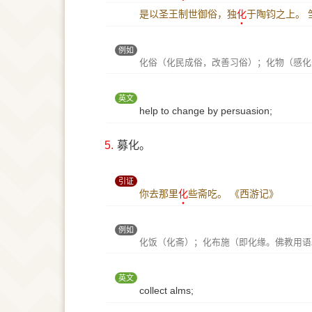
是以圣王制世御俗，独
化
于陶钧之上。
例如
化俗（化民成俗，改善习俗）；化物（感化
英文
help to change by persuasion;
5.
募化。
引证
你去那里
化
些斋吃。
《西游记》
例如
化饭（化斋）；化布施（即化缘。佛教用语
英文
collect alms;