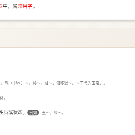
表
中，属
常用字
。
。教（ jiào ）～。熔～。融～。潜移默～。～干弋为玉帛。。
斋。
性质或状态。
例如
丑～。绿～。