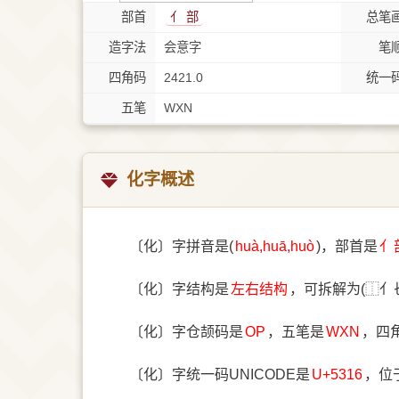
部首
⺅ 部
总笔
造字法
会意字
笔
四角码
2421.0
统一
五笔
WXN
化字概述
〔化〕字拼音是(
huà,huā,huò
)，部首是
⺅
〔化〕字结构是
左右结构
，可拆解为(⿰亻
〔化〕字仓颉码是
OP
，五笔是
WXN
，四
〔化〕字统一码UNICODE是
U+5316
，位