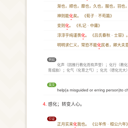
渐也，顺也，靡也，久也，服也，羽也
神则能
化
矣。
《荀子 · 不苟篇》
变则
化
。
《礼记 · 中庸》
淳淳乎纯谨畏
化
。
《吕氏春秋 · 士容》
明明求仁义，常恐不能
化
民者，卿大夫
例如
化声（因推行教化而有声誉）；化行（教化
育成胎）；化气（化育之气）；化光（德化光大
英文
help(a misguided or erring person)to 
4.
感化；转变人心。
引证
正月实来
化
我也。
《公羊传 · 桓公六