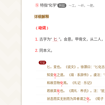
⑤
特指“化学”
例如
～工。～纤。～肥。
详细解释
动词
1.
古字为“
匕
”。会意。甲骨文，从二人
2.
同本义。
引证
匕，变也。
《说文》。徐灏曰：“匕化古
知变
化
之道。
《易 · 系辞传》。虞注
和故百物
化
焉。
《礼记 · 乐记》
若欲其
化
也。
《周礼 · 柞氏》。注：“犹
状态而实无别而为异者谓之
化
。
《荀子 