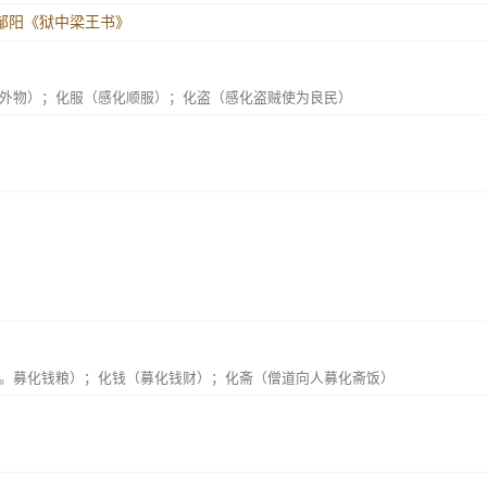
邹阳《狱中梁王书》
外物）；化服（感化顺服）；化盗（感化盗贼使为良民）
。募化钱粮）；化钱（募化钱财）；化斋（僧道向人募化斋饭）