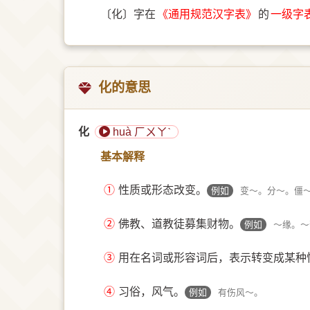
〔化〕字在
《通用规范汉字表》
的
一级字
化的意思
化
huà ㄏㄨㄚˋ
基本解释
①
性质或形态改变。
例如
变～。分～。僵～
②
佛教、道教徒募集财物。
例如
～缘。～
③
用在名词或形容词后，表示转变成某种
④
习俗，风气。
例如
有伤风～。