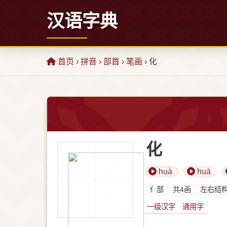
汉语字典
首页
›
拼音
›
部首
›
笔画
› 化
化
huà
huā
⺅部
共4画
左右结
一级汉字
通用字