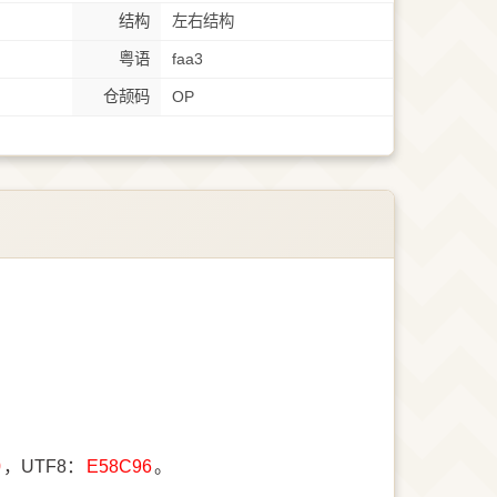
结构
左右结构
粤语
faa3
仓颉码
OP
0
，UTF8：
E58C96
。