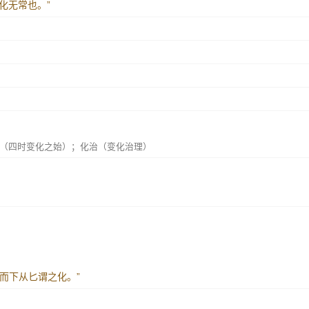
转化无常也。”
（四时变化之始）；化治（变化治理）
而下从匕谓之化。”