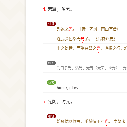
4.
荣耀；昭著。
引证
邦家之
光
。
《诗 · 齐风 · 南山有台》
连我脸色都无
光
了。
《儒林外史》
士之处世，而望名誉之
光
，道德之行，
例如
为国争光；沾光；光宠（光荣；增光）；光
英文
honor; glory;
5.
光阴，时光。
引证
始屏忧以愉思，乐兹情于寸
光
。
南朝宋 