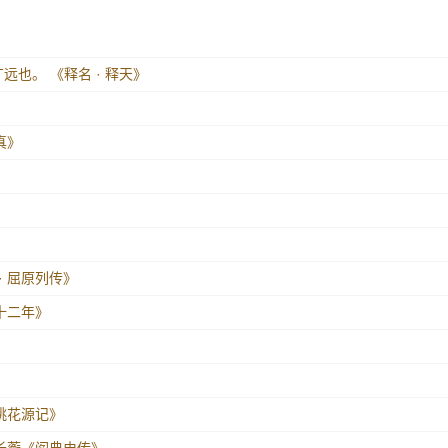
广远也。
《释名 · 释天》
》
真》
》
· 屈原列传》
二十二年》
《桃花源记》