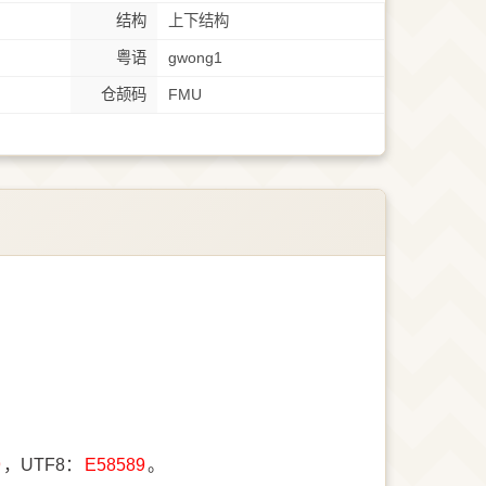
结构
上下结构
粤语
gwong1
仓颉码
FMU
9
，UTF8：
E58589
。