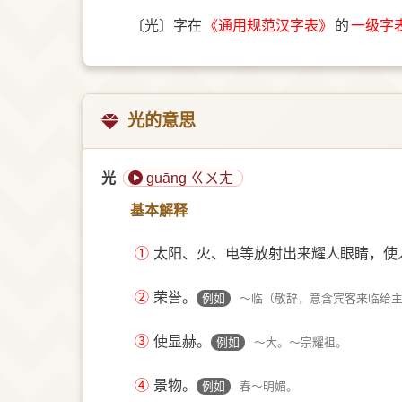
〔光〕字在
《通用规范汉字表》
的
一级字
光的意思
光
guāng ㄍㄨㄤ
基本解释
①
太阳、火、电等放射出来耀人眼睛，使
②
荣誉。
例如
～临（敬辞，意含宾客来临给
③
使显赫。
例如
～大。～宗耀祖。
④
景物。
例如
春～明媚。