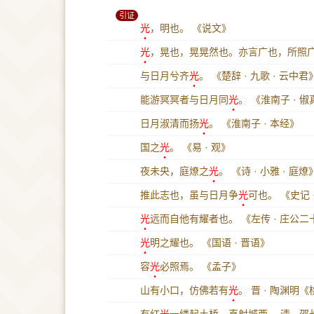
引证
光
，明也。
《说文》
光
，晃也，晃晃然也。亦言广也，所照
与日月兮齐
光
。
《楚辞 · 九歌 · 云中君
能游冥冥者与日月同
光
。
《淮南子 · 俶
日月淑清而扬
光
。
《淮南子 · 本经》
国之
光
。
《易 · 观》
夜未央，庭燎之
光
。
《诗 · 小雅 · 庭燎
推此志也，虽与日月争
光
可也。
《史记 
光
远而自他有耀者也。
《左传 · 庄公
光
明之耀也。
《国语 · 晋语》
容
光
必照焉。
《孟子》
山有小口，仿佛若有
光
。
晋 · 陶渊明