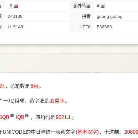
画
6 画
部外笔画
4 画
顺
243135
拼音
guāng,guàng
码
U+5149
UTF8
E58589
部
，总笔数是
6画
。
⺌一儿)组成，造字法是
会意字
。
98
86
IGQB
IQB
，四角码是
9021.1
。
于UNICODE的中日韩统一表意文字
(基本汉字)
，十进制：
2080