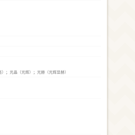
亮）；光晶（光辉）；光赫（光辉显赫）