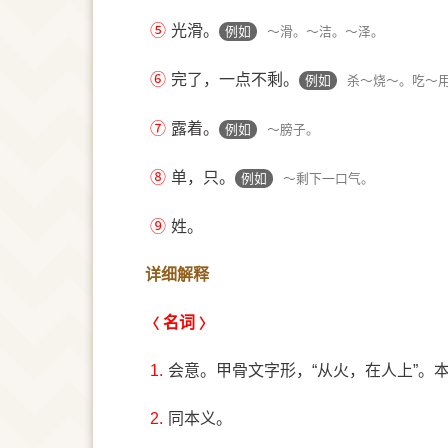
⑤
光滑。
例如
～滑。～洁。～泽。
⑥
完了，一点不剩。
例如
杀～烧～。吃～
⑦
露着。
例如
～膀子。
⑧
单，只。
例如
～剩下一口气。
⑨
姓。
详细解释
名词
1.
会意。甲骨文字形，“从火，在人上”。
2.
同本义。