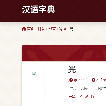
汉语字典
首页
›
拼音
›
部首
›
笔画
› 光
光
guāng
guàn
⺌部
共6画
上下结
一级汉字
通用字