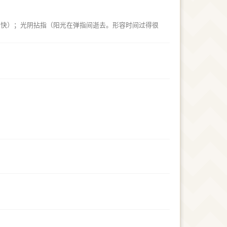
很快）；光阴拈指（阳光在弹指间逝去。形容时间过得很