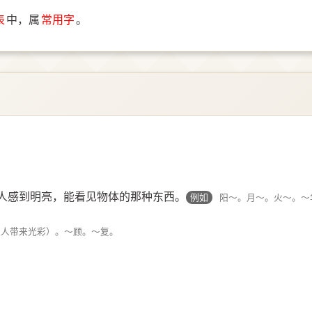
表
中，属
常用字
。
人感到明亮，能看见物体的那种东西。
例如
阳～。月～。火～。～
主人带来光彩）。～顾。～复。