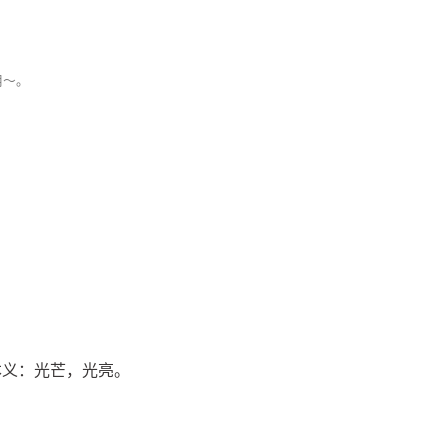
用～。
本义：光芒，光亮。