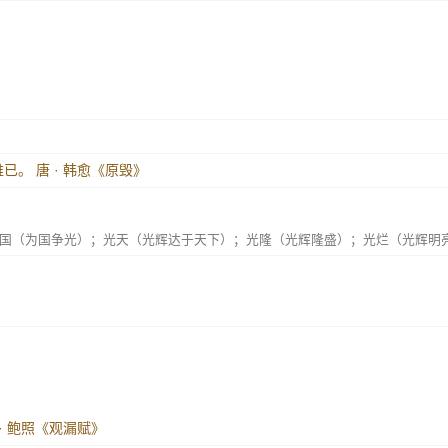
难已。
唐 · 韩愈《原毁》
国（为国争光）；光天（光辉达于天下）；光隆（光辉隆盛）；光烂（光辉明
· 鲍照《观漏赋》