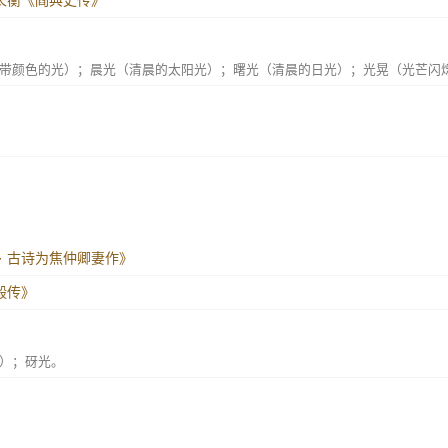
邵长蘅《阎典史传》
带颜色的光）；晨光（清晨的太阳光）；曙光（清晨的日光）；光晃（光芒闪
· 古诗为焦仲卿妻作》
柳毅传》
）；砑光。