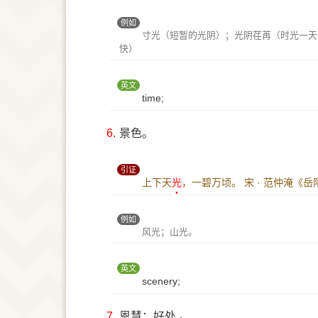
例如
寸光（短暂的光阴）；光阴荏苒（时光一天
快）
英文
time;
6.
景色。
引证
上下天
光
，一碧万顷。
宋 · 范仲淹《
例如
风光；山光。
英文
scenery;
7.
恩慧；好处 。