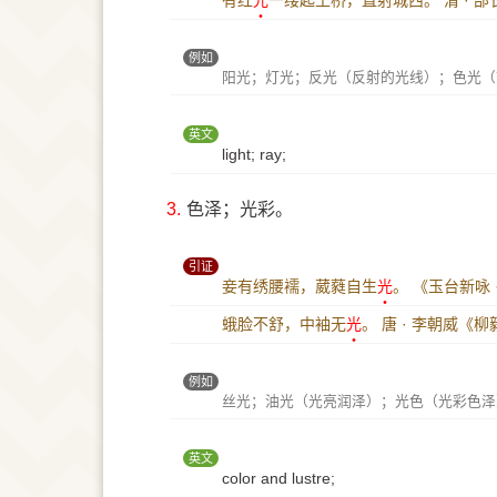
有红
光
一缕起土桥，直射城西。
清 · 
例如
阳光；灯光；反光（反射的光线）；色光（
英文
light; ray;
3.
色泽；光彩。
引证
妾有绣腰襦，葳蕤自生
光
。
《玉台新咏 
蛾脸不舒，中袖无
光
。
唐 · 李朝威《
例如
丝光；油光（光亮润泽）；光色（光彩色泽
英文
color and lustre;