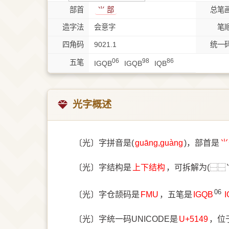
部首
⺌ 部
总笔
造字法
会意字
笔
四角码
9021.1
统一
06
98
86
五笔
IGQB
IGQB
IQB
光字概述
〔光〕字拼音是(
guāng,guàng
)，部首是
⺌
〔光〕字结构是
上下结构
，可拆解为(⿱⿱
06
〔光〕字仓颉码是
FMU
，五笔是
IGQB
〔光〕字统一码UNICODE是
U+5149
，位