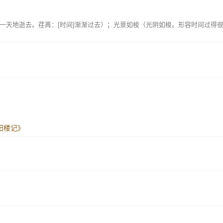
一天地逝去。荏苒：[时间]渐渐过去）；光景如梭（光阴如梭。形容时间过得
岳阳楼记》