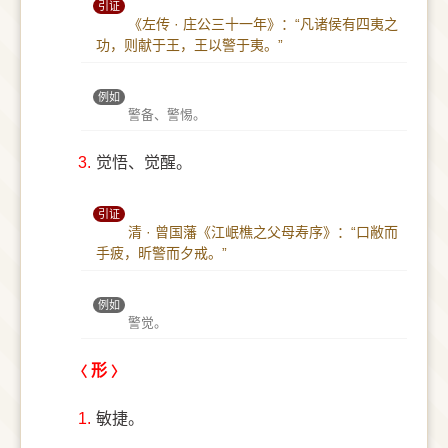
引证
《左传 · 庄公三十一年》：“凡诸侯有四夷之
功，则献于王，王以警于夷。”
例如
警备、警惕。
3.
觉悟、觉醒。
引证
清 · 曾国藩《江岷樵之父母寿序》：“口敝而
手疲，昕警而夕戒。”
例如
警觉。
形
1.
敏捷。