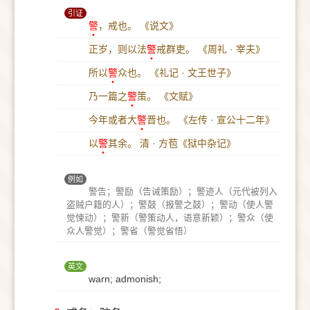
引证
警
，戒也。
《说文》
正岁，则以法
警
戒群吏。
《周礼 · 宰夫》
所以
警
众也。
《礼记 · 文王世子》
乃一篇之
警
策。
《文赋》
今年或者大
警
晋也。
《左传 · 宣公十二年》
以
警
其余。
清 · 方苞《狱中杂记》
例如
警告；警励（告诫策励）；警迹人（元代被列入
盗贼户籍的人）；警鼓（报警之鼓）；警动（使人警
觉悚动）；警新（警策动人，语意新颖）；警众（使
众人警觉）；警省（警觉省悟）
英文
warn; admonish;