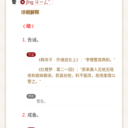
警
jǐng ㄐㄧㄥˇ
详细解释
动
1.
告诫。
引证
《韩非子 · 外储说左上》：“李悝警其两和。”
《红楼梦 · 第二一回》：“原来袭人见他无晓
夜和姐妹厮闹，若直劝他，料不能改，故用柔情以
警之。”
例如
警告。
2.
戒备。