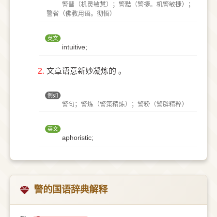
警彗（机灵敏慧）；警黠（警捷。机警敏捷）；
警省（佛教用语。彻悟）
英文
intuitive;
2.
文章语意新妙凝炼的 。
例如
警句；警炼（警策精炼）；警粉（警辟精粹）
英文
aphoristic;
警的国语辞典解释