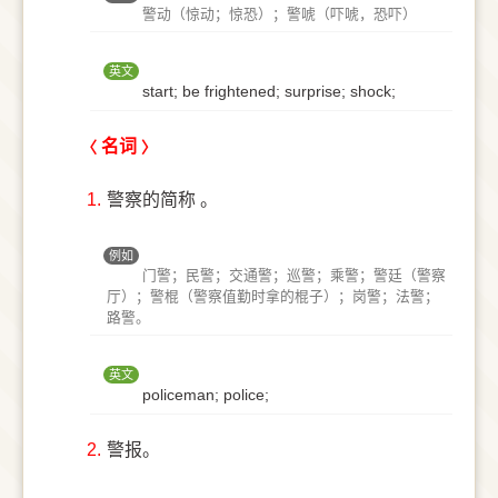
警动（惊动；惊恐）；警唬（吓唬，恐吓）
英文
start; be frightened; surprise; shock;
名词
1.
警察的简称 。
例如
门警；民警；交通警；巡警；乘警；警廷（警察
厅）；警棍（警察值勤时拿的棍子）；岗警；法警；
路警。
英文
policeman; police;
2.
警报。