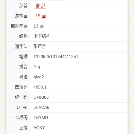
部首
⾔ 部
总笔画
19 画
部外笔画
13 画
结构
上下结构
造字法
形声字
笔顺
1223525131344111251
拼音
jǐng
粤语
ging2
四角码
4860.1
统一码
U+8B66
UTF8
E8ADA6
仓颉码
TKYMR
五笔
AQKY