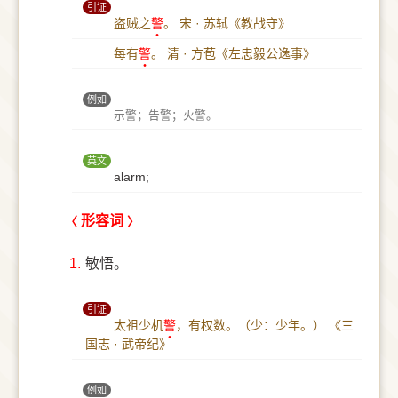
引证
盗贼之
警
。
宋 · 苏轼《教战守》
每有
警
。
清 · 方苞《左忠毅公逸事》
例如
示警；告警；火警。
英文
alarm;
形容词
1.
敏悟。
引证
太祖少机
警
，有权数。（少：少年。）
《三
国志 · 武帝纪》
例如