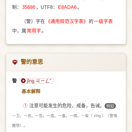
制：
35686
，UTF8：
E8ADA6
。
〔警〕字在
《通用规范汉字表》
的
一级字表
中，属
常用字
。
警的意思
警
jǐng ㄐㄧㄥˇ
基本解释
①
注意可能发生的危险，戒备，告诫。
例如
～卫。～世。～告。～戒。～备。～惕。～省（ xǐng ）（警惕
醒悟）。