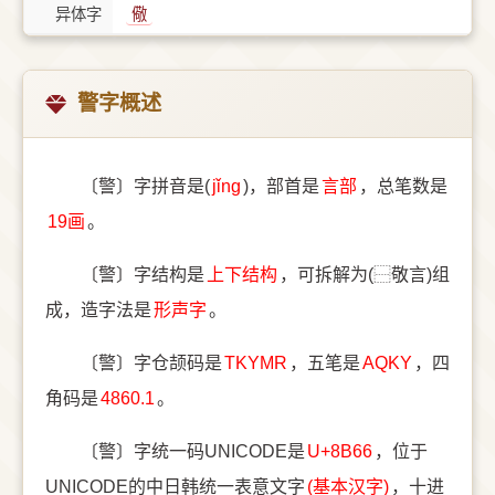
异体字
儆
警字概述
〔警〕字拼音是(
jǐng
)，部首是
⾔部
，总笔数是
19画
。
〔警〕字结构是
上下结构
，可拆解为(⿱敬言)组
成，造字法是
形声字
。
〔警〕字仓颉码是
TKYMR
，五笔是
AQKY
，四
角码是
4860.1
。
〔警〕字统一码UNICODE是
U+8B66
，位于
UNICODE的中日韩统一表意文字
(基本汉字)
，十进