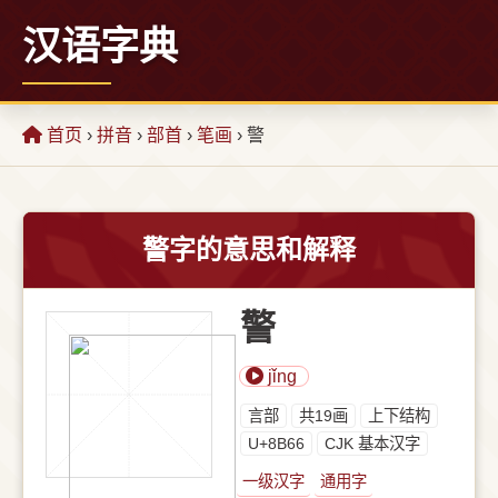
汉语字典
首页
›
拼音
›
部首
›
笔画
› 警
警字的意思和解释
警
jǐng
⾔部
共19画
上下结构
U+8B66
CJK 基本汉字
一级汉字
通用字