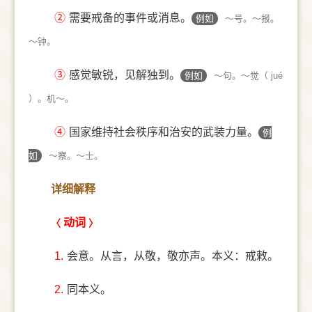
②
需要戒备的事件或消息。
例如
～号。～报。
～钟。
③
感觉敏锐，见解独到。
例如
～句。～觉（ jué
）。机～。
④
国家维持社会秩序和治安的武装力量。
例
如
～察。～士。
详细解释
动词
1.
会意。从言，从敬，敬亦声。本义：戒敕。
2.
同本义。