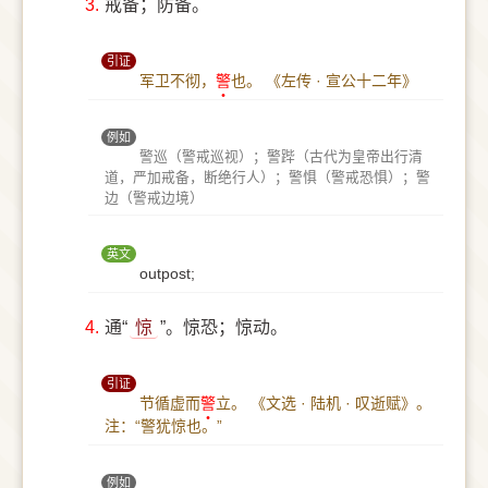
3.
戒备；防备。
引证
军卫不彻，
警
也。
《左传 · 宣公十二年》
例如
警巡（警戒巡视）；警跸（古代为皇帝出行清
道，严加戒备，断绝行人）；警惧（警戒恐惧）；警
边（警戒边境）
英文
outpost;
4.
通“
惊
”。惊恐；惊动。
引证
节循虚而
警
立。
《文选 · 陆机 · 叹逝赋》。
注：“警犹惊也。”
例如