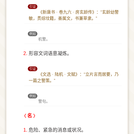
引证
《新唐书 · 卷九六 · 房玄龄传》：“玄龄幼警
敏，贯综坟籍，善属文，书兼草隶。”
例如
机警。
2.
形容文词语意凝炼。
引证
《文选 · 陆机 · 文赋》：“立片言而居要，乃
一篇之警策。”
例如
警句。
名
1.
危险、紧急的消息或状况。