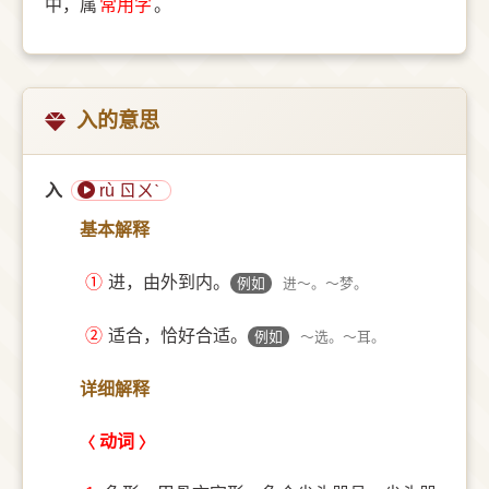
中，属
常用字
。
入的意思
入
rù ㄖㄨˋ
基本解释
①
进，由外到内。
例如
进～。～梦。
②
适合，恰好合适。
例如
～选。～耳。
详细解释
动词