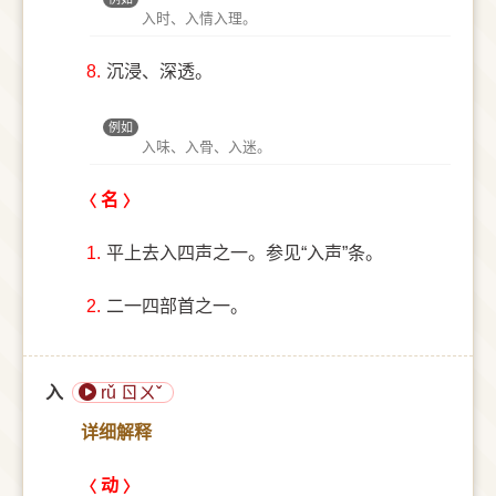
入时、入情入理。
8.
沉浸、深透。
例如
入味、入骨、入迷。
名
1.
平上去入四声之一。参见“入声”条。
2.
二一四部首之一。
入
rǔ ㄖㄨˇ
详细解释
动