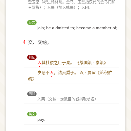
登玉堂（考进翰林院。金马、玉堂指汉代的金马门和
玉堂殿）；入局（加入赌局）；入团。
英文
join; be a dmitted to; become a member of;
4.
交、交纳。
引证
入
其社稷之臣于秦。
《战国策 · 秦策》
岁恶不
入
，请卖爵子。
汉 · 贾谊《论积贮
疏》
例如
入粟（交纳一定数目的钱捐取功名）
英文
pay;