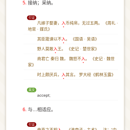
5.
接纳；采纳。
引证
凡嫁子娶妻，
入
币纯帛，无过五两。
《周礼 ·
地官 · 媒氏》
其臣箴谏以不
入
。
《国语 · 吴语》
野人莫敢
入
王。
《史记 · 楚世家》
商君亡 秦归 魏， 魏怒不
入
。
《史记 · 魏世
家》
时上颇厌兵，
入
其言。
罗大经《鹤林玉露》
英文
accept;
6.
与…相适应。
引证
曲直之不相
入
。
《淮南子 · 主术》。注：“中