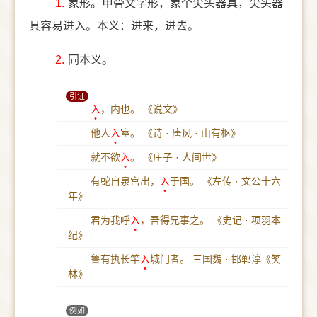
1.
象形。甲骨文字形，象个尖头器具，尖头器
具容易进入。本义：进来，进去。
2.
同本义。
引证
入
，内也。
《说文》
他人
入
室。
《诗 · 唐风 · 山有枢》
就不欲
入
。
《庄子 · 人间世》
有蛇自泉宫出，
入
于国。
《左传 · 文公十六
年》
君为我呼
入
，吾得兄事之。
《史记 · 项羽本
纪》
鲁有执长竿
入
城门者。
三国魏 · 邯郸淳《笑
林》
例如