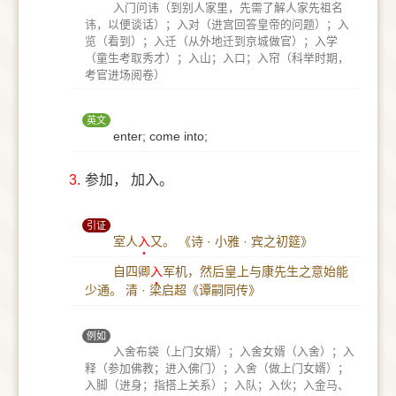
入门问讳（到别人家里，先需了解人家先祖名
讳，以便谈话）；入对（进宫回答皇帝的问题）；入
览（看到）；入迁（从外地迁到京城做官）；入学
（童生考取秀才）；入山；入口；入帘（科举时期，
考官进场阅卷）
英文
enter; come into;
3.
参加， 加入。
引证
室人
入
又。
《诗 · 小雅 · 宾之初筵》
自四卿
入
军机，然后皇上与康先生之意始能
少通。
清 · 梁启超《谭嗣同传》
例如
入舍布袋（上门女婿）；入舍女婿（入舍）；入
释（参加佛教；进入佛门）；入舍（做上门女婿）；
入脚（进身；指搭上关系）；入队；入伙；入金马、