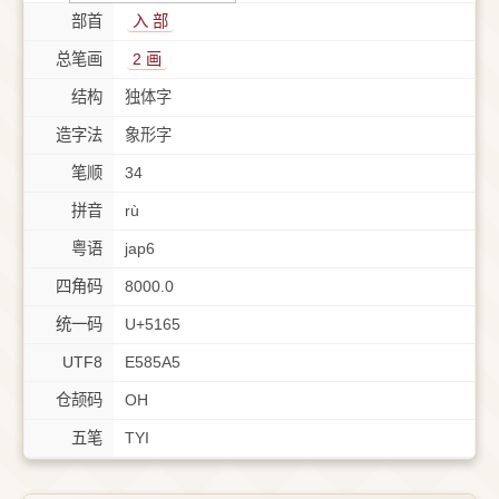
部首
⼊ 部
总笔画
2 画
结构
独体字
造字法
象形字
笔顺
34
拼音
rù
粤语
jap6
四角码
8000.0
统一码
U+5165
UTF8
E585A5
仓颉码
OH
五笔
TYI