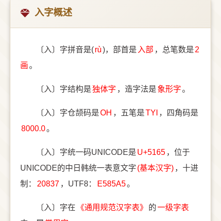
入字概述
〔入〕字拼音是(
rù
)，部首是
⼊部
，总笔数是
2
画
。
〔入〕字结构是
独体字
，造字法是
象形字
。
〔入〕字仓颉码是
OH
，五笔是
TYI
，四角码是
8000.0
。
〔入〕字统一码UNICODE是
U+5165
，位于
UNICODE的中日韩统一表意文字
(基本汉字)
，十进
制：
20837
，UTF8：
E585A5
。
〔入〕字在
《通用规范汉字表》
的
一级字表