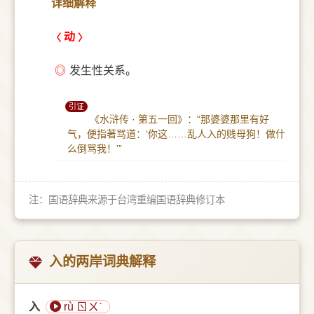
详细解释
动
◎
发生性关系。
引证
《水浒传 · 第五一回》：“那婆婆那里有好
气，便指著骂道：‘你这……乱人入的贱母狗！做什
么倒骂我！’”
注：国语辞典来源于台湾重编国语辞典修订本
入的两岸词典解释
入
rù ㄖㄨˋ