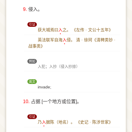
9.
侵入。
引证
获大城焉曰
入
之。
《左传 · 文公十五年》
英法联军自海
入
侵。
清 · 徐珂《清稗类钞 ·
战事类》
例如
入犯；入抄（侵入抄掠）
英文
invade;
10.
占据 [一个地方或位置]。
引证
乃
入
据陈（地名）。
《史记 · 陈涉世家》