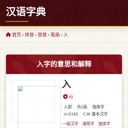
汉语字典
首页
›
拼音
›
部首
›
笔画
› 入
入字的意思和解释
入
rù
⼊部
共2画
独体字
U+5165
CJK 基本汉字
一级汉字
通用字
独体字