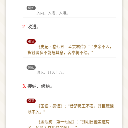
例如
入内、入场、入境。
2.
收进。
引证
《史记 · 卷七五 · 孟尝君传》：“岁余不入，
货钱者多不能与其息，客奉将不给。”
例如
收入、月入十万。
3.
接纳、缴纳。
引证
《国语 · 吴语》：“昔楚灵王不君，其臣箴谏
以不入。”
《金瓶梅 · 第一七回》：“到明日他盖这房
子，多是入官抄没的数儿。”