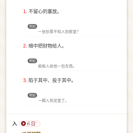
1.
不留心的塞放。
例如
一张钞票不知入到那里？
2.
暗中把财物给人。
例如
偷偷入给他一包东西。
3.
陷于其中、投于其中。
例如
一脚入到泥里了。
入
rì ㄖˋ