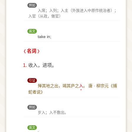
例如
入席；入列；入主（外族进入中原作统治者）；
入官（从政，做官）
英文
take in;
名词
1.
收入，进项。
引证
殚其地之出，竭其庐之
入
。
唐 · 柳宗元《捕
蛇者说》
例如
岁入；入不敷出。
英文