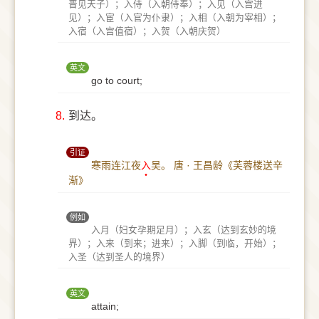
晋见天子）；入侍（入朝侍奉）；入见（入宫进
见）；入宦（入官为仆隶）；入相（入朝为宰相）；
入宿（入宫值宿）；入贺（入朝庆贺）
英文
go to court;
8.
到达。
引证
寒雨连江夜
入
吴。
唐 · 王昌龄《芙蓉楼送辛
渐》
例如
入月（妇女孕期足月）；入玄（达到玄妙的境
界）；入来（到来；进来）；入脚（到临，开始）；
入圣（达到圣人的境界）
英文
attain;