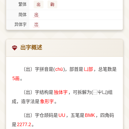
繁体
出
齣
简体
出
异体字
岀
出字概述
〔出〕字拼音是(
chū
)，部首是
⼐部
，总笔数是
5画
。
〔出〕字结构是
独体字
，可拆解为(⿱屮凵)组
成，造字法是
象形字
。
〔出〕字仓颉码是
UU
，五笔是
BMK
，四角码
是
2277.2
。