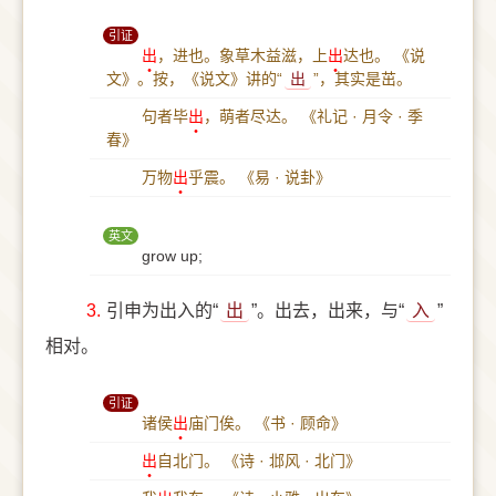
引证
出
，进也。象草木益滋，上
出
达也。
《说
文》。按，《说文》讲的“
出
”，其实是茁。
句者毕
出
，萌者尽达。
《礼记 · 月令 · 季
春》
万物
出
乎震。
《易 · 说卦》
英文
grow up;
3.
引申为出入的“
出
”。出去，出来，与“
入
”
相对。
引证
诸侯
出
庙门俟。
《书 · 顾命》
出
自北门。
《诗 · 邶风 · 北门》