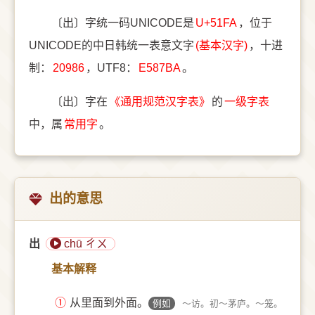
〔出〕字统一码UNICODE是
U+51FA
，位于
UNICODE的中日韩统一表意文字
(基本汉字)
，十进
制：
20986
，UTF8：
E587BA
。
〔出〕字在
《通用规范汉字表》
的
一级字表
中，属
常用字
。
出的意思
出
chū ㄔㄨ
基本解释
①
从里面到外面。
例如
～访。初～茅庐。～笼。