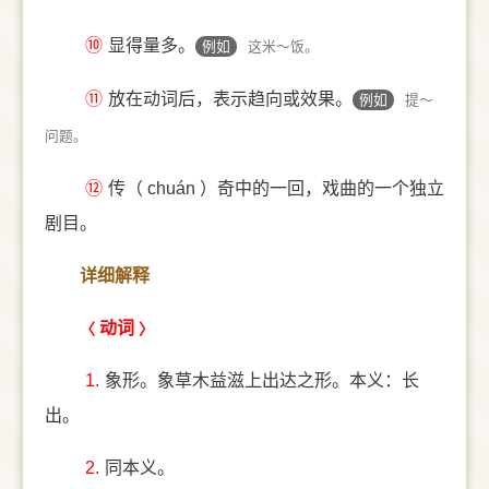
⑩
显得量多。
例如
这米～饭。
⑪
放在动词后，表示趋向或效果。
例如
提～
问题。
⑫
传（ chuán ）奇中的一回，戏曲的一个独立
剧目。
详细解释
动词
1.
象形。象草木益滋上出达之形。本义：长
出。
2.
同本义。