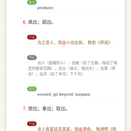
英文
produce;
6.
高出；超出。
引证
古之圣人，其
出
人也远矣。
韩愈《师说》
例如
出人（超越别人）；出服（出了五服。指出了规
定的服丧范围）；出尖（拔尖；强出头）；出景（突
出）；出月（出了本月；下个月）
英文
exceed; go beyond; surpass;
7.
使出；拿出；取出。
引证
余人各复延至其家，皆
出
酒食。
陶渊明《桃