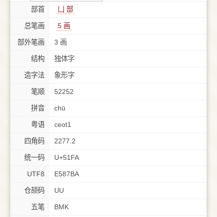
部首
⼐ 部
总笔画
5 画
部外笔画
3 画
结构
独体字
造字法
象形字
笔顺
52252
拼音
chū
粤语
ceot1
四角码
2277.2
统一码
U+51FA
UTF8
E587BA
仓颉码
UU
五笔
BMK