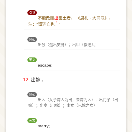
引证
不能改而
出
圜土者。
《周礼 · 大司寇》。
注：“谓逃亡也。”
例如
出彀（逃出樊笼）；出甲（指逃兵）
英文
escape;
12.
出嫁 。
例如
出入（女子嫁人为出，未嫁为入）；出门子（出
嫁）；出室（出嫁）；出女（已嫁之女）
英文
marry;