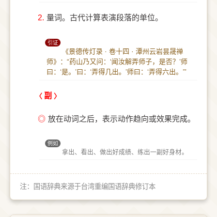
2.
量词。古代计算表演段落的单位。
引证
《景德传灯录 · 卷十四 · 潭州云岩昙晟禅
师》：“药山乃又问：‘闻汝解弄师子，是否？’师
曰：‘是。’曰：‘弄得几出。’师曰：‘弄得六出。’”
副
◎
放在动词之后，表示动作趋向或效果完成。
例如
拿出、看出、做出好成绩、练出一副好身材。
注：国语辞典来源于台湾重编国语辞典修订本