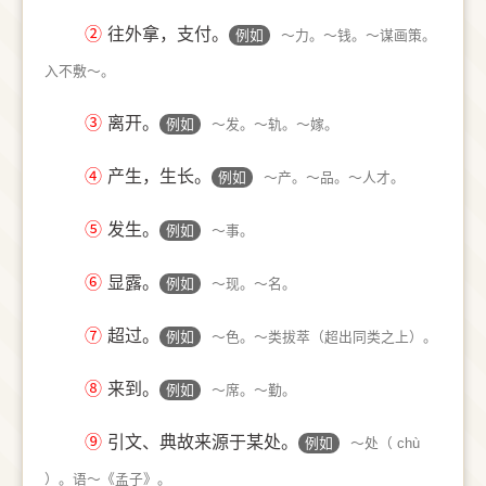
②
往外拿，支付。
例如
～力。～钱。～谋画策。
入不敷～。
③
离开。
例如
～发。～轨。～嫁。
④
产生，生长。
例如
～产。～品。～人才。
⑤
发生。
例如
～事。
⑥
显露。
例如
～现。～名。
⑦
超过。
例如
～色。～类拔萃（超出同类之上）。
⑧
来到。
例如
～席。～勤。
⑨
引文、典故来源于某处。
例如
～处（ chù
）。语～《孟子》。