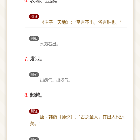
6.
表现、显露。
引证
《庄子 · 天地》：“至言不出，俗言胜也。”
例如
水落石出。
7.
发泄。
例如
出怨气、出闷气。
8.
超越。
引证
唐 · 韩愈《师说》：“古之圣人，其出人也远
矣。”
例如