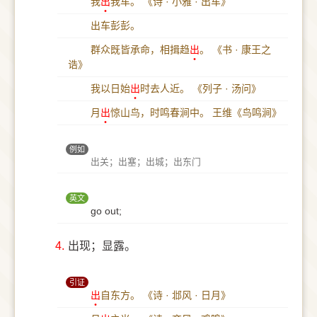
我
出
我车。
《诗 · 小雅 · 出车》
出车彭彭。
群众既皆承命，相揖趋
出
。
《书 · 康王之
诰》
我以日始
出
时去人近。
《列子 · 汤问》
月
出
惊山鸟，时鸣春涧中。
王维《鸟鸣涧》
例如
出关；出塞；出城；出东门
英文
go out;
4.
出现；显露。
引证
出
自东方。
《诗 · 邶风 · 日月》