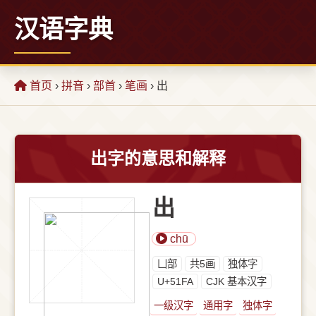
汉语字典
首页
›
拼音
›
部首
›
笔画
› 出
出字的意思和解释
出
chū
⼐部
共5画
独体字
U+51FA
CJK 基本汉字
一级汉字
通用字
独体字