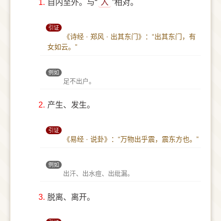
1.
自内至外。与“
入
”相对。
引证
《诗经 · 郑风 · 出其东门》：“出其东门，有
女如云。”
例如
足不出户。
2.
产生、发生。
引证
《易经 · 说卦》：“万物出乎震，震东方也。”
例如
出汗、出水痘、出纰漏。
3.
脱离、离开。