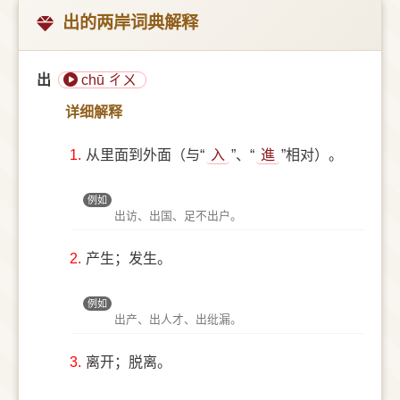
出的两岸词典解释
出
chū ㄔㄨ
详细解释
1.
从里面到外面（与“
入
”、“
進
”相对）。
例如
出访、出国、足不出户。
2.
产生；发生。
例如
出产、出人才、出纰漏。
3.
离开；脱离。