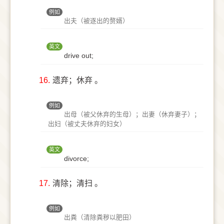
例如
出夫（被逐出的赘婿）
英文
drive out;
16.
遗弃；休弃 。
例如
出母（被父休弃的生母）；出妻（休弃妻子）；
出妇（被丈夫休弃的妇女）
英文
divorce;
17.
清除；清扫 。
例如
出粪（清除粪秽以肥田）