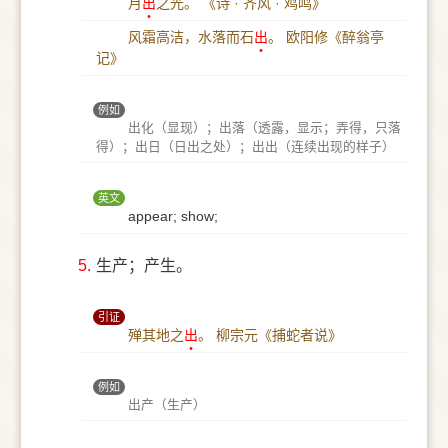
月
出
之光。
《诗 · 齐风 · 鸡鸣》
风霜高洁，水落而石
出
。
欧阳修《醉翁亭
记》
例如
出化（显现）；出落（透露，显示；弄得，只落
得）；出日（日出之处）；出出（连续出现的样子）
英文
appear; show;
5.
生产；产生。
引证
殚其地之
出
。
柳宗元《捕蛇者说》
例如
出产（生产）