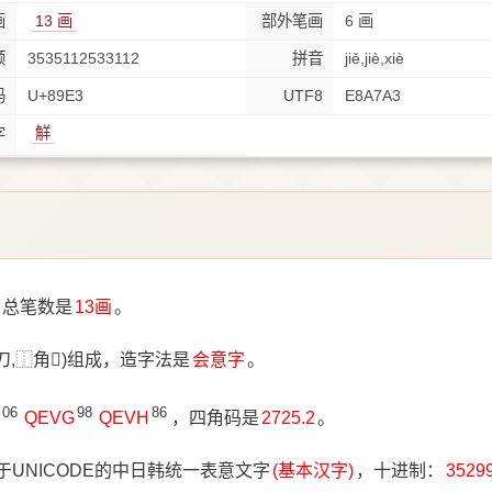
画
13 画
部外笔画
6 画
顺
3535112533112
拼音
jiě,jiè,xiè
码
U+89E3
UTF8
E8A7A3
觧
字
，总笔数是
13画
。
刀,⿰角𭷔)组成，造字法是
会意字
。
06
98
86
QEVG
QEVH
，四角码是
2725.2
。
于UNICODE的中日韩统一表意文字
(基本汉字)
，十进制：
3529