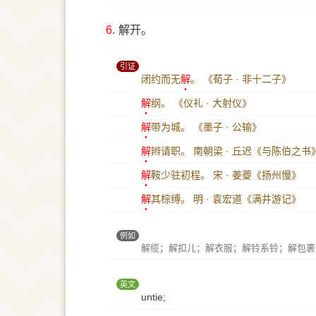
6.
解开。
引证
闭约而无
解
。
《荀子 · 非十二子》
解
纲。
《仪礼 · 大射仪》
解
带为城。
《墨子 · 公输》
解
辫请职。
南朝梁 · 丘迟《与陈伯之书
解
鞍少驻初程。
宋 · 姜夔《扬州慢》
解
其棕缚。
明 · 袁宏道《满井游记》
例如
解缆；解扣儿；解衣服；解铃系铃；解包裹
英文
untie;