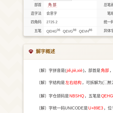
部首
⾓ 部
总笔
造字法
会意字
笔
四角码
2725.2
统一
06
98
86
五笔
异体
QEHG
QEVG
QEVH
解字概述
〔解〕字拼音是(
jiě,jiè,xiè
)，部首是
⾓部
〔解〕字结构是
左右结构
，可拆解为(⿺𧣈
〔解〕字仓颉码是
NBSHQ
，五笔是
QEHG
〔解〕字统一码UNICODE是
U+89E3
，位