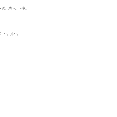
～说。劝～。～嘲。
o ）～。排～。