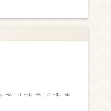
惑。～疑。～围。～脱。～雇。～聘。～散。～毒。