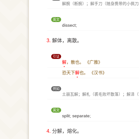
解腕（断腕）；解手刀（随身携带的小佩刀
英文
dissect;
3.
解体，离散。
引证
解
，散也。
《广雅》
恐天下
解
也。
《汉书》
例如
土崩瓦解；解札（裘毛败坏散落）；解泽（
英文
split; separate;
4.
分解，熔化。