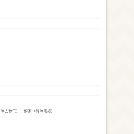
；除去秽气）；解斋（解除斋戒）