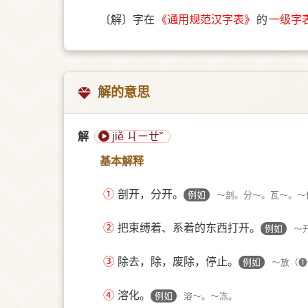
〔解〕字在
《通用规范汉字表》
的
一级字
解的意思
解
jiě ㄐㄧㄝˇ
基本解释
①
剖开，分开。
例如
～剖。分～。瓦～。～
②
把束缚着、系着的东西打开。
例如
～
③
除去，除，废除，停止。
例如
～放（➊
④
溶化。
例如
溶～。～冻。