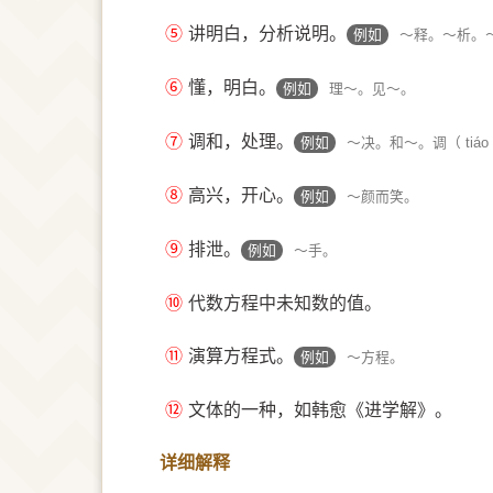
⑤
讲明白，分析说明。
例如
～释。～析。
⑥
懂，明白。
例如
理～。见～。
⑦
调和，处理。
例如
～决。和～。调（ tiá
⑧
高兴，开心。
例如
～颜而笑。
⑨
排泄。
例如
～手。
⑩
代数方程中未知数的值。
⑪
演算方程式。
例如
～方程。
⑫
文体的一种，如韩愈《进学解》。
详细解释