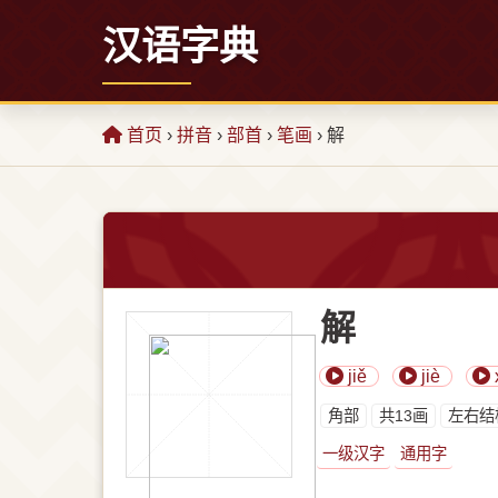
汉语字典
首页
›
拼音
›
部首
›
笔画
› 解
解
jiě
jiè
⾓部
共13画
左右结
一级汉字
通用字