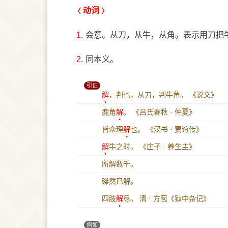
动词
1.
会意。从刀，从牛，从角。表示用刀把
2.
同本义。
引证
解
，判也，从刀，判牛角。
《说文》
鹿角
解
。
《吕氏春秋 · 仲夏》
皆众理
解
也。
《汉书 · 贾谊传》
解
牛之时。
《庄子 · 养生主》
所解数千。
磔然已解。
四肢
解
尽。
清 · 方苞《狱中杂记》
例如