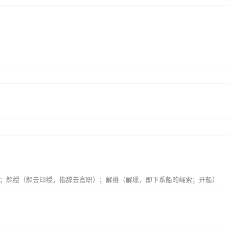
》
；解绶（解去印绶，指辞去官职）；解维（解缆，即下系船的绳索；开船）