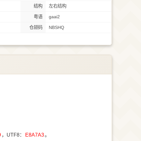
结构
左右结构
粤语
gaai2
仓颉码
NBSHQ
9
，UTF8：
E8A7A3
。