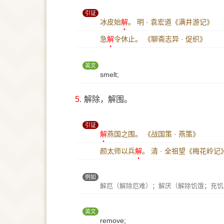
引证
冰皮始
解
。
明 · 袁宏道《满井游记》
急
解
令休止。
《聊斋志异 · 促织》
英文
smelt;
5.
解除，解围。
引证
解
燕国之围。
《战国策 · 燕策》
颜太师以兵
解
。
清 · 全祖望《梅花岭记
例如
解厄（解除厄难）；解厌（解除饥饿；充饥
英文
remove;