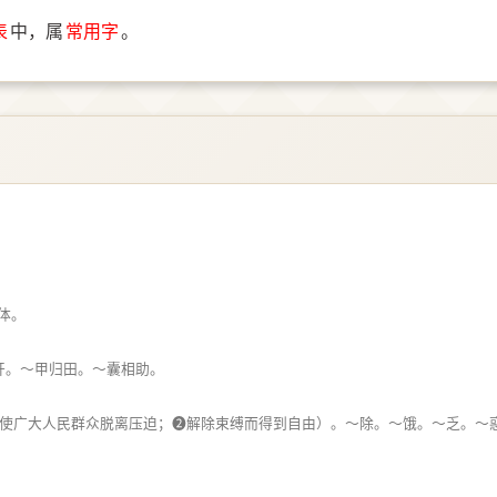
表
中，属
常用字
。
体。
开。～甲归田。～囊相助。
使广大人民群众脱离压迫；➋解除束缚而得到自由）。～除。～饿。～乏。～