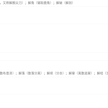
。又称解腕尖刀）；解角（锯取鹿角）；解破（解剖）
散布恩泽）；解落（散落分离）；解续（分合）；解窜（离散逃窜）；解结（