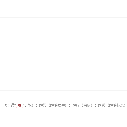
》
。厌：通“
餍
”，饱）；解祟（解除祸害）；解疗（除病）；解秽（解除秽恶