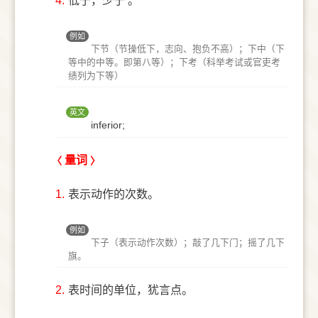
4.
低于，少于 。
例如
下节（节操低下，志向、抱负不高）；下中（下
等中的中等。即第八等）；下考（科举考试或官吏考
绩列为下等）
英文
inferior;
量词
1.
表示动作的次数。
例如
下子（表示动作次数）；敲了几下门；摇了几下
旗。
2.
表时间的单位，犹言点。