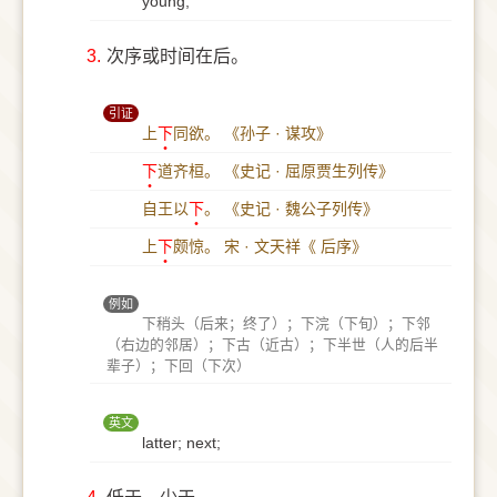
young;
3.
次序或时间在后。
引证
上
下
同欲。
《孙子 · 谋攻》
下
道齐桓。
《史记 · 屈原贾生列传》
自王以
下
。
《史记 · 魏公子列传》
上
下
颇惊。
宋 · 文天祥《 后序》
例如
下稍头（后来；终了）；下浣（下旬）；下邻
（右边的邻居）；下古（近古）；下半世（人的后半
辈子）；下回（下次）
英文
latter; next;