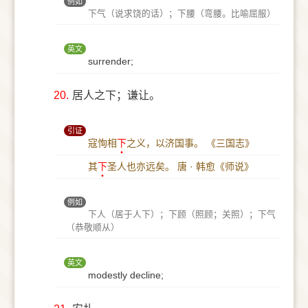
例如
下气（说求饶的话）；下腰（弯腰。比喻屈服）
英文
surrender;
20.
居人之下；谦让。
引证
寇恂相
下
之义，以济国事。
《三国志》
其
下
圣人也亦远矣。
唐 · 韩愈《师说》
例如
下人（居于人下）；下顾（照顾；关照）；下气
（恭敬顺从）
英文
modestly decline;