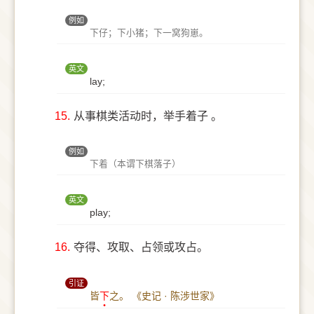
例如
下仔；下小猪；下一窝狗崽。
英文
lay;
15.
从事棋类活动时，举手着子 。
例如
下着（本谓下棋落子）
英文
play;
16.
夺得、攻取、占领或攻占。
引证
皆
下
之。
《史记 · 陈涉世家》