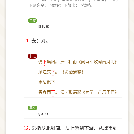
下逐客令；下命令；下战书；下请帖。
英文
issue;
11.
去；到。
引证
便
下
襄阳。
唐 · 杜甫《闻官军收河南河北》
顺江东
下
。
《资治通鉴》
水陆俱下
买舟而
下
。
清 · 彭端淑《为学一首示子侄》
英文
go to;
12.
常指从北到南、从上游到下游、从城市到