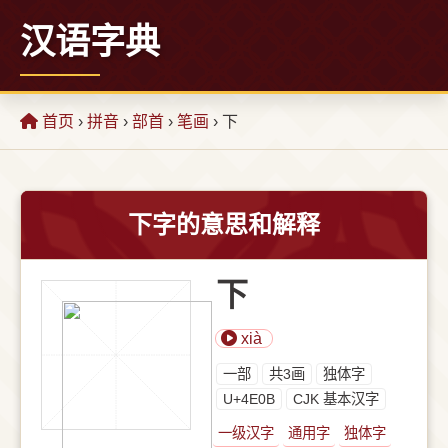
汉语字典
首页
›
拼音
›
部首
›
笔画
› 下
下字的意思和解释
下
xià
⼀部
共3画
独体字
U+4E0B
CJK 基本汉字
一级汉字
通用字
独体字