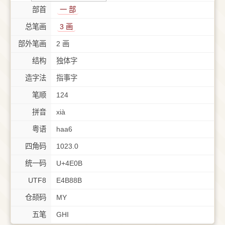
部首
⼀ 部
总笔画
3 画
部外笔画
2 画
结构
独体字
造字法
指事字
笔顺
124
拼音
xià
粤语
haa6
四角码
1023.0
统一码
U+4E0B
UTF8
E4B88B
仓颉码
MY
五笔
GHI