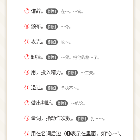
⑩
谦辞。
例如
在～。～官。
⑪
颁布。
例如
～令。
⑫
攻克。
例如
攻～。
⑬
卸掉。
例如
～货。把他的枪～了。
⑭
用，投入精力。
例如
～工夫。
⑮
退让。
例如
争执不～。
⑯
做出判断。
例如
～结论。
⑰
量词，指动作次数。
例如
打三～。
⑱
用在名词后边（❶表示在里面，如“心～”、