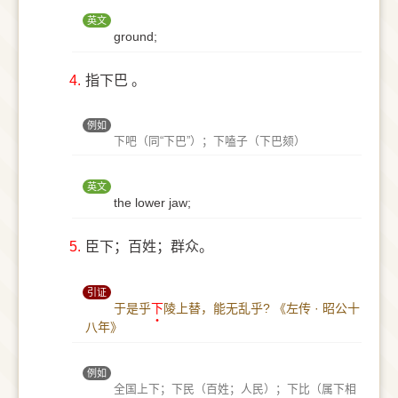
英文
ground;
4.
指下巴 。
例如
下吧（同“下巴”）；下嗑子（下巴颏）
英文
the lower jaw;
5.
臣下；百姓；群众。
引证
于是乎
下
陵上替，能无乱乎?
《左传 · 昭公十
八年》
例如
全国上下；下民（百姓；人民）；下比（属下相