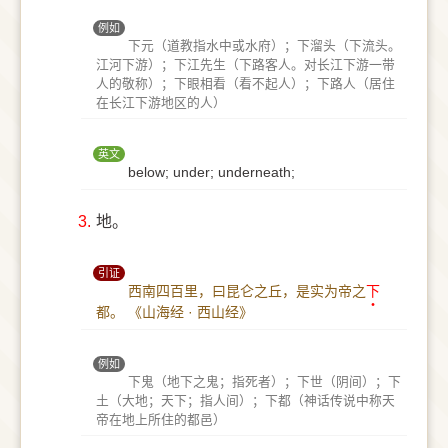
例如
下元（道教指水中或水府）；下溜头（下流头。
江河下游）；下江先生（下路客人。对长江下游一带
人的敬称）；下眼相看（看不起人）；下路人（居住
在长江下游地区的人）
英文
below; under; underneath;
3.
地。
引证
西南四百里，曰昆仑之丘，是实为帝之
下
都。
《山海经 · 西山经》
例如
下鬼（地下之鬼；指死者）；下世（阴间）；下
土（大地；天下；指人间）；下都（神话传说中称天
帝在地上所住的都邑）