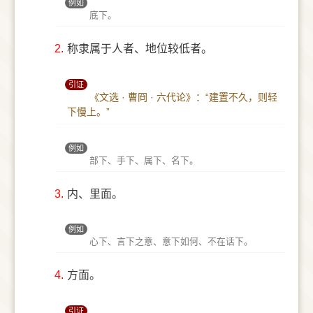
例如
底下。
2.
称隶属于人者、地位较低者。
引证
《文选 · 曹冏 · 六代论》：“建置不久，则轻
下慢上。”
例如
部下、手下、属下、名下。
3.
内、里面。
例如
心下、言下之意、意下如何、不在话下。
4.
方面。
引证