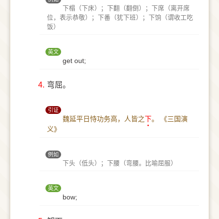
下榻（下床）；下翻（翻倒）；下席（离开席
位，表示恭敬）；下番（犹下班）；下饷（谓收工吃
饭）
英文
get out;
4.
弯屈。
引证
魏延平日恃功务高，人皆之
下
。
《三国演
义》
例如
下头（低头）；下腰（弯腰。比喻屈服）
英文
bow;