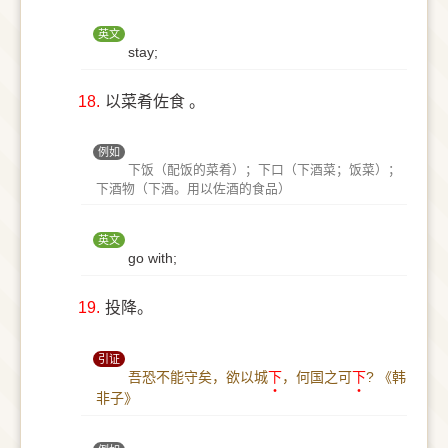
英文
stay;
18.
以菜肴佐食 。
例如
下饭（配饭的菜肴）；下口（下酒菜；饭菜）；
下酒物（下酒。用以佐酒的食品）
英文
go with;
19.
投降。
引证
吾恐不能守矣，欲以城
下
，何国之可
下
?
《韩
非子》