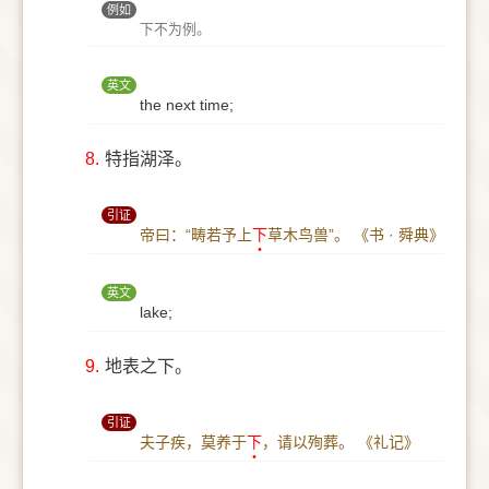
例如
下不为例。
英文
the next time;
8.
特指湖泽。
引证
帝曰：“畴若予上
下
草木鸟兽”。
《书 · 舜典》
英文
lake;
9.
地表之下。
引证
夫子疾，莫养于
下
，请以殉葬。
《礼记》