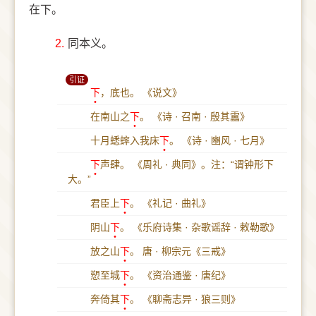
在下。
2.
同本义。
引证
下
，底也。
《说文》
在南山之
下
。
《诗 · 召南 · 殷其靁》
十月蟋蟀入我床
下
。
《诗 · 豳风 · 七月》
下
声肆。
《周礼 · 典同》。注：“谓钟形下
大。”
君臣上
下
。
《礼记 · 曲礼》
阴山
下
。
《乐府诗集 · 杂歌谣辞 · 敕勒歌》
放之山
下
。
唐 · 柳宗元《三戒》
愬至城
下
。
《资治通鉴 · 唐纪》
奔倚其
下
。
《聊斋志异 · 狼三则》