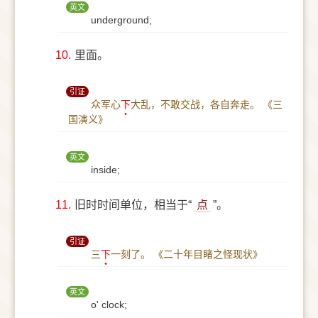
英文
underground;
10.
里面。
引证
众军心
下
大乱，不敢交战，各自奔走。
《三
国演义》
英文
inside;
11.
旧时时间单位，相当于“
点
”。
引证
三
下
一刻了。
《二十年目睹之怪现状》
英文
o' clock;