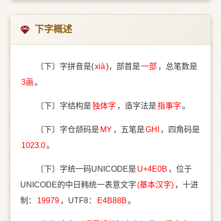
下字概述
〔下〕字拼音是(
xià
)，部首是
⼀部
，总笔数是
3画
。
〔下〕字结构是
独体字
，造字法是
指事字
。
〔下〕字仓颉码是
MY
，五笔是
GHI
，四角码是
1023.0
。
〔下〕字统一码UNICODE是
U+4E0B
，位于
UNICODE的中日韩统一表意文字
(基本汉字)
，十进
制：
19979
，UTF8：
E4B88B
。