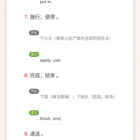
put in;
7.
施行；使用 。
例如
下火文（佛家火化尸体时念颂的祝告文）
英文
apply; use;
8.
完成；结束 。
例如
下架（典当期满）；下稍头（结局；收场）
英文
finish; end;
9.
递送 。