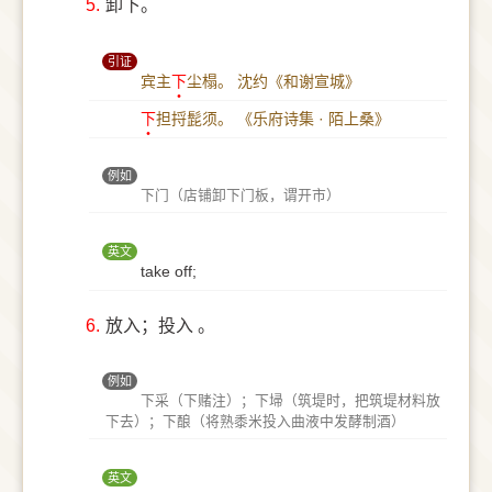
5.
卸下。
引证
宾主
下
尘榻。
沈约《和谢宣城》
下
担捋髭须。
《乐府诗集 · 陌上桑》
例如
下门（店铺卸下门板，谓开市）
英文
take off;
6.
放入；投入 。
例如
下采（下赌注）；下埽（筑堤时，把筑堤材料放
下去）；下酿（将熟黍米投入曲液中发酵制酒）
英文