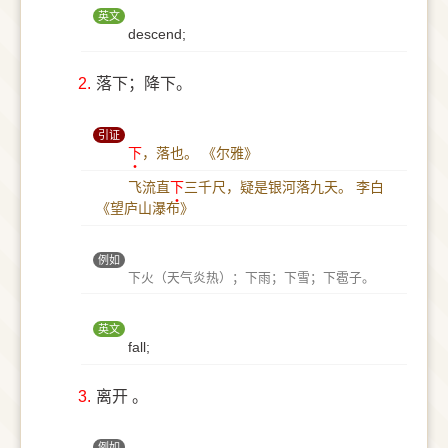
英文
descend;
2.
落下；降下。
引证
下
，落也。
《尔雅》
飞流直
下
三千尺，疑是银河落九天。
李白
《望庐山瀑布》
例如
下火（天气炎热）；下雨；下雪；下雹子。
英文
fall;
3.
离开 。
例如