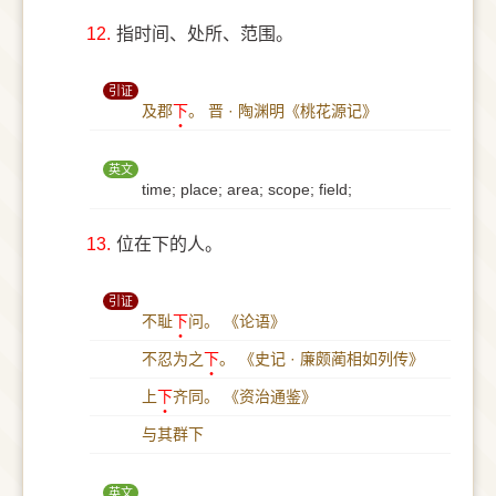
12.
指时间、处所、范围。
引证
及郡
下
。
晋 · 陶渊明《桃花源记》
英文
time; place; area; scope; field;
13.
位在下的人。
引证
不耻
下
问。
《论语》
不忍为之
下
。
《史记 · 廉颇蔺相如列传》
上
下
齐同。
《资治通鉴》
与其群下
英文