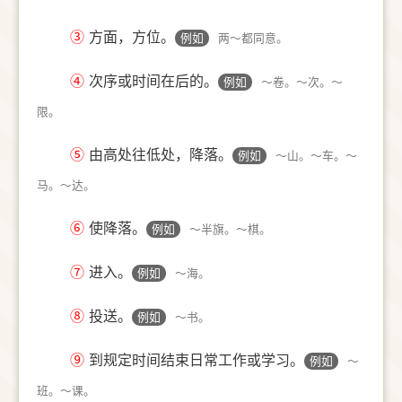
③
方面，方位。
例如
两～都同意。
④
次序或时间在后的。
例如
～卷。～次。～
限。
⑤
由高处往低处，降落。
例如
～山。～车。～
马。～达。
⑥
使降落。
例如
～半旗。～棋。
⑦
进入。
例如
～海。
⑧
投送。
例如
～书。
⑨
到规定时间结束日常工作或学习。
例如
～
班。～课。