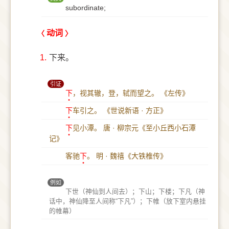
subordinate;
动词
1.
下来。
引证
下
，视其辙，登，轼而望之。
《左传》
下
车引之。
《世说新语 · 方正》
下
见小潭。
唐 · 柳宗元《至小丘西小石潭
记》
客驰
下
。
明 · 魏禧《大铁椎传》
例如
下世（神仙到人间去）；下山；下楼；下凡（神
话中，神仙降至人间称“下凡”）；下帷（放下室内悬挂
的帷幕）