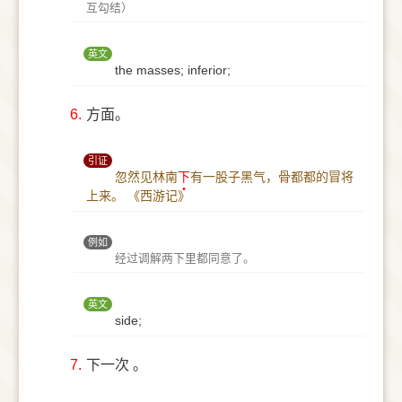
互勾结）
英文
the masses; inferior;
6.
方面。
引证
忽然见林南
下
有一股子黑气，骨都都的冒将
上来。
《西游记》
例如
经过调解两下里都同意了。
英文
side;
7.
下一次 。