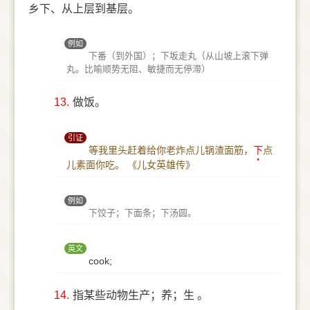
乡下、从上层到基层。
例如
下番（到外国）；下坂走丸（从山坡上滚下弹
丸。比喻顺势无阻、敏捷而无停滞）
13.
做饭。
引证
等我里头赶着给你老炸点儿锅渣面筋，
下
点
儿素面你吃。
《儿女英雄传》
例如
下饺子；下面条；下汤圆。
英文
cook;
14.
指某些动物生产；养；生 。