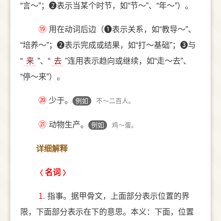
“言～”；❷表示当某个时节，如“节～”、“年～”）。
⑲
用在动词后边（❶表示关系，如“教导～”、
“培养～”；❷表示完成或结果，如“打～基础”；❸与
“
来
”、“
去
”连用表示趋向或继续，如“走～去”、
“停～来”）。
⑳
少于。
例如
不～二百人。
㉑
动物生产。
例如
鸡～蛋。
详细解释
名词
1.
指事。据甲骨文，上面部分表示位置的界
限，下面部分表示在下的意思。本义：下面，位置