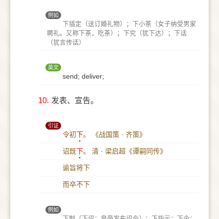
例如
下插定（送订婚礼物）；下小茶（女子纳受男家
聘礼。又称下茶，吃茶）；下究（犹下达）；下话
（犹言传话）
英文
send; deliver;
10.
发表、宣告。
引证
令初
下
。
《战国策 · 齐策》
诏既
下
。
清 · 梁启超《谭嗣同传》
谕旨将下
而卒不下
例如
下制（下诏；皇帝发布诏令）；下指示；下令；