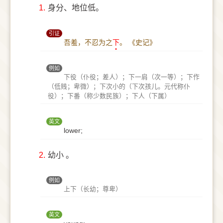
1.
身分、地位低。
引证
吾羞，不忍为之
下
。
《史记》
例如
下役（仆役；差人）；下一肩（次一等）；下作
（低贱；卑微）；下次小的（下次孩儿。元代称仆
役）；下番（称少数民族）；下人（下属）
英文
lower;
2.
幼小 。
例如
上下（长幼；尊卑）
英文