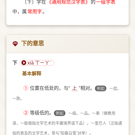
〔下〕字在
《通用规范汉字表》
的
一级字表
中，属
常用字
。
下的意思
下
xià ㄒㄧㄚˋ
基本解释
①
位置在低处的，与“
上
”相对。
例如
～层。
～款。
②
等级低的。
例如
～级。～品。～乘（佛教用
语，一般借指文学艺术的平庸境界或下品）。～里巴人（泛指通
俗的普及的文学艺术，常与“阳春白雪”对举）。