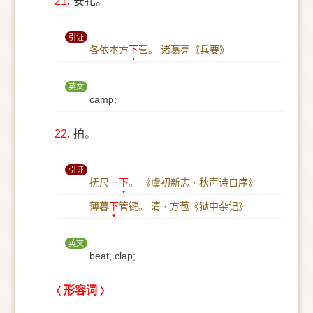
21.
安扎。
引证
各依本方
下
营。
诸葛亮《兵要》
英文
camp;
22.
拍。
引证
抚尺一
下
。
《虞初新志 · 秋声诗自序》
薄暮
下
管键。
清 · 方苞《狱中杂记》
英文
beat; clap;
形容词