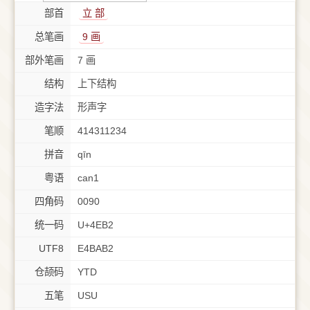
部首
⽴ 部
总笔画
9 画
部外笔画
7 画
结构
上下结构
造字法
形声字
笔顺
414311234
拼音
qīn
粤语
can1
四角码
0090
统一码
U+4EB2
UTF8
E4BAB2
仓颉码
YTD
五笔
USU