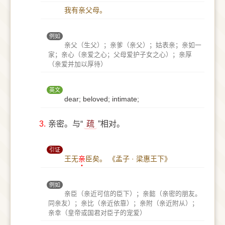
我有亲父母。
例如
亲父（生父）；亲爹（亲父）；姑表亲；亲如一
家；亲心（亲爱之心；父母爱护子女之心）；亲厚
（亲爱并加以厚待）
英文
dear; beloved; intimate;
3.
亲密。与“
疏
”相对。
引证
王无
亲
臣矣。
《孟子 · 梁惠王下》
例如
亲臣（亲近可信的臣下）；亲懿（亲密的朋友。
同亲友）；亲比（亲近依靠）；亲附（亲近附从）；
亲幸（皇帝或国君对臣子的宠爱）