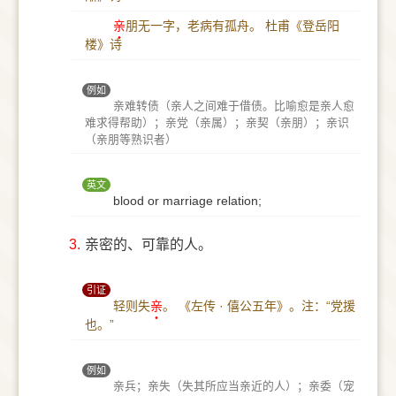
亲
朋无一字，老病有孤舟。
杜甫《登岳阳
楼》诗
例如
亲难转债（亲人之间难于借债。比喻愈是亲人愈
难求得帮助）；亲党（亲属）；亲契（亲朋）；亲识
（亲朋等熟识者）
英文
blood or marriage relation;
3.
亲密的、可靠的人。
引证
轻则失
亲
。
《左传 · 僖公五年》。注：“党援
也。”
例如
亲兵；亲失（失其所应当亲近的人）；亲委（宠