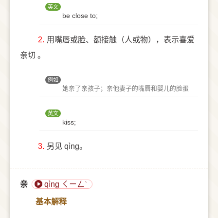
英文
be close to;
2.
用嘴唇或脸、额接触（人或物），表示喜爱
亲切 。
例如
她亲了亲孩子；亲他妻子的嘴唇和婴儿的脸蛋
英文
kiss;
3.
另见 qìng。
亲
qìng ㄑㄧㄥˋ
基本解释