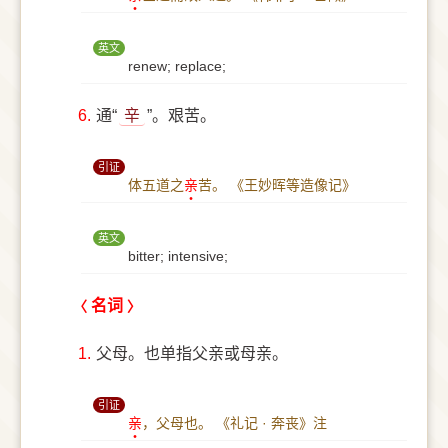
英文
renew; replace;
6.
通“
辛
”。艰苦。
引证
体五道之
亲
苦。
《王妙晖等造像记》
英文
bitter; intensive;
名词
1.
父母。也单指父亲或母亲。
引证
亲
，父母也。
《礼记 · 奔丧》注