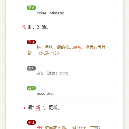
英文
close; intimate;
4.
准，准确。
引证
搭上弓弦，觑的杨志较
亲
，望后心再射一
箭。
《水浒全传》
例如
亲切（准确；真切）
英文
accurate;
5.
通“
新
”。更新。
引证
亲
臣进而故人退。
《韩非子 · 亡徵》