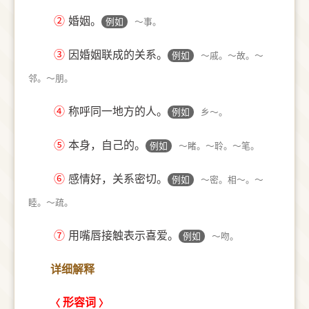
②
婚姻。
例如
～事。
③
因婚姻联成的关系。
例如
～戚。～故。～
邻。～朋。
④
称呼同一地方的人。
例如
乡～。
⑤
本身，自己的。
例如
～睹。～聆。～笔。
⑥
感情好，关系密切。
例如
～密。相～。～
睦。～疏。
⑦
用嘴唇接触表示喜爱。
例如
～吻。
详细解释
形容词