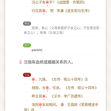
冯公子有
亲
乎?
《战国策 · 齐策四》
归见其
亲
。
明 · 宋濂《送东阳马生序》
例如
双亲；亲心（父母亲爱护子女之心；子女思念双
亲之心）；亲丧（父母之丧）
英文
parent;
2.
泛指有血统或婚姻关系的人。
引证
亲
，九族。
《左传 · 昭公十四年》注
禄勋，合
亲
，任良。
《左传 · 昭公十四年》
畔主背
亲
。
《汉书 · 李广苏建传》
洛阳
亲
友如相问。
唐 · 王昌龄《芙蓉楼送辛
渐》诗