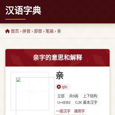
汉语字典
首页
›
拼音
›
部首
›
笔画
› 亲
亲字的意思和解释
亲
qīn
⽴部
共9画
上下结构
U+4EB2
CJK 基本汉字
一级汉字
通用字