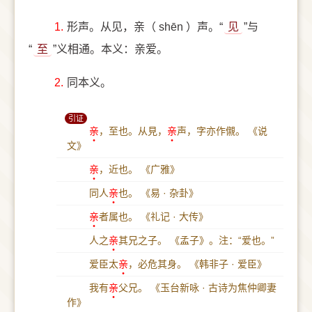
1.
形声。从见，亲（ shēn ）声。“
见
”与
“
至
”义相通。本义：亲爱。
2.
同本义。
引证
亲
，至也。从見，
亲
声，字亦作儭。
《说
文》
亲
，近也。
《广雅》
同人
亲
也。
《易 · 杂卦》
亲
者属也。
《礼记 · 大传》
人之
亲
其兄之子。
《孟子》。注：“爱也。”
爱臣太
亲
，必危其身。
《韩非子 · 爱臣》
我有
亲
父兄。
《玉台新咏 · 古诗为焦仲卿妻
作》