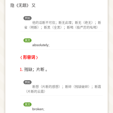
隐《无题》 又
例如
他的话断不可信；断无此理；断无（绝无）；断
省（明断）；断黑（全黑）；断喝（极严厉的吆喝）
英文
absolutely;
形容词
1.
残缺；片断 。
例如
断想（片断的感想）；断碎（残缺破碎）；断霞
（片断的云霞）
英文
broken;