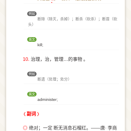
例如
断除（除灭，杀掉）；断杀（砍杀）；断首（砍
头）
英文
kill;
10.
治理，治，管理…的事物 。
例如
断遗（处理；处分）
英文
administer;
副词
◎
绝对；一定 断无消息石榴红。——唐· 李商