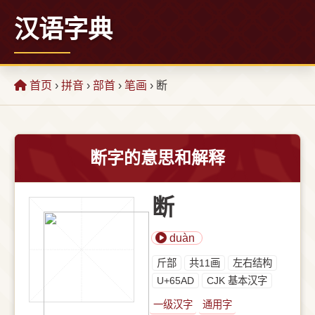
汉语字典
首页
›
拼音
›
部首
›
笔画
› 断
断字的意思和解释
断
duàn
⽄部
共11画
左右结构
U+65AD
CJK 基本汉字
一级汉字
通用字