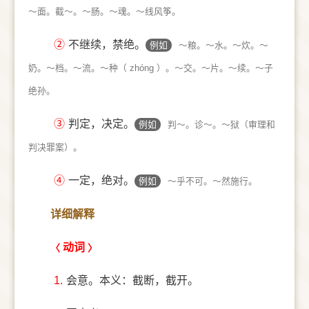
～面。截～。～肠。～魂。～线风筝。
②
不继续，禁绝。
例如
～粮。～水。～炊。～
奶。～档。～流。～种（ zhóng ）。～交。～片。～续。～子
绝孙。
③
判定，决定。
例如
判～。诊～。～狱（审理和
判决罪案）。
④
一定，绝对。
例如
～乎不可。～然施行。
详细解释
动词
1.
会意。本义：截断，截开。