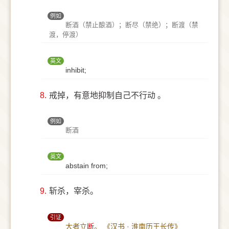
例如
断酒（禁止酿酒）；断尽（禁绝）；断渡（禁
渡，停渡）
英文
inhibit;
8.
戒掉，有意地抑制自己不行动 。
例如
断酒
英文
abstain from;
9.
斩杀，宰杀。
引证
大者立
断
。
《汉书 · 淮南历王长传》