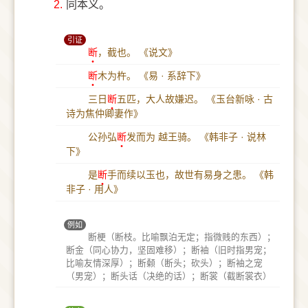
2.
同本义。
引证
断
，截也。
《说文》
断
木为杵。
《易 · 系辞下》
三日
断
五匹，大人故嫌迟。
《玉台新咏 · 古
诗为焦仲卿妻作》
公孙弘
断
发而为 越王骑。
《韩非子 · 说林
下》
是
断
手而续以玉也，故世有易身之患。
《韩
非子 · 用人》
例如
断梗（断枝。比喻飘泊无定；指微贱的东西）；
断金（同心协力，坚固难移）；断袖（旧时指男宠；
比喻友情深厚）；断颡（断头；砍头）；断袖之宠
（男宠）；断头话（决绝的话）；断裳（截断裳衣）