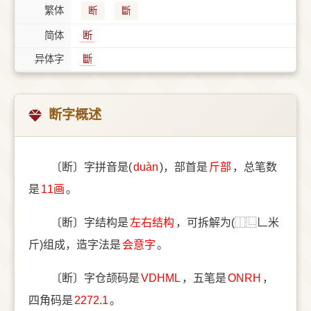
繁体
断
斷
简体
断
异体字
斷
断字概述
〔断〕字拼音是(
duàn
)，部首是
⽄部
，总笔数
是
11画
。
〔断〕字结构是
左右结构
，可拆解为(⿰⿺𠃊米
斤)组成，造字法是
会意字
。
〔断〕字仓颉码是
VDHML
，五笔是
ONRH
，
四角码是
2272.1
。