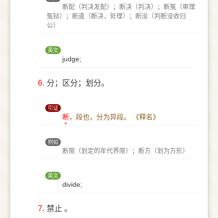
断配（判决发配）；断决（判决）；断冤（审理
冤狱）；断遣（断决，处理）；断没（判断没收归
公）
英文
judge;
6.
分；区分；划分。
引证
断
，段也，分为异段。
《释名》
例如
断限（划定的年代界限）；断方（划为方形）
英文
divide;
7.
禁止 。