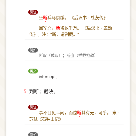
引证
坐
断
兵马禀缣。
《后汉书 · 杜茂传》
因军兴，
断
盗数千万。
《后汉书 · 盖勋
传》。注：“断，谓割截。”
例如
断取（截取）；断盗（拦截抢劫）
英文
intercept;
5.
判断；裁决。
引证
事不目见耳闻，而臆
断
其有无，可乎。
宋 ·
苏轼《石钟山记》
例如