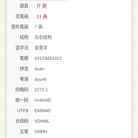
部首
⽄ 部
总笔画
11 画
部外笔画
7 画
结构
左右结构
造字法
会意字
笔顺
43123453312
拼音
duàn
粤语
dyun6
四角码
2272.1
统一码
U+65AD
UTF8
E696AD
仓颉码
VDHML
五笔
ONRH