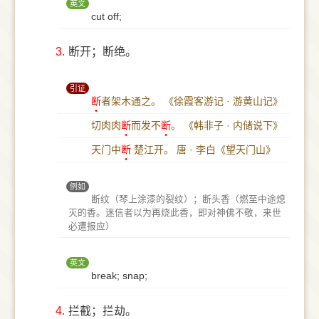
英文
cut off;
3.
断开；断绝。
引证
断
者架木通之。
《徐霞客游记 · 游黄山记》
切肉肉
断
而发不
断
。
《韩非子 · 内储说下》
天门中
断
楚江开。
唐 · 李白《望天门山》
例如
断纹（琴上涂漆的裂纹）；断头香（燃至中途熄
灭的香。迷信者以为再烧此香，即对神佛不敬，来世
必遭报应）
英文
break; snap;
4.
拦截；拦劫。