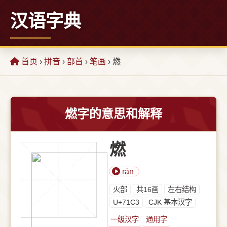
汉语字典
首页
›
拼音
›
部首
›
笔画
› 燃
燃字的意思和解释
燃
rán
⽕部
共16画
左右结构
U+71C3
CJK 基本汉字
一级汉字
通用字