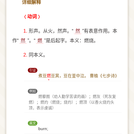
详细解释
动词
1.
形声。从火，然声。“
然
”有表意作用。本
作“
然
”。“
燃
”是后起字。本义：燃烧。
2.
同本义。
引证
煮豆
燃
豆萁，豆在釜中泣。
曹植《七步诗》
例如
燃藜图（劝人勤学苦读的画）；燃灰（死灰复
燃）；燃灼（燃烧；烧灼）；燃顶（以香火烧灼头
顶，表示虔诚）
英文
burn;