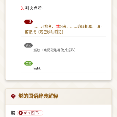
3.
引火点着。
引证
……开枪者、
燃
炮者、……络绎相属。
清 ·
薛福成《观巴黎油画记》
例如
燃放（点燃鞭炮等使其爆炸）
英文
light;
燃的国语辞典解释
燃
rán ㄖㄢˊ