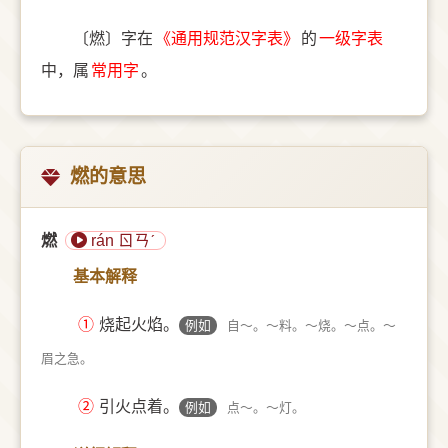
〔燃〕字在
《通用规范汉字表》
的
一级字表
中，属
常用字
。
燃的意思
燃
rán ㄖㄢˊ
基本解释
①
烧起火焰。
例如
自～。～料。～烧。～点。～
眉之急。
②
引火点着。
例如
点～。～灯。