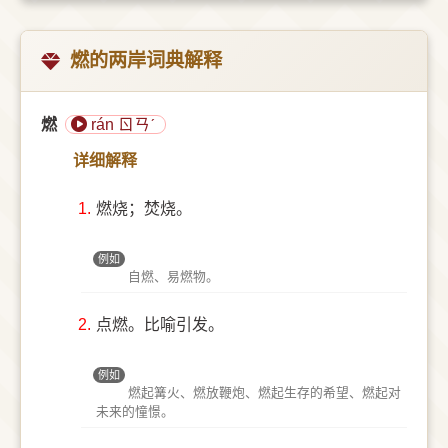
燃的两岸词典解释
燃
rán ㄖㄢˊ
详细解释
1.
燃烧；焚烧。
例如
自燃、易燃物。
2.
点燃。比喻引发。
例如
燃起篝火、燃放鞭炮、燃起生存的希望、燃起对
未来的憧憬。