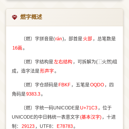
燃字概述
〔燃〕字拼音是(
rán
)，部首是
⽕部
，总笔数是
16画
。
〔燃〕字结构是
左右结构
，可拆解为(⿰火然)组
成，造字法是
形声字
。
〔燃〕字仓颉码是
FBKF
，五笔是
OQDO
，四
角码是
9383.3
。
〔燃〕字统一码UNICODE是
U+71C3
，位于
UNICODE的中日韩统一表意文字
(基本汉字)
，十进
制：
29123
，UTF8：
E78783
。