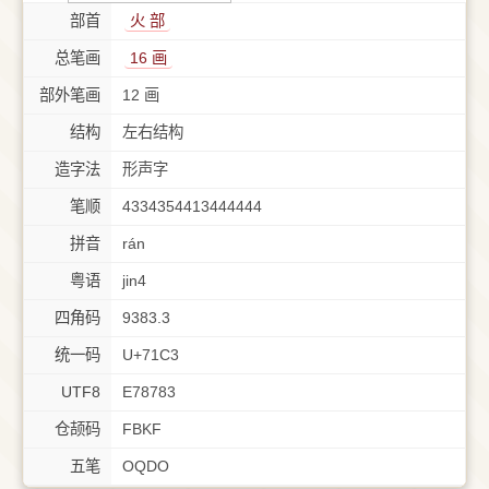
部首
⽕ 部
总笔画
16 画
部外笔画
12 画
结构
左右结构
造字法
形声字
笔顺
4334354413444444
拼音
rán
粤语
jin4
四角码
9383.3
统一码
U+71C3
UTF8
E78783
仓颉码
FBKF
五笔
OQDO