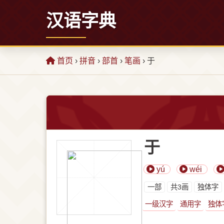
汉语字典
首页
›
拼音
›
部首
›
笔画
› 于
于
yú
wéi
⼀部
共3画
独体字
一级汉字
通用字
独体