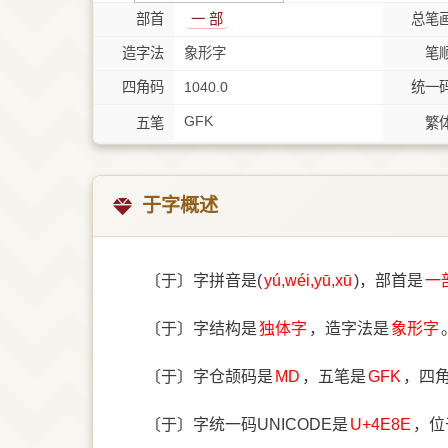
部首
⼀ 部
总笔
造字法
象形字
笔
四角码
1040.0
统一
GFK
五笔
繁
于字概述
〔于〕字拼音是(
yú,wéi,yū,xū
)，部首是
⼀
〔于〕字结构是
独体字
，造字法是
象形字
〔于〕字仓颉码是
MD
，五笔是
GFK
，四
〔于〕字统一码UNICODE是
U+4E8E
，位