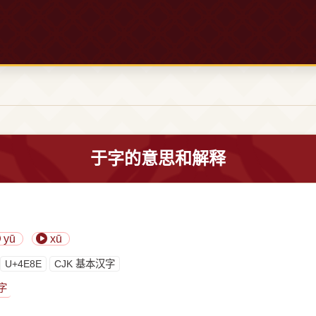
于字的意思和解释
yū
xū
U+4E8E
CJK 基本汉字
字