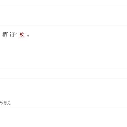
相当于“
被
”。
》
改意见