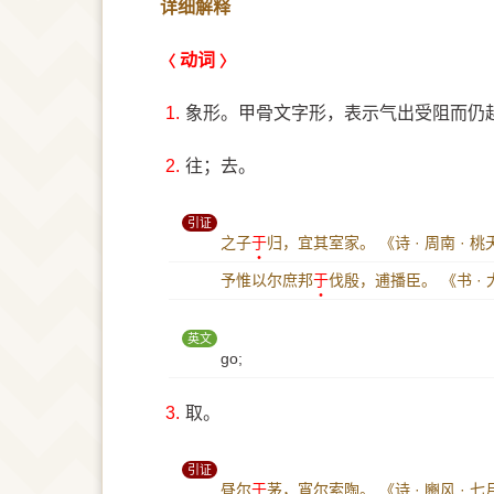
详细解释
动词
1.
象形。甲骨文字形，表示气出受阻而仍
2.
往；去。
引证
之子
于
归，宜其室家。
《诗 · 周南 ·
予惟以尔庶邦
于
伐殷，逋播臣。
《书 ·
英文
go;
3.
取。
引证
昼尔
于
茅，宵尔索陶。
《诗 · 豳风 · 