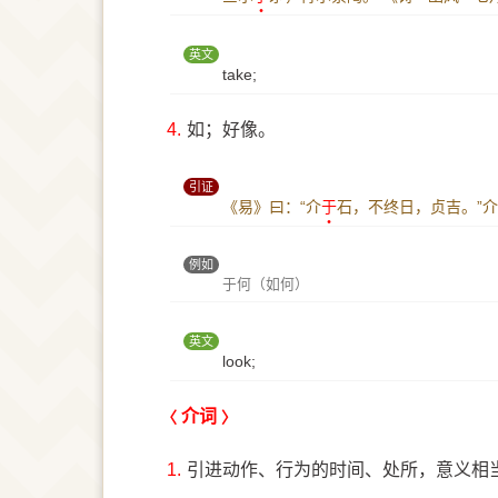
英文
take;
4.
如；好像。
引证
《易》曰：“介
于
石，不终日，贞吉。”
例如
于何（如何）
英文
look;
介词
1.
引进动作、行为的时间、处所，意义相当