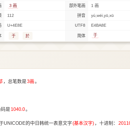
画
3 画
部外笔画
1 画
顺
112
拼音
yú,wéi,yū,xū
码
U+4E8E
UTF8
E4BA8E
于
体
简体
于
於
部
，总笔数是
3画
。
。
角码是
1040.0
。
于UNICODE的中日韩统一表意文字
(基本汉字)
，十进制：
2011