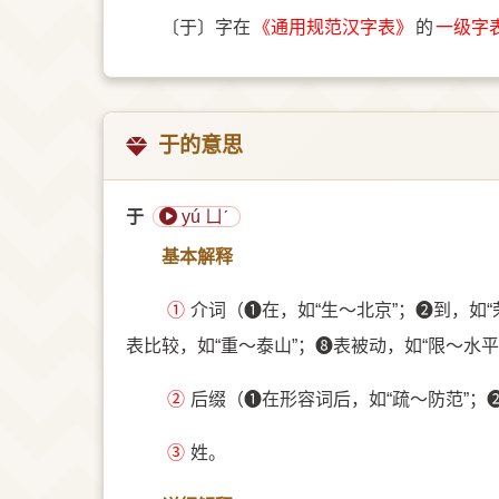
〔于〕字在
《通用规范汉字表》
的
一级字
于的意思
于
yú ㄩˊ
基本解释
①
介词（➊在，如“生～北京”；➋到，如“
表比较，如“重～泰山”；➑表被动，如“限～水平
②
后缀（➊在形容词后，如“疏～防范”；
③
姓。