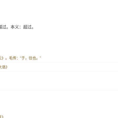
越过。本义：超过。
 桃夭》。毛传：“于，往也。”
 大诰》
七月》