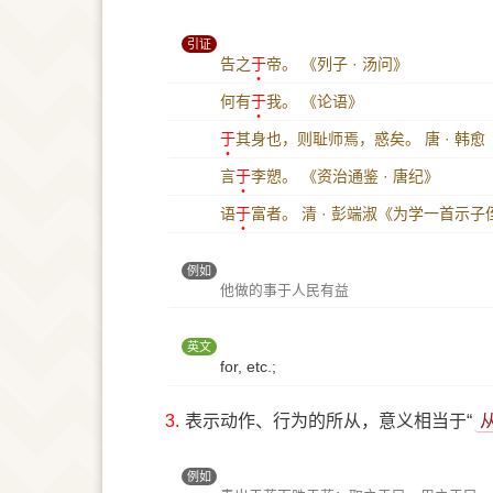
引证
告之
于
帝。
《列子 · 汤问》
何有
于
我。
《论语》
于
其身也，则耻师焉，惑矣。
唐 · 韩
言
于
李愬。
《资治通鉴 · 唐纪》
语
于
富者。
清 · 彭端淑《为学一首示子
例如
他做的事于人民有益
英文
for, etc.;
3.
表示动作、行为的所从，意义相当于“
例如