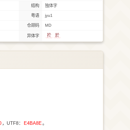
结构
独体字
粤语
jyu1
仓颉码
MD
扵
於
异体字
0
，UTF8：
E4BA8E
。