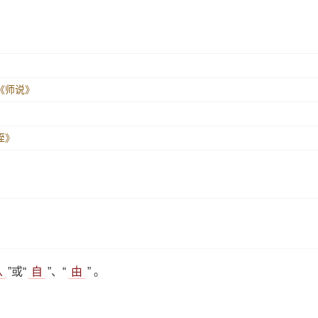
愈《师说》
侄》
从
”或“
自
”、“
由
” 。