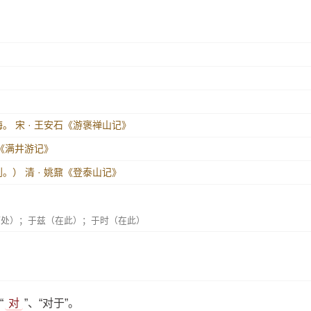
悔。
宋 · 王安石《游褒禅山记》
道《满井游记》
到。）
清 · 姚鼐《登泰山记》
何处）；于兹（在此）；于时（在此）
“
对
”、“对于”。