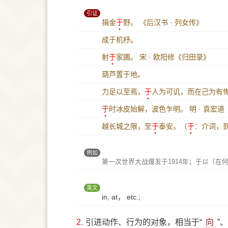
引证
捐金
于
野。
《后汉书 · 列女传》
成于机杼。
射
于
家圃。
宋 · 欧阳修《归田录》
葫芦置于地。
力足以至焉，
于
人为可讥，而在己为有
于
时冰皮始解，波色乍明。
明 · 袁宏
越长城之限，至
于
泰安。（
于
：介词，
例如
第一次世界大战爆发于1914年；于以（在
英文
in, at， etc.;
2.
引进动作、行为的对象，相当于“
向
”、