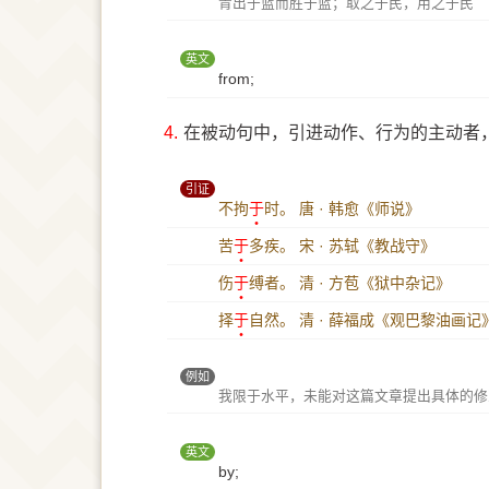
青出于蓝而胜于蓝；取之于民，用之于民
英文
from;
4.
在被动句中，引进动作、行为的主动者，
引证
不拘
于
时。
唐 · 韩愈《师说》
苦
于
多疾。
宋 · 苏轼《教战守》
伤
于
缚者。
清 · 方苞《狱中杂记》
择
于
自然。
清 · 薛福成《观巴黎油画记
例如
我限于水平，未能对这篇文章提出具体的修
英文
by;