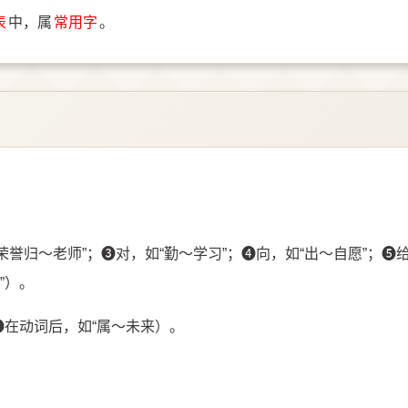
表
中，属
常用字
。
荣誉归～老师”；➌对，如“勤～学习”；➍向，如“出～自愿”；➎
”）。
➋在动词后，如“属～未来）。