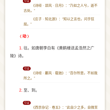
引证
《诗经 · 邶风 · 日月》：“乃如之人兮，逝不
古处。”
《庄子 · 知北游》：“知以之言也，问乎狂
屈。”
动
1.
往。如唐朝李白有《黄鹤楼送孟浩然之广
陵》诗。
引证
《诗经 · 鄘风 · 载驰》：“百尔所思，不如我
所之。”
2.
至、到。
引证
《西京杂记 · 卷五》：“此自少之多，自微至