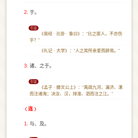
2.
于。
引证
《易经 · 比卦 · 象曰》：“比之匪人，不亦伤
乎？”
《礼记 · 大学》：“人之其所亲爱而辟焉。”
3.
诸、之于。
引证
《孟子 · 滕文公上》：“禹疏九河，瀹济、漯
而注诸海；决汝、汉，排淮、泗而注之江。”
连
1.
与、及。