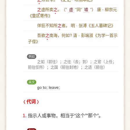
之
虚所卖
之
。（“
虚
”同“
墟
”）
唐 · 柳宗元
《童区寄传》
佯狂不知所
之
者。
明 · 张溥《五人墓碑记》
吾欲
之
南海，何如?
清 · 彭端淑《为学一首示
子侄》
例如
之如（前往）；之往（去；到）；之官（上任；
前往任所）；之国（前往封地）；之适（前往）
英文
go to; leave;
代词
1.
指示人或事物，相当于“这个”“那个”。