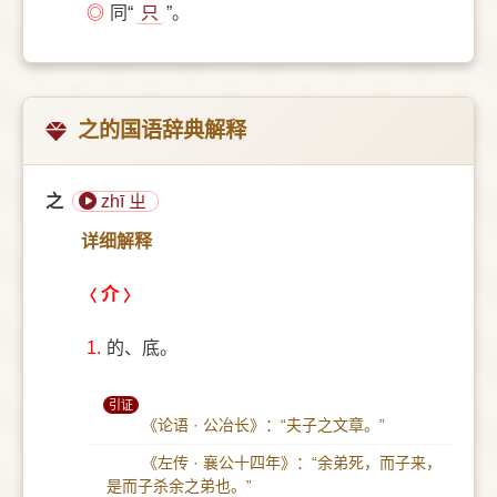
◎
同“
只
”。
之的国语辞典解释
之
zhī ㄓ
详细解释
介
1.
的、底。
引证
《论语 · 公冶长》：“夫子之文章。”
《左传 · 襄公十四年》：“余弟死，而子来，
是而子杀余之弟也。”