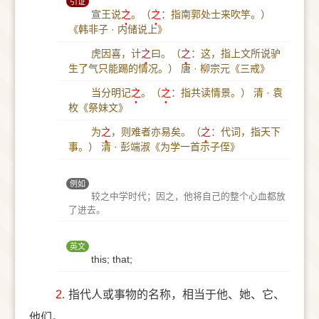
引证
宣王说
之
。（
之
：指南郭处士来吹竽。）
《韩非子 · 内储说上》
虎因喜，计
之
曰。（
之
：这，指上文所说驴
生了气只能踢的情况。）
唐 · 柳宗元《三戒》
当分明记
之
。（
之
：指共读情景。）
清 · 袁
枚《祭妹文》
为
之
，则难者亦易矣。（
之
：代词，指天下
事。）
清 · 彭端淑《为学一首示子侄》
例如
较之中学时代；因之，他将自己的整个心血都放
了进去。
英文
this; that;
2.
指代人或事物的名称，相当于他、她、它、
他们。