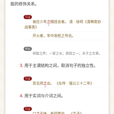
般的修饰关系。
引证
谢庄少年
之
精技击者。
清 · 徐珂《清稗类钞 ·
战事类》
开火者，军中发枪之号也。
例如
钟鼓之声；一家之长；原因之一；夫子之文章。
3.
用于主谓结构之间，取消句子的独立性。
引证
吾见师
之
出。
《左传 · 僖公三十二年》
4.
用于实词与介词之间。
引证
口
之
于味，有同耆也。
《孟子》