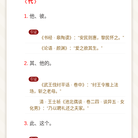
代
1.
他、彼。
引证
《书经 · 皋陶谟》：“安民则惠，黎民怀之。”
《论语 · 颜渊》：“爱之欲其生。”
2.
其、他的。
引证
《武王伐纣平话 · 卷中》：“纣王令推上法
场，斩之老母。”
清 · 王士祯《池北偶谈 · 卷二四 · 谈异五 · 女
化男》：“乃以聘礼还之夫家。”
3.
此、这个。