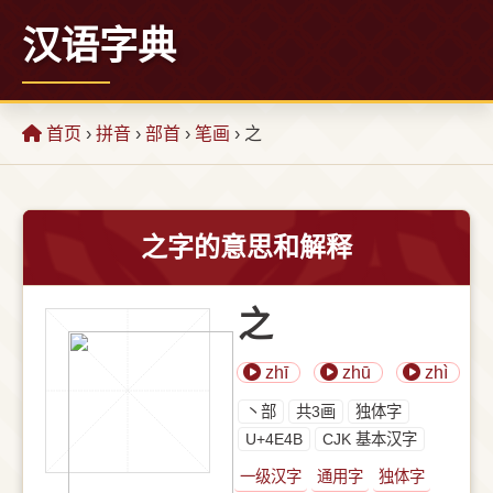
汉语字典
首页
›
拼音
›
部首
›
笔画
› 之
之字的意思和解释
之
zhī
zhū
zhì
⼂部
共3画
独体字
U+4E4B
CJK 基本汉字
一级汉字
通用字
独体字