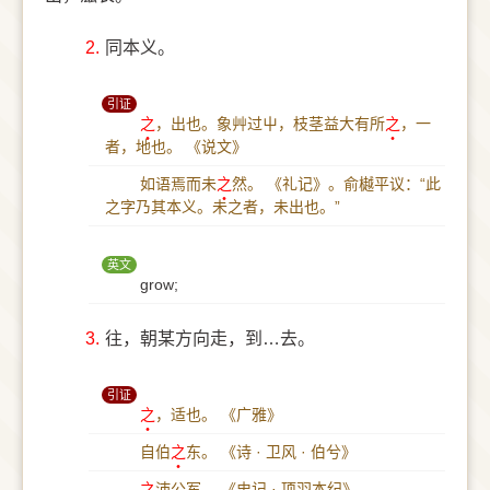
2.
同本义。
引证
之
，出也。象艸过屮，枝茎益大有所
之
，一
者，地也。
《说文》
如语焉而未
之
然。
《礼记》。俞樾平议：“此
之字乃其本义。未之者，未出也。”
英文
grow;
3.
往，朝某方向走，到…去。
引证
之
，适也。
《广雅》
自伯
之
东。
《诗 · 卫风 · 伯兮》
之
沛公军。
《史记 · 项羽本纪》