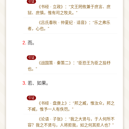
引证
《书经 · 立政》：“文王罔攸兼于庶言、庶
狱、庶慎，惟有司之牧夫。”
《吕氏春秋 · 仲夏纪 · 适音》：“乐之弗乐
者，心也。”
2.
而。
引证
《战国策 · 秦策二》：“臣恐王为臣之投杼
也。”
3.
若、如果。
引证
《书经 · 盘庚上》：“邦之臧，惟汝众，邦之
不臧，惟予一人有佚罚。”
《论语 · 子张》：“我之大贤与，于人何所不
容？我之不贤与，人将拒我，如之何其拒人也？”