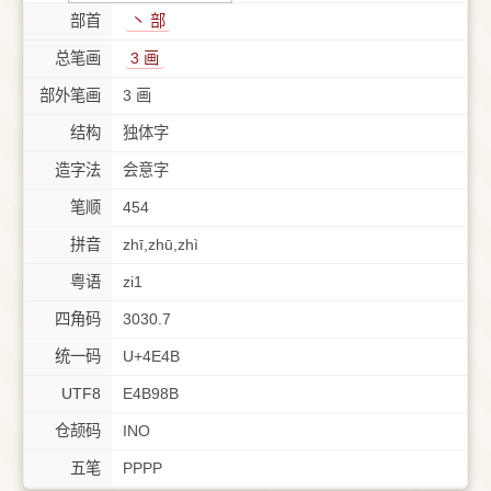
部首
⼂ 部
总笔画
3 画
部外笔画
3 画
结构
独体字
造字法
会意字
笔顺
454
拼音
zhī,zhū,zhì
粤语
zi1
四角码
3030.7
统一码
U+4E4B
UTF8
E4B98B
仓颉码
INO
五笔
PPPP