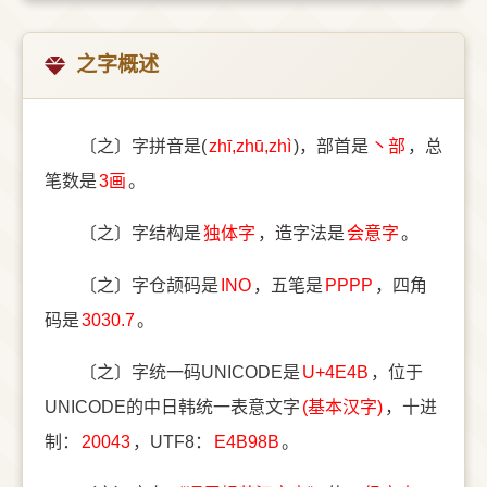
之字概述
〔之〕字拼音是(
zhī,zhū,zhì
)，部首是
⼂部
，总
笔数是
3画
。
〔之〕字结构是
独体字
，造字法是
会意字
。
〔之〕字仓颉码是
INO
，五笔是
PPPP
，四角
码是
3030.7
。
〔之〕字统一码UNICODE是
U+4E4B
，位于
UNICODE的中日韩统一表意文字
(基本汉字)
，十进
制：
20043
，UTF8：
E4B98B
。