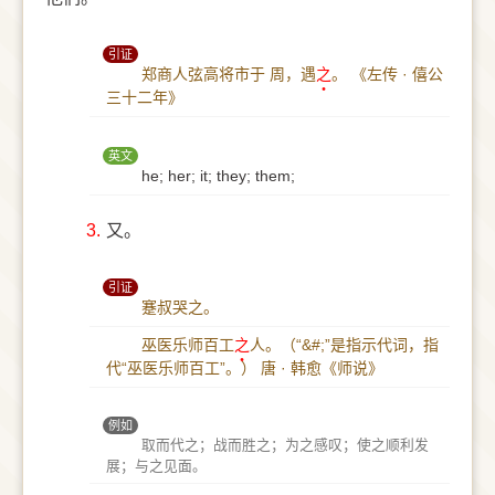
引证
郑商人弦高将市于 周，遇
之
。
《左传 · 僖公
三十二年》
英文
he; her; it; they; them;
3.
又。
引证
蹇叔哭之。
巫医乐师百工
之
人。（“&#;”是指示代词，指
代“巫医乐师百工”。）
唐 · 韩愈《师说》
例如
取而代之；战而胜之；为之感叹；使之顺利发
展；与之见面。