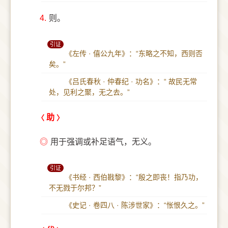
4.
则。
引证
《左传 · 僖公九年》：“东略之不知，西则否
矣。”
《吕氏春秋 · 仲春纪 · 功名》：“ 故民无常
处，见利之聚，无之去。”
助
◎
用于强调或补足语气，无义。
引证
《书经 · 西伯戡黎》：“殷之即丧！指乃功，
不无戮于尔邦？”
《史记 · 卷四八 · 陈涉世家》：“怅恨久之。”