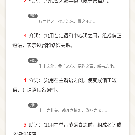
2.
代词：(2)代替人或事物（限于宾语）。
例如
取而代之、操之过急、置之不理。
3.
介词：(1)用在定语和中心词之间，组成偏正
短语，表示领属和修饰关系。
例如
千里之外、赤子之心、媒妁之言、缓兵之计。
4.
介词：(2)用在主谓语之间，使变成偏正短
语，让谓语具名词性。
例如
山河之壮美、战斗之惨烈、影响之深远。
5.
助词：(1)用在单音节语素之前，组成名词或
名词性短语。