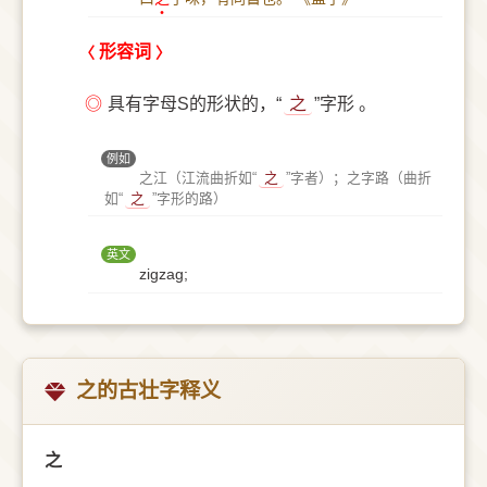
形容词
◎
具有字母S的形状的，“
之
”字形 。
例如
之江（江流曲折如“
之
”字者）；之字路（曲折
如“
之
”字形的路）
英文
zigzag;
之的古壮字释义
之