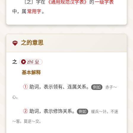
〔之〕字在
《通用规范汉字表》
的
一级字表
中，属
常用字
。
之的意思
之
zhī ㄓ
基本解释
①
助词，表示领有、连属关系。
例如
赤子～
心。
②
助词，表示修饰关系。
例如
缓兵～计。不速
～客。莫逆～交。