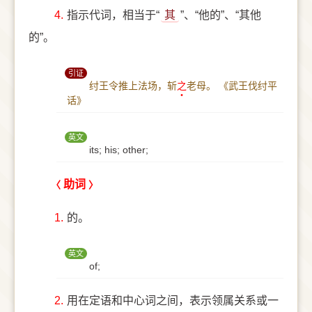
4.
指示代词，相当于“
其
”、“他的”、“其他
的”。
引证
纣王令推上法场，斩
之
老母。
《武王伐纣平
话》
英文
its; his; other;
助词
1.
的。
英文
of;
2.
用在定语和中心词之间，表示领属关系或一