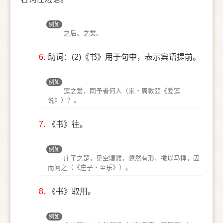
例如
之后、之类。
6.
助词：(2)《书》用于句中，表示宾语提前。
例如
莲之爱，同予者何人（宋‧周敦颐《爱莲
说》）？。
7.
《书》往。
例如
庄子之楚，见空髑髅，髐然有形，撽以马捶，因
而问之（《庄子‧至乐》）。
8.
《书》取用。
例如