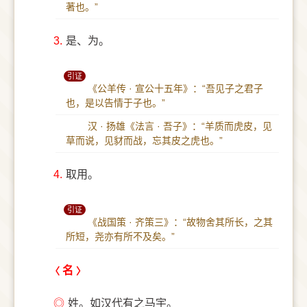
著也。”
3.
是、为。
引证
《公羊传 · 宣公十五年》：“吾见子之君子
也，是以告情于子也。”
汉 · 扬雄《法言 · 吾子》：“羊质而虎皮，见
草而说，见豺而战，忘其皮之虎也。”
4.
取用。
引证
《战国策 · 齐策三》：“故物舍其所长，之其
所短，尧亦有所不及矣。”
名
◎
姓。如汉代有之马宇。