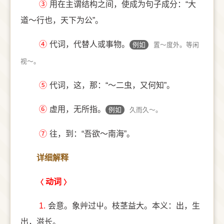
③
用在主谓结构之间，使成为句子成分：“大
道～行也，天下为公”。
④
代词，代替人或事物。
例如
置～度外。等闲
视～。
⑤
代词，这，那：“～二虫，又何知”。
⑥
虚用，无所指。
例如
久而久～。
⑦
往，到：“吾欲～南海”。
详细解释
动词
1.
会意。象艸过屮。枝茎益大。本义：出，生
出，滋长。