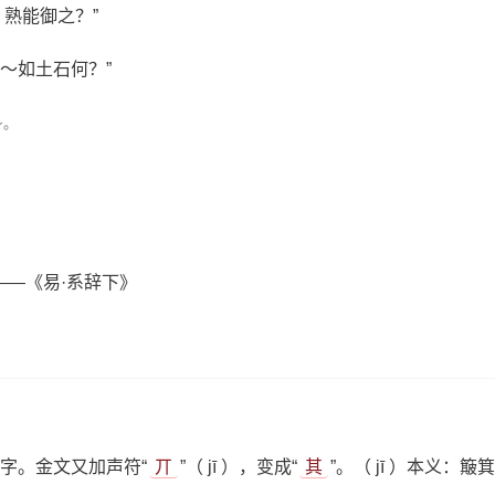
，熟能御之？”
～如土石何？”
～。
——《易·系辞下》
本字。金文又加声符“
丌
”（ jī ），变成“
其
”。（ jī ）本义：簸