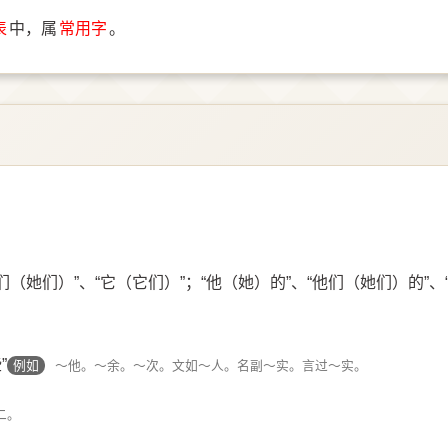
表
中，属
常用字
。
（她们）”、“它（它们）”；“他（她）的”、“他们（她们）的”、
”
例如
～他。～余。～次。文如～人。名副～实。言过～实。
二。