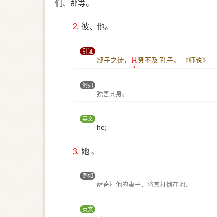
们、那等。
2.
彼、他。
引证
郯子之徒，
其
贤不及 孔子。
《师说》
例如
独善其身。
英文
he;
3.
她 。
例如
萨奇打他的妻子，将其打倒在地。
英文