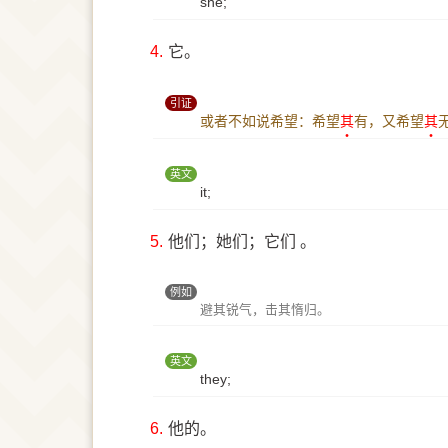
she;
4.
它。
引证
或者不如说希望：希望
其
有，又希望
其
英文
it;
5.
他们；她们；它们 。
例如
避其锐气，击其惰归。
英文
they;
6.
他的。