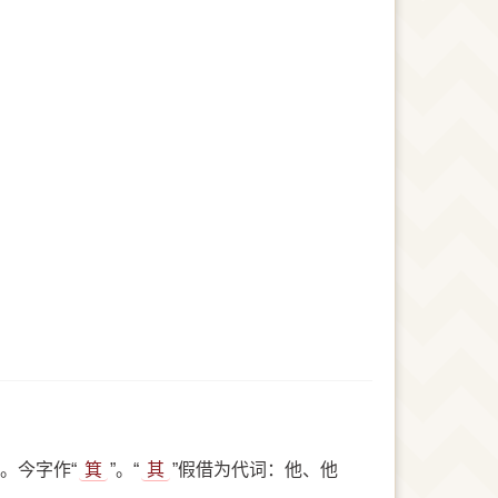
箕。今字作“
箕
”。“
其
”假借为代词：他、他