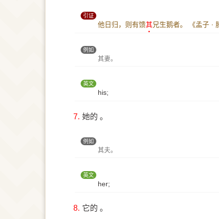
引证
他日归，则有馈
其
兄生鹅者。
《孟子 ·
例如
其妻。
英文
his;
7.
她的 。
例如
其夫。
英文
her;
8.
它的 。