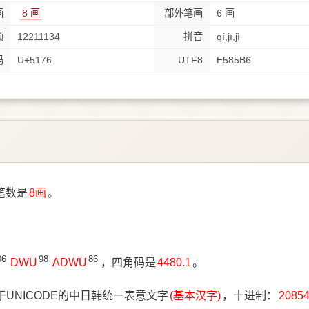
画
8 画
部外笔画
6 画
顺
12211134
拼音
qí,jī,jì
码
U+5176
UTF8
E585B6
笔数是
8画
。
。
06
98
86
DWU
ADWU
，四角码是
4480.1
。
于UNICODE的中日韩统一表意文字
(基本汉字)
，十进制：
2085