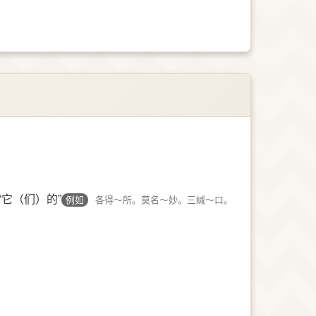
“它（们）的”
例如
各得～所。莫名～妙。三缄～口。