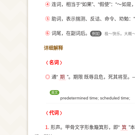
④
连词，相当于“如果”、“假使”：“～如是
⑤
助词，表示揣测、反诘、命令、劝勉：“
⑥
词尾，在副词后。
例如
极～快乐。大概
详细解释
名词
◎
通“
期
”。期限 既辱且危，死其将至。
英文
predetermined time; scheduled time;
代词
1.
形声。甲骨文字形象簸箕形，即“
箕
”