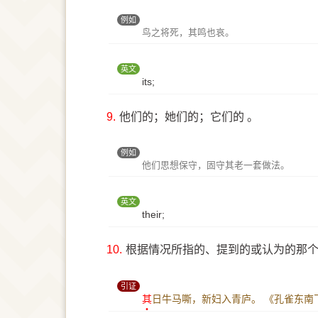
例如
鸟之将死，其鸣也哀。
英文
its;
9.
他们的；她们的；它们的 。
例如
他们思想保守，固守其老一套做法。
英文
their;
10.
根据情况所指的、提到的或认为的那个[
引证
其
日牛马嘶，新妇入青庐。
《孔雀东南