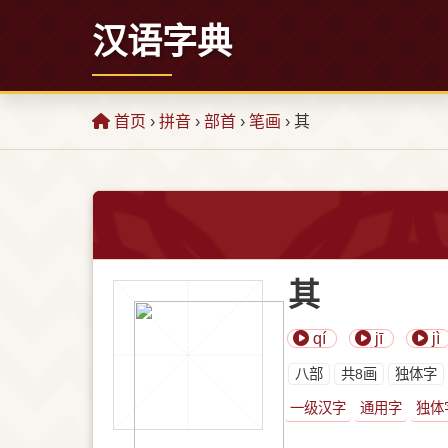
汉语字典
首页
›
拼音
›
部首
›
笔画
› 其
其
qí
jī
jì
⼋部
共8画
独体字
一级汉字
通用字
独体