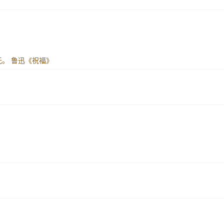
无。
鲁迅《祝福》