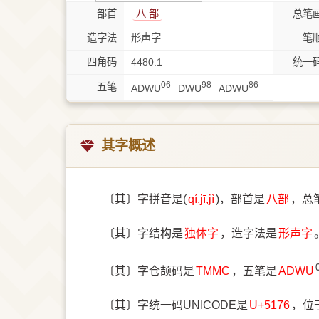
部首
⼋ 部
总笔
造字法
形声字
笔
四角码
4480.1
统一
06
98
86
五笔
ADWU
DWU
ADWU
其字概述
〔其〕字拼音是(
qí,jī,jì
)，部首是
⼋部
，总
〔其〕字结构是
独体字
，造字法是
形声字
〔其〕字仓颉码是
TMMC
，五笔是
ADWU
〔其〕字统一码UNICODE是
U+5176
，位