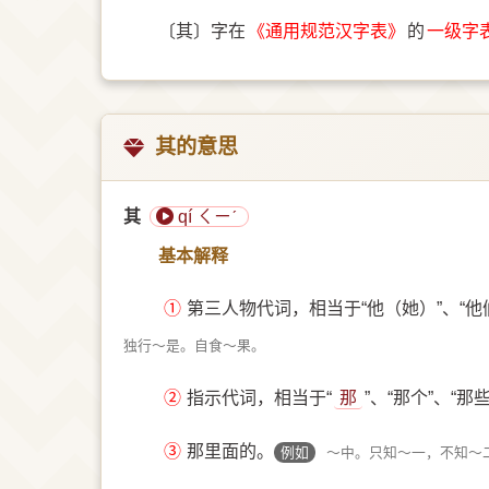
〔其〕字在
《通用规范汉字表》
的
一级字
其的意思
其
qí ㄑㄧˊ
基本解释
①
第三人物代词，相当于“他（她）”、“他们
独行～是。自食～果。
②
指示代词，相当于“
那
”、“那个”、“那些
③
那里面的。
例如
～中。只知～一，不知～