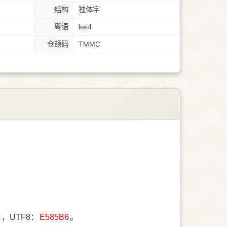
结构
独体字
粤语
kei4
仓颉码
TMMC
4
，UTF8：
E585B6
。