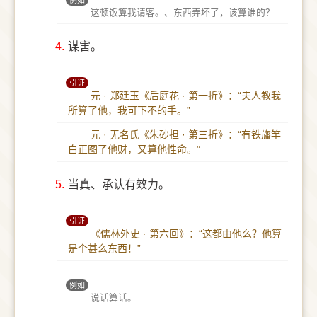
例如
这顿饭算我请客。、东西弄坏了，该算谁的？
4.
谋害。
引证
元 · 郑廷玉《后庭花 · 第一折》：“夫人教我
所算了他，我可下不的手。”
元 · 无名氏《朱砂担 · 第三折》：“有铁旛竿
白正图了他财，又算他性命。”
5.
当真、承认有效力。
引证
《儒林外史 · 第六回》：“这都由他么？他算
是个甚么东西！”
例如
说话算话。