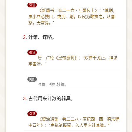
引证
《新唐书 · 卷二一六 · 吐蕃传上》：“其刑，
虽小罪必抉目，或刖、劓，以皮为鞭抶之，从喜
怒，无常算。”
2.
计策、谋略。
引证
唐 · 卢纶《皇帝感词》：“妙算干戈止，神谋
宇宙清。”
例如
胜算、神机妙算。
3.
古代用来计数的器具。
引证
《资治通鉴 · 卷二二八 · 唐纪四十四 · 德宗建
中四年》：“吏执笔握算，入人室庐计其数。”