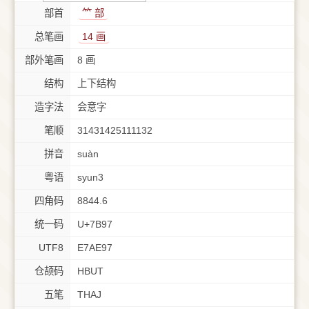
部首
⺮ 部
总笔画
14 画
部外笔画
8 画
结构
上下结构
造字法
会意字
笔顺
31431425111132
拼音
suàn
粤语
syun3
四角码
8844.6
统一码
U+7B97
UTF8
E7AE97
仓颉码
HBUT
五笔
THAJ