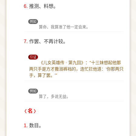
6.
推测、料想。
例如
算命、我算准了他一定会来。
7.
作罢、不再计较。
引证
《儿女英雄传 · 第九回》：“十三妹想起他那
两只手是方才撒溺裤裆的，连忙拦他道：‘你那两只
手，算了罢。’”
例如
算了，多说无益。
名
1.
数目。