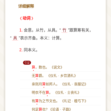
详细解释
动词
1.
会意。从竹，从具。“
竹
”跟算筹有关，
“
具
”表示齐备。本义：计算。
2.
同本义。
引证
算
，数也。
《说文》
无
算
爵。
《仪礼 · 乡饮酒礼》
亲则月
算
如邦人。
《仪礼 · 丧服记》
明衣不在
算
。
《仪礼 · 士丧礼》
有
算
为之节文也。
《礼记 · 檀弓下》
何足
算
也?
《论语 · 子路》