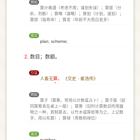
例如
算计弗通（考虑不周；谋划失误）；算度（分
析，判断）；算略（谋略）；算划（计划，谋划）；
算部（指寿命）；算发（年龄不大而白发多）
英文
plan; scheme;
2.
数目；数额。
引证
人畜无
算
。
《交史 · 崔浩传》
例如
算子（算筹。常用以计数或占卜）；算子般（如
同算筹丢在桌上一般）；算筹（旧时计算数目所用器
物之一种，其制甚古，以竹木或厚纸等为之，上记数
字，用以布算）；算禄（寿数和禄位）
英文
number;