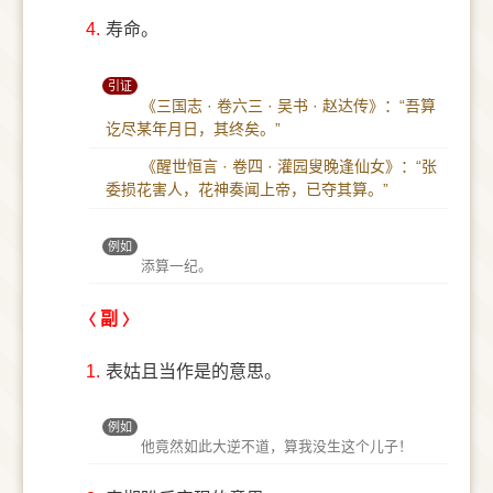
4.
寿命。
引证
《三国志 · 卷六三 · 吴书 · 赵达传》：“吾算
讫尽某年月日，其终矣。”
《醒世恒言 · 卷四 · 灌园叟晚逢仙女》：“张
委损花害人，花神奏闻上帝，已夺其算。”
例如
添算一纪。
副
1.
表姑且当作是的意思。
例如
他竟然如此大逆不道，算我没生这个儿子！