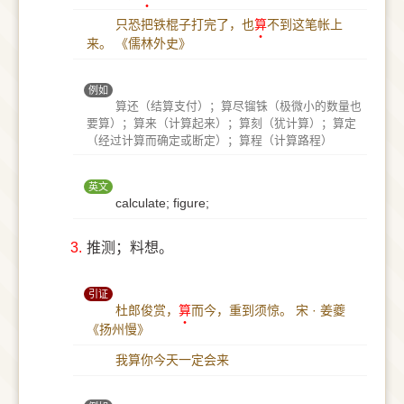
只恐把铁棍子打完了，也
算
不到这笔帐上
来。
《儒林外史》
例如
算还（结算支付）；算尽镏铢（极微小的数量也
要算）；算来（计算起来）；算刻（犹计算）；算定
（经过计算而确定或断定）；算程（计算路程）
英文
calculate; figure;
3.
推测；料想。
引证
杜郎俊赏，
算
而今，重到须惊。
宋 · 姜夔
《扬州慢》
我算你今天一定会来