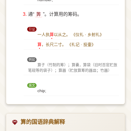
3.
通“
筭
”。计算用的筹码。
引证
一人执
算
以从之。
《仪礼 · 乡射礼》
算
，长尺二寸。
《礼记 · 投壷》
例如
算子（竹制的筹）；算囊，算袋（旧时百官贮放
笔砚等的袋子）；算器（贮放算筹的器皿；竹器）
英文
chip;
算的国语辞典解释