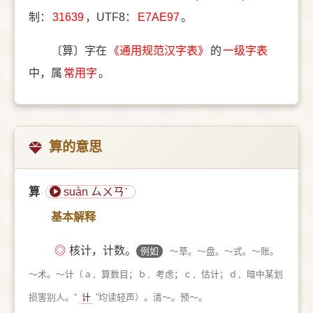
制：
31639
，UTF8：
E7AE97
。
〔算〕字在
《通用规范汉字表》
的
一级字表
中，属
常用字
。
算的意思
算
suàn ㄙㄨㄢˋ
基本解释
◎
核计，计数。
例如
～草。～盘。～式。～账。
～术。～计（ａ．算数目；ｂ．考虑；ｃ．估计；ｄ．暗中某划
损害别人。“
计
”均读轻声）。清～。预～。