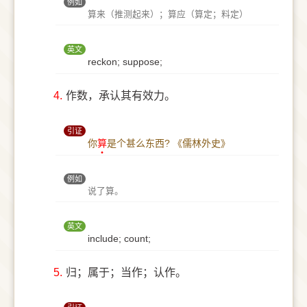
例如
算来（推测起来）；算应（算定；料定）
英文
reckon; suppose;
4.
作数，承认其有效力。
引证
你
算
是个甚么东西?
《儒林外史》
例如
说了算。
英文
include; count;
5.
归；属于；当作；认作。