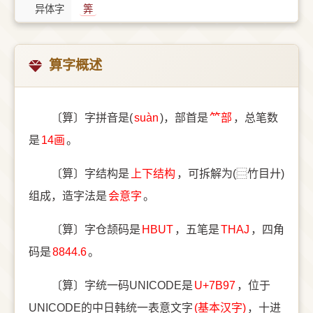
异体字
筭
算字概述
〔算〕字拼音是(
suàn
)，部首是
⺮部
，总笔数
是
14画
。
〔算〕字结构是
上下结构
，可拆解为(⿳竹目廾)
组成，造字法是
会意字
。
〔算〕字仓颉码是
HBUT
，五笔是
THAJ
，四角
码是
8844.6
。
〔算〕字统一码UNICODE是
U+7B97
，位于
UNICODE的中日韩统一表意文字
(基本汉字)
，十进