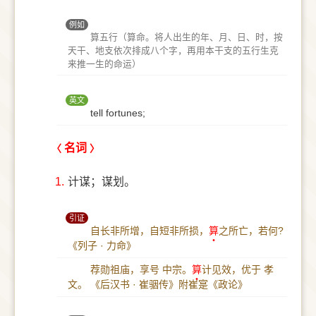
例如
算五行（算命。将人出生的年、月、日、时，按
天干、地支依次排成八个字，再用本干支的五行生克
来推一生的命运）
英文
tell fortunes;
名词
1.
计谋；谋划。
引证
自长非所增，自短非所损，
算
之所亡，若何?
《列子 · 力命》
荐勋祖庙，享号 中宗。
算
计见效，优于 孝
文。
《后汉书 · 崔骃传》附崔寔《政论》