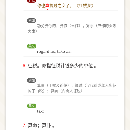
引证
你也
算
贫贱之交了。
《红楼梦》
例如
功劳算你的；算作（当作）；算事（应作的头等
大事）
英文
regard as; take as;
6.
征税。亦指征税计钱多少的单位 。
例如
算事（丁赋及徭役）；算赋（汉代对成年人所征
的丁口税）；算商（向商人征税）
英文
tax;
7.
算命；算卦 。