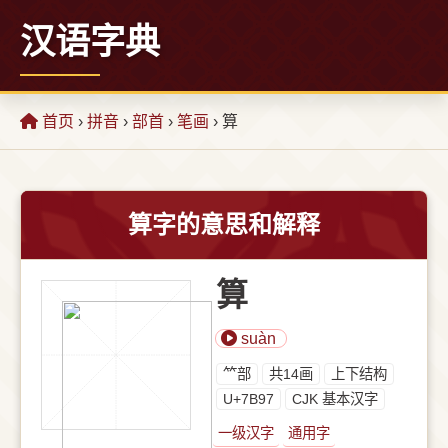
汉语字典
首页
›
拼音
›
部首
›
笔画
› 算
算字的意思和解释
算
suàn
⺮部
共14画
上下结构
U+7B97
CJK 基本汉字
一级汉字
通用字