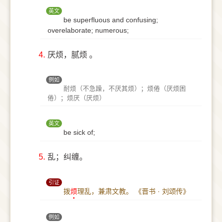
英文
be superfluous and confusing;
overelaborate; numerous;
4.
厌烦，腻烦 。
例如
耐烦（不急躁，不厌其烦）；烦倦（厌烦困
倦）；烦厌（厌烦）
英文
be sick of;
5.
乱；纠缠。
引证
拨
烦
理乱，兼肃文教。
《晋书 · 刘颂传》
例如