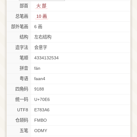
部首
⽕ 部
总笔画
10 画
部外笔画
6 画
结构
左右结构
造字法
会意字
笔顺
4334132534
拼音
fán
粤语
faan4
四角码
9188
统一码
U+70E6
UTF8
E783A6
仓颉码
FMBO
五笔
ODMY