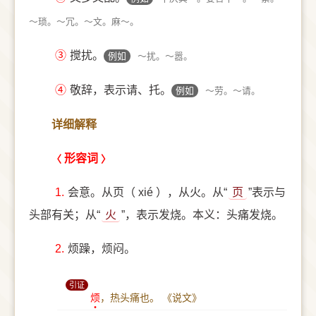
～琐。～冗。～文。麻～。
③
搅扰。
例如
～扰。～嚣。
④
敬辞，表示请、托。
例如
～劳。～请。
详细解释
形容词
1.
会意。从页（ xié ），从火。从“
页
”表示与
头部有关；从“
火
”，表示发烧。本义：头痛发烧。
2.
烦躁，烦闷。
引证
烦
，热头痛也。
《说文》