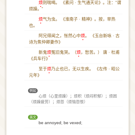
烦
则喘喝。
《素问 · 生气通天论》。注：“谓
烦躁。”
烦
气为虫。
《淮南子 · 精神》。按，旱热
也。
阿兄得闻之，怅然心中
烦
。
《玉台新咏 · 古
诗为焦仲卿妻作》
新鬼
烦
冤旧鬼哭。（
烦
，愁苦。）
唐 · 杜甫
《兵车行》
至于
烦
乃止也已，无以生疾。
《左传 · 昭公
元年》
例如
心烦（心里烦躁）；烦积（烦闷积郁）；烦困
（烦躁疲劳）；烦怨（烦恼怨恨）
英文
be annoyed; be vexed;