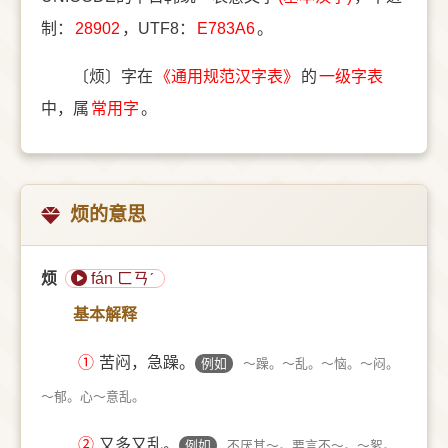
制：
28902
，UTF8：
E783A6
。
〔烦〕字在
《通用规范汉字表》
的
一级字表
中，属
常用字
。
烦的意思
烦
fán ㄈㄢˊ
基本解释
①
苦闷，急躁。
例如
～躁。～乱。～恼。～闷。
～郁。心～意乱。
②
又多又乱。
例如
不厌其～。要言不～。～絮。