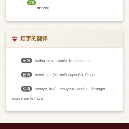
英文
annoy;
烦字的翻译
英语
bother, vex, trouble; troublesome
德语
behelligen (V)​, belästigen (V)​, Plage
法语
ennuyé, irrité, ennuyeux, confus, déranger,
épuisé par le travail