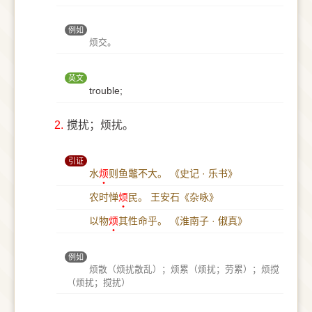
例如
烦交。
英文
trouble;
2.
搅扰；烦扰。
引证
水
烦
则鱼鼈不大。
《史记 · 乐书》
农时惮
烦
民。
王安石《杂咏》
以物
烦
其性命乎。
《淮南子 · 俶真》
例如
烦散（烦扰散乱）；烦累（烦扰；劳累）；烦搅
（烦扰；搅扰）