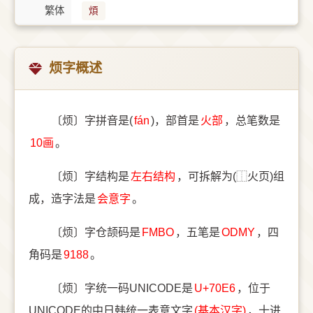
繁体
煩
烦字概述
〔烦〕字拼音是(
fán
)，部首是
⽕部
，总笔数是
10画
。
〔烦〕字结构是
左右结构
，可拆解为(⿰火页)组
成，造字法是
会意字
。
〔烦〕字仓颉码是
FMBO
，五笔是
ODMY
，四
角码是
9188
。
〔烦〕字统一码UNICODE是
U+70E6
，位于
UNICODE的中日韩统一表意文字
(基本汉字)
，十进