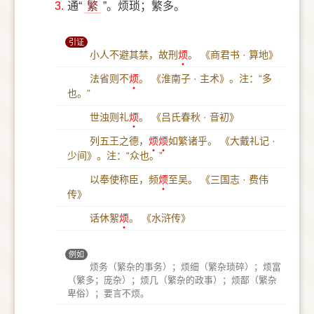
3.
通“
繁
”。烦琐；繁多。
引证
小人不避其禁，故刑
烦
。
《商君书 · 算地》
法省则不
烦
。
《淮南子 · 主术》。注：“多
也。”
世浊则礼
烦
。
《吕氏春秋 · 音初》
列五王之德，
烦
烦
如繁诸乎。
《大戴礼记 ·
少间》。注：“众也。”
以奉使称臣，频
烦
至吴。
《三国志 · 费伟
传》
话休絮
烦
。
《水浒传》
例如
烦务（繁杂的事务）；烦细（繁杂琐碎）；烦富
（繁多；庞杂）；烦几（繁杂的政事）；烦鄙（繁杂
卑俗）；要言不烦。