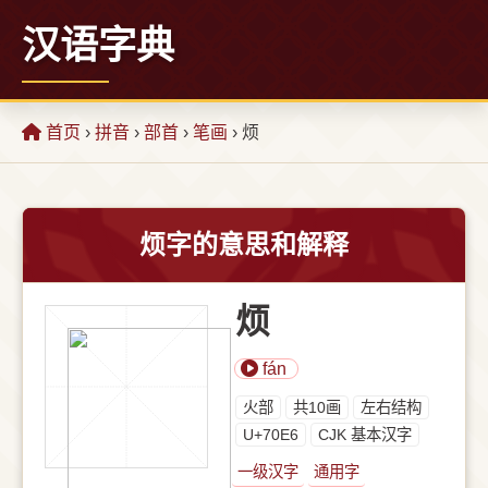
汉语字典
首页
›
拼音
›
部首
›
笔画
› 烦
烦字的意思和解释
烦
fán
⽕部
共10画
左右结构
U+70E6
CJK 基本汉字
一级汉字
通用字