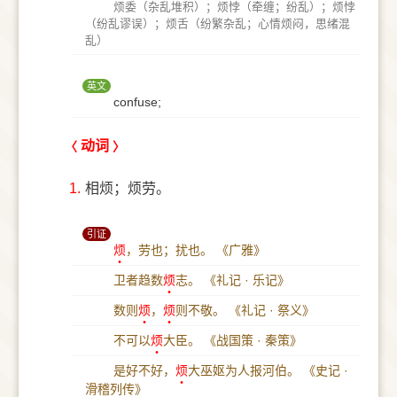
烦委（杂乱堆积）；烦悖（牵缠；纷乱）；烦悖
（纷乱谬误）；烦舌（纷繁杂乱；心情烦闷，思绪混
乱）
英文
confuse;
动词
1.
相烦；烦劳。
引证
烦
，劳也；扰也。
《广雅》
卫者趋数
烦
志。
《礼记 · 乐记》
数则
烦
，
烦
则不敬。
《礼记 · 祭义》
不可以
烦
大臣。
《战国策 · 秦策》
是好不好，
烦
大巫妪为人报河伯。
《史记 ·
滑稽列传》