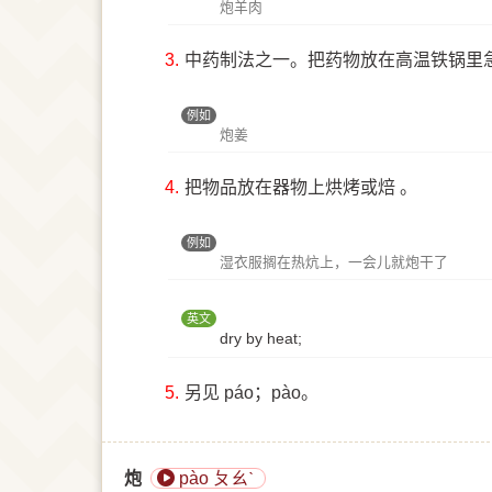
炮羊肉
3.
中药制法之一。把药物放在高温铁锅里
例如
炮姜
4.
把物品放在器物上烘烤或焙 。
例如
湿衣服搁在热炕上，一会儿就炮干了
英文
dry by heat;
5.
另见 páo；pào。
炮
pào ㄆㄠˋ