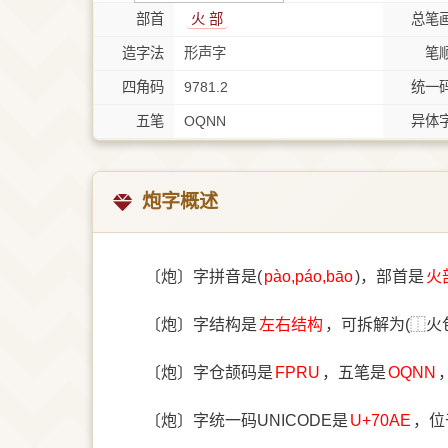
部首
⽕ 部
总笔
造字法
形声字
笔
四角码
9781.2
统一
五笔
OQNN
异体
炮字概述
〔炮〕字拼音是(
pào,páo,bāo
)，部首是
⽕
〔炮〕字结构是
左右结构
，可拆解为(⿰火
〔炮〕字仓颉码是
FPRU
，五笔是
OQNN
〔炮〕字统一码UNICODE是
U+70AE
，位