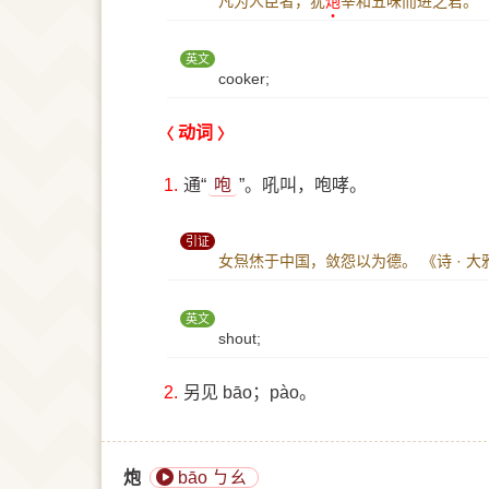
凡为人臣者，犹
炮
宰和五味而进之君。
英文
cooker;
动词
1.
通“
咆
”。吼叫，咆哮。
引证
女炰烋于中国，敛怨以为德。
《诗 · 
英文
shout;
2.
另见 bāo；pào。
炮
bāo ㄅㄠ