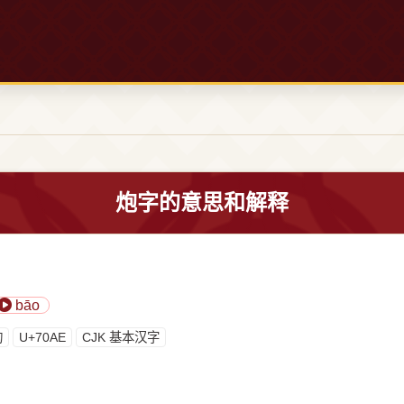
炮字的意思和解释
bāo
构
U+70AE
CJK 基本汉字