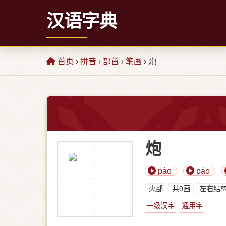
汉语字典
首页
›
拼音
›
部首
›
笔画
› 炮
炮
pào
páo
⽕部
共9画
左右结
一级汉字
通用字