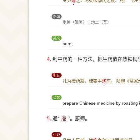
令尹
炮
之，尽灭卻卻氏之族、党。
《左
例如
炮暑（酷署）；炮土（瓦）
英文
burn;
4.
制中药的一种方法，把生药放在热铁锅
引证
儿为检药笼，桂姜手
炮
煎。
陆游《离家
英文
prepare Chinese medicine by roasting it
5.
通“
庖
”。厨师。
引证