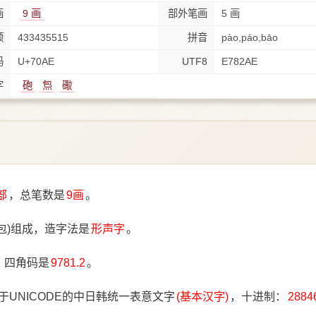
画
9 画
部外笔画
5 画
顺
433435515
拼音
pào,páo,bāo
码
U+70AE
UTF8
E782AE
字
砲
炰
礮
部
，总笔数是
9画
。
包)组成，造字法是
形声字
。
，四角码是
9781.2
。
于UNICODE的中日韩统一表意文字
(基本汉字)
，十进制：
2884