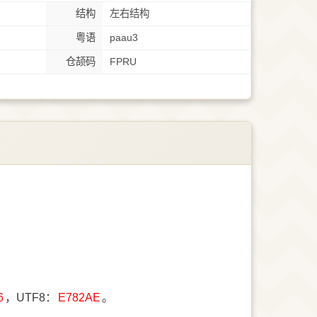
结构
左右结构
粤语
paau3
仓颉码
FPRU
6
，UTF8：
E782AE
。