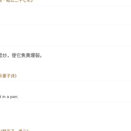
传 · 昭公二十七年》
里炒，使它焦黄爆裂。
示妻子诗》
 in a pan;