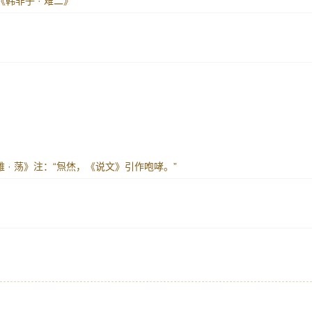
《韩非子 · 难二》
大雅 · 荡》注：“炰烋，《说文》引作咆哮。”