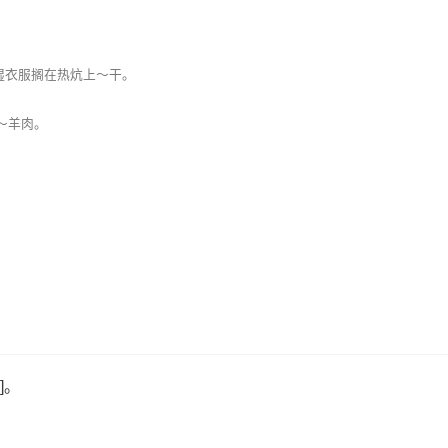
湿衣服搁在热炕上～干。
～羊肉。
]。