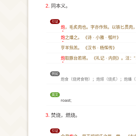
2.
同本义。
引证
炮
，毛炙肉也。字亦作炰。以铁匕贯肉
炮
之燔之。
《诗 · 小雅 · 瓠叶》
亨羊炰羔。
《汉书 · 杨恽传》
炮
取豚台若将。
《礼记 · 内则》。注：
例如
炮食（烧烤食物）；炮燖（烧炙）；炮燔（
英文
roast;
3.
焚烧，燃烧。
引证