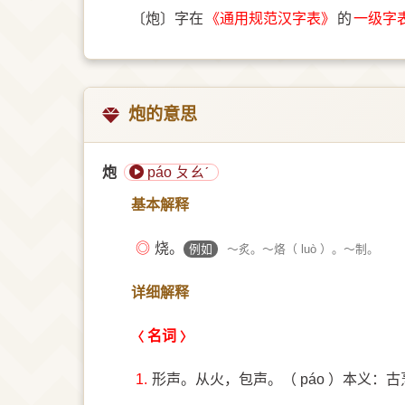
〔炮〕字在
《通用规范汉字表》
的
一级字
炮的意思
炮
páo ㄆㄠˊ
基本解释
◎
烧。
例如
～炙。～烙（ luò ）。～制。
详细解释
名词
1.
形声。从火，包声。（ páo ）本义