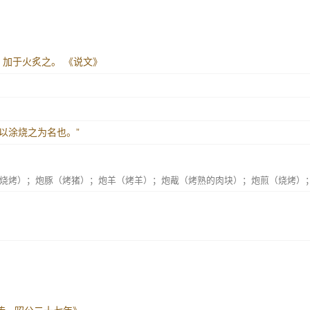
，加于火炙之。
《说文》
“以涂烧之为名也。”
烧烤）；炮豚（烤猪）；炮羊（烤羊）；炮胾（烤熟的肉块）；炮煎（烧烤）