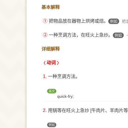
基本解释
①
把物品放在器物上烘烤或焙。
例如
把
②
一种烹调方法，在旺火上急炒。
例如
详细解释
动词
1.
一种烹调方法。
英文
quick-fry;
2.
用锅等在旺火上急炒 [牛肉片、羊肉片等
例如