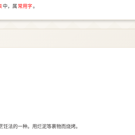
表
中，属
常用字
。
：古烹饪法的一种。用烂泥等裹物而烧烤。