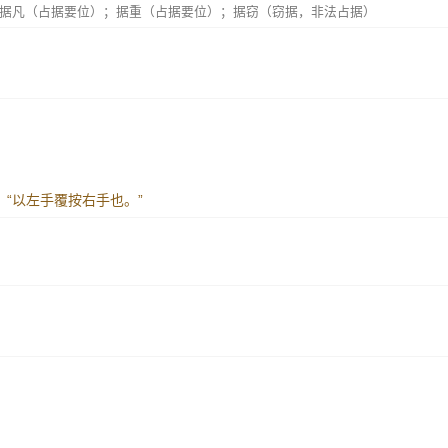
据凡（占据要位）；据重（占据要位）；据窃（窃据，非法占据）
：“以左手覆按右手也。”