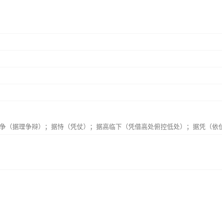
争（据理争辩）；据恃（凭仗）；据高临下（凭借高处俯控低处）；据凭（依