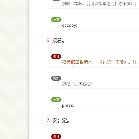
据鞍（跨鞍。后用以指年老而壮志不减）；
英文
occupy;
6.
按着。
引证
稽首
据
掌致诸地。
《礼记 · 玉藻》。注
例如
据地（手按着地）
英文
press;
7.
安；定。
引证