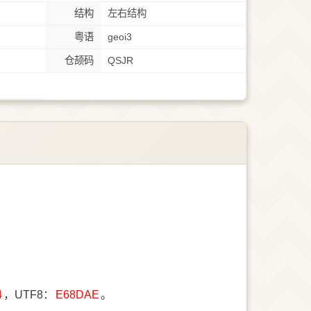
结构
左右结构
粤语
geoi3
仓颉码
QSJR
4
，UTF8：
E68DAE
。