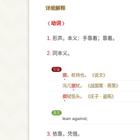
详细解释
动词
1.
形声。本义：手靠着；靠着。
2.
同本义。
引证
据
，杖持也。
《说文》
冯几
据
杖。
《战国策 · 燕策》
据
轼低头。
《庄子 · 盗跖》
英文
lean against;
3.
依靠，凭借。