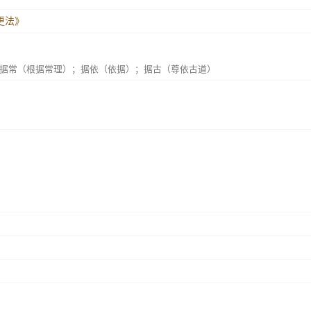
 更法》
据常（根据常理）；据依（依据）；据古（尊依古道）