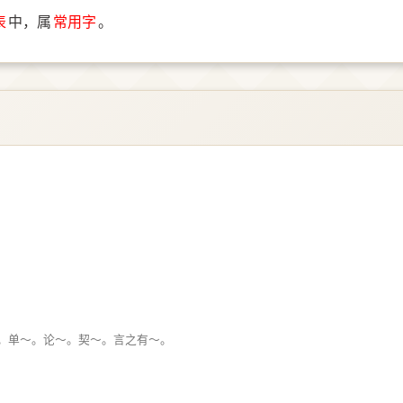
表
中，属
常用字
。
。单～。论～。契～。言之有～。
。