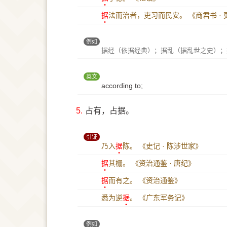
据
法而治者，吏习而民安。
《商君书 ·
例如
据经（依据经典）；据乱（据乱世之史）；
英文
according to;
5.
占有，占据。
引证
乃入
据
陈。
《史记 · 陈涉世家》
据
其栅。
《资治通鉴 · 唐纪》
据
而有之。
《资治通鉴》
悉为逆
据
。
《广东军务记》
例如