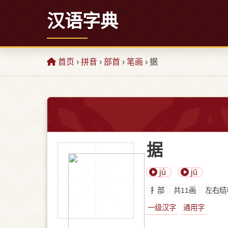
汉语字典
首页
›
拼音
›
部首
›
笔画
› 据
据
jù
jū
⺘部
共11画
左右结
一级汉字
通用字