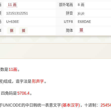
画
11 画
部外笔画
8 画
顺
12151312251
拼音
jù,jū
码
U+636E
UTF8
E68DAE
据
体
简体
据
據
笔数是
11画
。
居)组成，造字法是
形声字
。
，四角码是
5706.4
。
于UNICODE的中日韩统一表意文字
(基本汉字)
，十进制：
2545