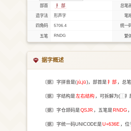
部首
⺘ 部
总笔
造字法
形声字
笔
四角码
5706.4
统一
RNDG
五笔
繁
据字概述
〔据〕字拼音是(
jù,jū
)，部首是
⺘部
，总
〔据〕字结构是
左右结构
，可拆解为(⿰扌
〔据〕字仓颉码是
QSJR
，五笔是
RNDG
〔据〕字统一码UNICODE是
U+636E
，位