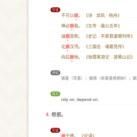
引证
不可以
据
。
《诗 · 邶风 · 柏舟》
神必
据
我。
《左传 · 僖公五年》
诚
据
其势。
《史记 · 平原君虞卿列传》
北
据
汉沔。
《三国志 · 诸葛亮传》
向后
据
地。
《徐霞客游记 · 游黄山记》
例如
据着（凭着）；据梧（依靠着梧桐树）；据
英文
rely on; depend on;
4.
根据。
引证
据
于德。
《论语》