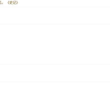
民。
《史记》
。