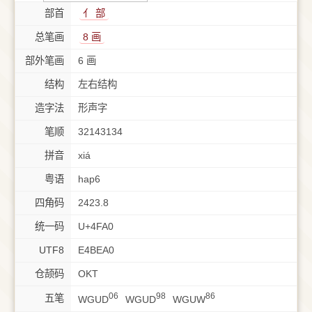
部首
⺅ 部
总笔画
8 画
部外笔画
6 画
结构
左右结构
造字法
形声字
笔顺
32143134
拼音
xiá
粤语
hap6
四角码
2423.8
统一码
U+4FA0
UTF8
E4BEA0
仓颉码
OKT
06
98
86
五笔
WGUD
WGUD
WGUW