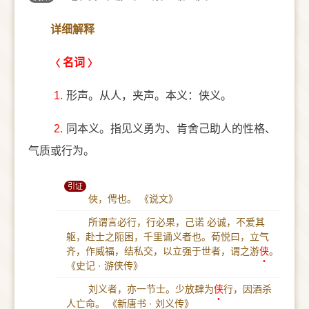
详细解释
名词
1.
形声。从人，夹声。本义：侠义。
2.
同本义。指见义勇为、肯舍己助人的性格、
气质或行为。
引证
俠，俜也。
《说文》
所谓言必行，行必果，己诺 必诚，不爱其
躯，赴士之阨困，千里诵义者也。荀悦曰，立气
齐，作威福，结私交，以立强于世者，谓之游
侠
。
《史记 · 游侠传》
刘义者，亦一节士。少放肆为
侠
行，因酒杀
人亡命。
《新唐书 · 刘义传》