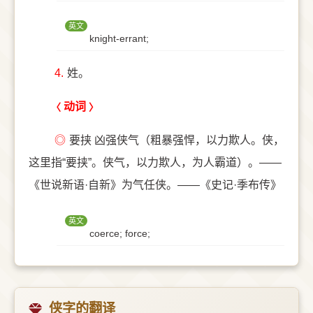
英文
knight-errant;
4.
姓。
动词
◎
要挟 凶强侠气（粗暴强悍，以力欺人。侠，
这里指“要挟”。侠气，以力欺人，为人霸道）。——
《世说新语·自新》为气任侠。——《史记·季布传》
英文
coerce; force;
侠字的翻译