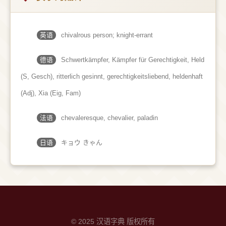
英语
chivalrous person; knight-errant
德语
Schwertkämpfer, Kämpfer für Gerechtigkeit, Held
(S, Gesch)​, ritterlich gesinnt, gerechtigkeitsliebend, heldenhaft
(Adj)​, Xia (Eig, Fam)
法语
chevaleresque, chevalier, paladin
日语
キョウ きゃん
© 2025 汉语字典 版权所有