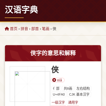
汉语字典
首页
›
拼音
›
部首
›
笔画
› 侠
侠字的意思和解释
侠
xiá
⺅部
共8画
左右结构
U+4FA0
CJK 基本汉字
一级汉字
通用字