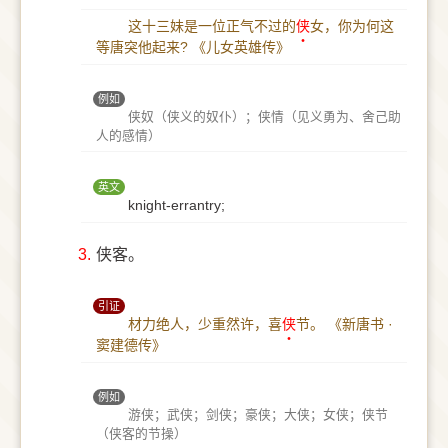
这十三妹是一位正气不过的
侠
女，你为何这
等唐突他起来?
《儿女英雄传》
例如
侠奴（侠义的奴仆）；侠情（见义勇为、舍己助
人的感情）
英文
knight-errantry;
3.
侠客。
引证
材力绝人，少重然许，喜
侠
节。
《新唐书 ·
窦建德传》
例如
游侠；武侠；剑侠；豪侠；大侠；女侠；侠节
（侠客的节操）