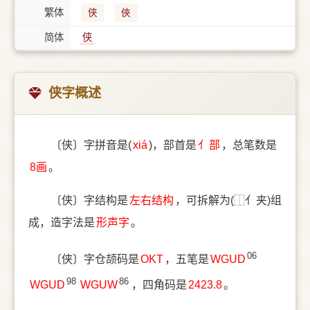
繁体
侠
俠
简体
侠
侠字概述
〔侠〕字拼音是(
xiá
)，部首是
⺅部
，总笔数是
8画
。
〔侠〕字结构是
左右结构
，可拆解为(⿰亻夹)组
成，造字法是
形声字
。
06
〔侠〕字仓颉码是
OKT
，五笔是
WGUD
98
86
WGUD
WGUW
，四角码是
2423.8
。