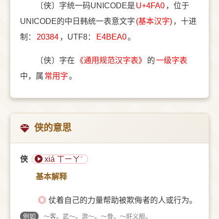
〔侠〕字统一码UNICODE是
U+4FA0
，位于
UNICODE的中日韩统一表意文字
(基本汉字)
，十进
制：
20384
，UTF8：
E4BEA0
。
〔侠〕字在
《通用规范汉字表》
的
一级字表
中，属
常用字
。
侠的意思
侠
xiá ㄒㄧㄚˊ
基本解释
◎
仗着自己的力量帮助被欺侮者的人或行为。
例如
～客。武～。游～。～骨。～肝义胆。