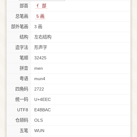
部首
⺅ 部
总笔画
5 画
部外笔画
3 画
结构
左右结构
造字法
形声字
笔顺
32425
拼音
men
粤语
mun4
四角码
2722
统一码
U+4EEC
UTF8
E4BBAC
仓颉码
OLS
五笔
WUN