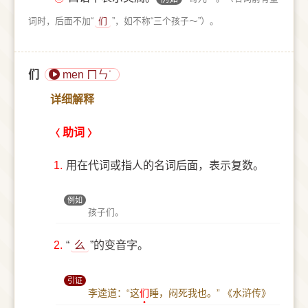
词时，后面不加“
们
”，如不称“三个孩子～”）。
们
men ㄇㄣ˙
详细解释
助词
1.
用在代词或指人的名词后面，表示复数。
例如
孩子们。
2.
“
么
”的变音字。
引证
李逵道：“这
们
睡，闷死我也。”
《水浒传》