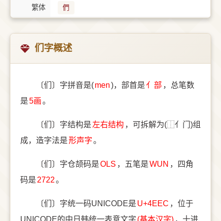
繁体
們
们字概述
〔们〕字拼音是(
men
)，部首是
⺅部
，总笔数
是
5画
。
〔们〕字结构是
左右结构
，可拆解为(⿰亻门)组
成，造字法是
形声字
。
〔们〕字仓颉码是
OLS
，五笔是
WUN
，四角
码是
2722
。
〔们〕字统一码UNICODE是
U+4EEC
，位于
UNICODE的中日韩统一表意文字
(基本汉字)
，十进