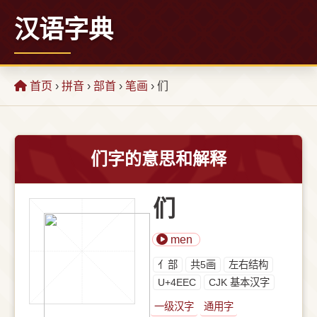
汉语字典
首页
›
拼音
›
部首
›
笔画
› 们
们字的意思和解释
们
men
⺅部
共5画
左右结构
U+4EEC
CJK 基本汉字
一级汉字
通用字