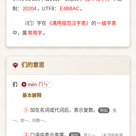
制：
20204
，UTF8：
E4BBAC
。
〔们〕字在
《通用规范汉字表》
的
一级字表
中，属
常用字
。
们的意思
们
mén ㄇㄣˊ
基本解释
①
加在名词或代词后，表示复数。
例如
我
～。他～。同胞～。
②
口语中表示类属。
例如
哥儿～。（名词前有量