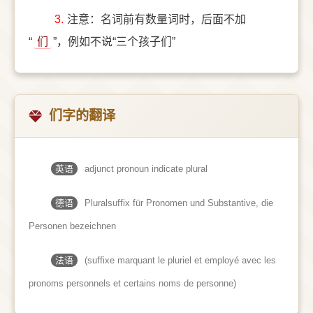
3.
注意：名词前有数量词时，后面不加
“
们
”，例如不说“三个孩子们”
们字的翻译
英语
adjunct pronoun indicate plural
德语
Pluralsuffix für Pronomen und Substantive, die
Personen bezeichnen
法语
(suffixe marquant le pluriel et employé avec les
pronoms personnels et certains noms de personne)​