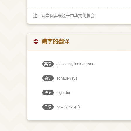
注：两岸词典来源于中华文化总会
瞧字的翻译
英语
glance at, look at, see
德语
schauen (V)
法语
regarder
日语
ショウ ジョウ