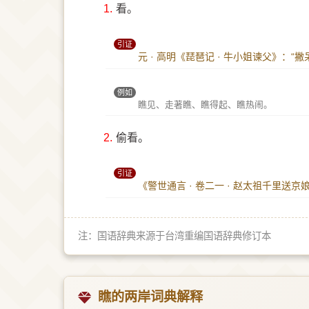
1.
看。
引证
元 · 高明《琵琶记 · 牛小姐谏父》：“
例如
瞧见、走著瞧、瞧得起、瞧热闹。
2.
偷看。
引证
《警世通言 · 卷二一 · 赵太祖千里
注：国语辞典来源于台湾重编国语辞典修订本
瞧的两岸词典解释