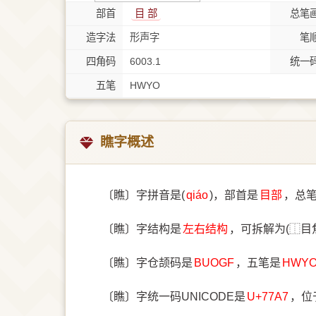
部首
⽬ 部
总笔
造字法
形声字
笔
四角码
6003.1
统一
五笔
HWYO
瞧字概述
〔瞧〕字拼音是(
qiáo
)，部首是
⽬部
，总
〔瞧〕字结构是
左右结构
，可拆解为(⿰目
〔瞧〕字仓颉码是
BUOGF
，五笔是
HWY
〔瞧〕字统一码UNICODE是
U+77A7
，位