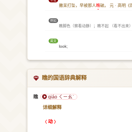
引证
撇呆打坠，早被那人
瞧
破。
元 · 高明
例如
瞧脚色（察看动静）；瞧不起 （看不出来
英文
look;
瞧的国语辞典解释
瞧
qiáo ㄑㄧㄠˊ
详细解释
动