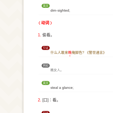
英文
dim-sighted;
动词
1.
偷看。
引证
什么人敢来
瞧
俺脚色?
《警世通言》
例如
瞧女人。
英文
steal a glance;
2.
[口]∶看。