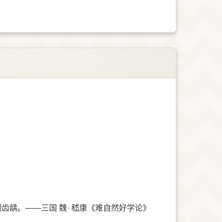
齿龋。——三国 魏· 嵇康《难自然好学论》