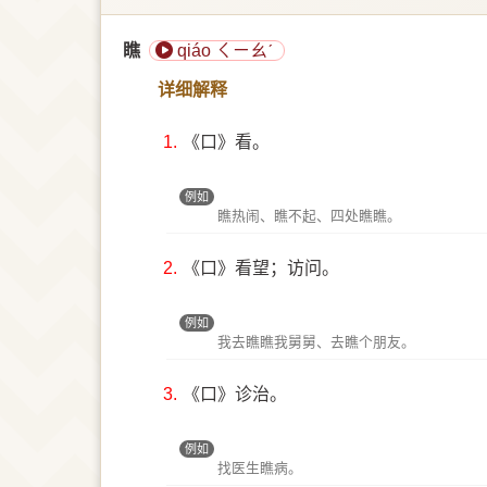
瞧
qiáo ㄑㄧㄠˊ
详细解释
1.
《口》看。
例如
瞧热闹、瞧不起、四处瞧瞧。
2.
《口》看望；访问。
例如
我去瞧瞧我舅舅、去瞧个朋友。
3.
《口》诊治。
例如
找医生瞧病。