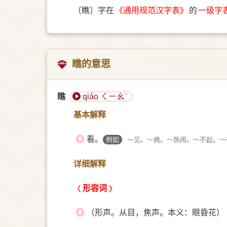
〔瞧〕字在
《通用规范汉字表》
的
一级字
瞧的意思
瞧
qiáo ㄑㄧㄠˊ
基本解释
◎
看。
例如
～见。～病。～热闹。～不起。～
详细解释
形容词
◎
（形声。从目，焦声。本义：眼昏花） 