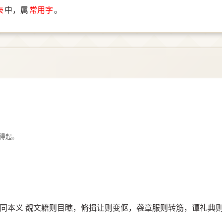
表
中，属
常用字
。
得起。
同本义 覩文籍则目瞧，脩揖让则变伛，袭章服则转筋，谭礼典则