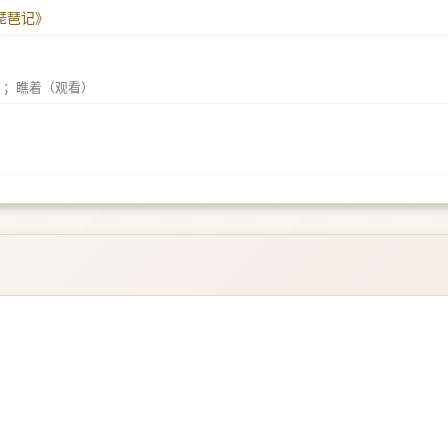
《琵琶记》
）；瞧着（观看）