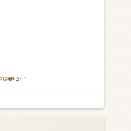
来瞧俺脚色？’”