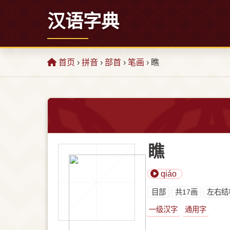
汉语字典
首页
›
拼音
›
部首
›
笔画
› 瞧
瞧
qiáo
⽬部
共17画
左右结
一级汉字
通用字