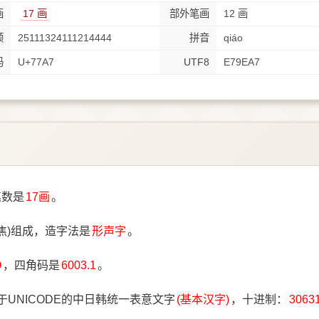
画
17 画
部外笔画
12 画
顺
25111324111214444
拼音
qiáo
码
U+77A7
UTF8
E79EA7
笔数是
17画
。
焦)组成，造字法是
形声字
。
O
，四角码是
6003.1
。
于UNICODE的中日韩统一表意文字
(基本汉字)
，十进制：
3063