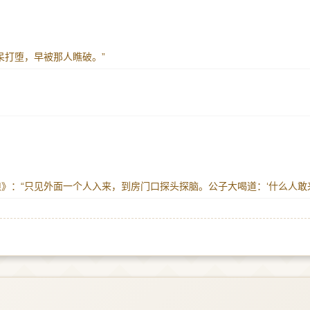
撇呆打堕，早被那人瞧破。”
送京娘》：“只见外面一个人入来，到房门口探头探脑。公子大喝道：‘什么人敢