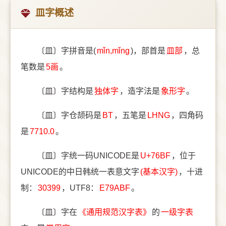
皿字概述
〔皿〕字拼音是(
mǐn,mǐng
)，部首是
⽫部
，总
笔数是
5画
。
〔皿〕字结构是
独体字
，造字法是
象形字
。
〔皿〕字仓颉码是
BT
，五笔是
LHNG
，四角码
是
7710.0
。
〔皿〕字统一码UNICODE是
U+76BF
，位于
UNICODE的中日韩统一表意文字
(基本汉字)
，十进
制：
30399
，UTF8：
E79ABF
。
〔皿〕字在
《通用规范汉字表》
的
一级字表