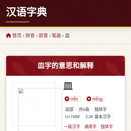
汉语字典
首页
›
拼音
›
部首
›
笔画
› 皿
皿字的意思和解释
皿
mǐn
mǐng
⽫部
共5画
独体字
U+76BF
CJK 基本汉字
一级汉字
通用字
独体字