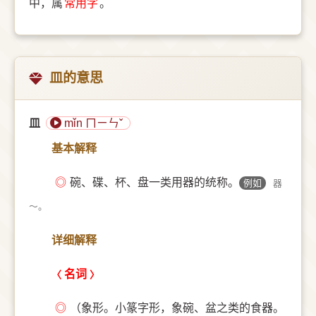
中，属
常用字
。
皿的意思
皿
mǐn ㄇㄧㄣˇ
基本解释
◎
碗、碟、杯、盘一类用器的统称。
例如
器
～。
详细解释
名词
◎
（象形。小篆字形，象碗、盆之类的食器。