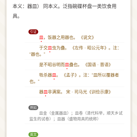
本义：器皿） 同本义。泛指碗碟杯盘一类饮食用
具。
引证
皿
，饭器之用器也。
《说文》
于交
皿
虫为蠱。
《左传 · 昭公元年》。注：
“器也。”
是不昭谷明而
皿
蠱也。
《国语 · 晋语》
牲杀器
皿
。
《孟子》。注：“皿所以覆器者
也。”
器
皿
非满案。
宋 · 司马光《训俭示康》
例如
皿金（金属器皿）；皿卷（清代科举，顺天乡试
监生的试卷）；皿器（盛物用具的统称）
英文