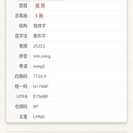
部首
⽫ 部
总笔画
5 画
结构
独体字
造字法
象形字
笔顺
25221
拼音
mǐn,mǐng
粤语
ming5
四角码
7710.0
统一码
U+76BF
UTF8
E79ABF
仓颉码
BT
五笔
LHNG