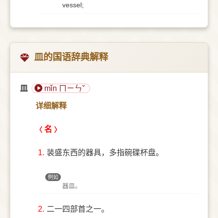
vessel;
皿的国语辞典解释
皿
mǐn ㄇㄧㄣˇ
详细解释
名
1.
装盛东西的器具，多指碗碟杯盘。
例如
器皿。
2.
二一四部首之一。