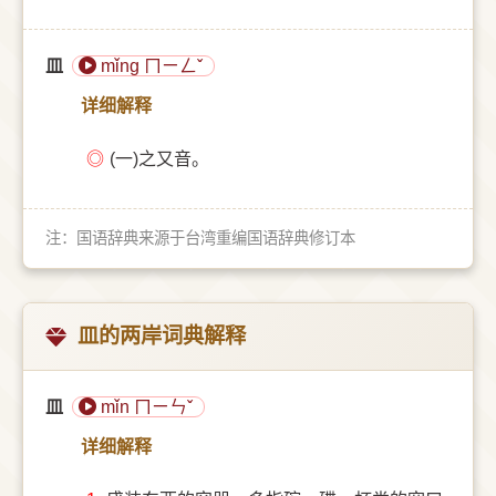
皿
mǐng ㄇㄧㄥˇ
详细解释
◎
(一)之又音。
注：国语辞典来源于台湾重编国语辞典修订本
皿的两岸词典解释
皿
mǐn ㄇㄧㄣˇ
详细解释