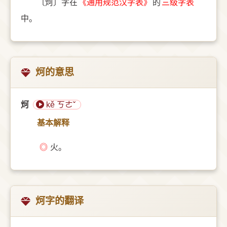
〔炣〕字在
《通用规范汉字表》
的
三级字表
中。
炣的意思
炣
kě ㄎㄜˇ
基本解释
◎
火。
炣字的翻译