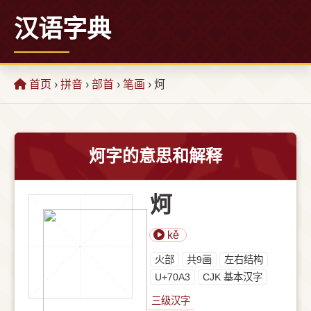
汉语字典
首页
›
拼音
›
部首
›
笔画
› 炣
炣字的意思和解释
炣
kě
⽕部
共9画
左右结构
U+70A3
CJK 基本汉字
三级汉字