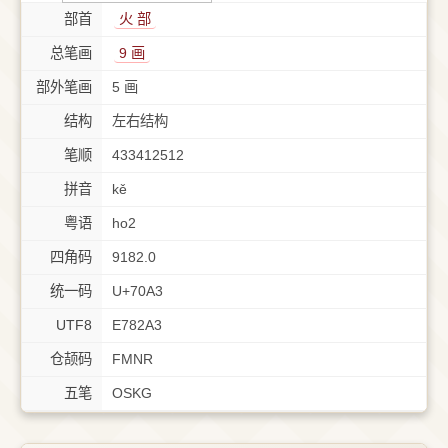
部首
⽕ 部
总笔画
9 画
部外笔画
5 画
结构
左右结构
笔顺
433412512
拼音
kě
粤语
ho2
四角码
9182.0
统一码
U+70A3
UTF8
E782A3
仓颉码
FMNR
五笔
OSKG