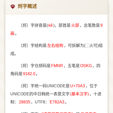
炣字概述
〔炣〕字拼音是(
kě
)，部首是
⽕部
，总笔数是
9
画
。
〔炣〕字结构是
左右结构
，可拆解为(⿰火可)组
成。
〔炣〕字仓颉码是
FMNR
，五笔是
OSKG
，四
角码是
9182.0
。
〔炣〕字统一码UNICODE是
U+70A3
，位于
UNICODE的中日韩统一表意文字
(基本汉字)
，十进
制：
28835
，UTF8：
E782A3
。