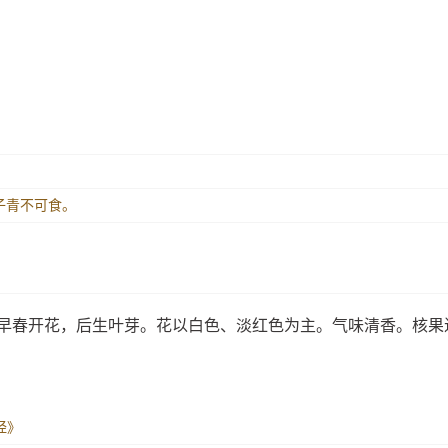
，子青不可食。
。早春开花，后生叶芽。花以白色、淡红色为主。气味清香。核果
经》