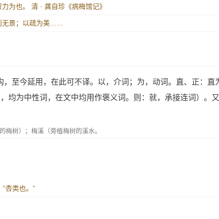
智力为也。
清 · 龚自珍《病梅馆记》
则无景；以疏为美……
构，至今延用，在此可不译。以，介词；为，动词。直、正：直
），均为中性词，在文中均用作褒义词。则：就，承接连词）。
的梅树）；梅溪（旁植梅树的溪水。
：“杏类也。”