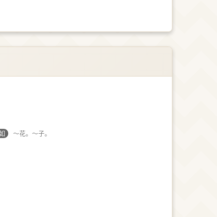
如
～花。～子。