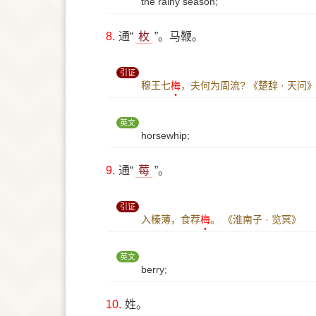
the rainy season;
8.
通“
枚
”。马鞭。
引证
穆王七
梅
，夫何为周流?
《楚辞 · 天问
英文
horsewhip;
9.
通“
莓
”。
引证
入榛薄，食荐
梅
。
《淮南子 · 览冥》
英文
berry;
10.
姓。