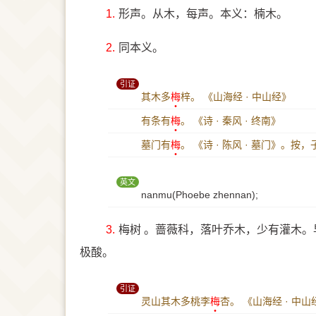
1.
形声。从木，每声。本义：楠木。
2.
同本义。
引证
其木多
梅
梓。
《山海经 · 中山经》
有条有
梅
。
《诗 · 秦风 · 终南》
墓门有
梅
。
《诗 · 陈风 · 墓门》。按
英文
nanmu(Phoebe zhennan);
3.
梅树 。蔷薇科，落叶乔木，少有灌木
极酸。
引证
灵山其木多桃李
梅
杏。
《山海经 · 中山