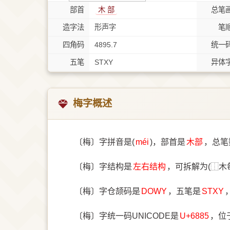
部首
⽊ 部
总笔
造字法
形声字
笔
四角码
4895.7
统一
五笔
STXY
异体
梅字概述
〔梅〕字拼音是(
méi
)，部首是
⽊部
，总笔
〔梅〕字结构是
左右结构
，可拆解为(⿰木
〔梅〕字仓颉码是
DOWY
，五笔是
STXY
〔梅〕字统一码UNICODE是
U+6885
，位