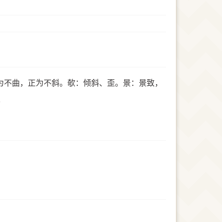
为不曲，正为不斜。欹：倾斜、歪。景：景致，
又