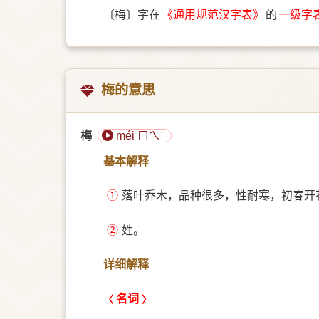
〔梅〕字在
《通用规范汉字表》
的
一级字
梅的意思
梅
méi ㄇㄟˊ
基本解释
①
落叶乔木，品种很多，性耐寒，初春开
②
姓。
详细解释
名词