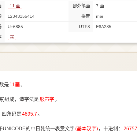
画
11 画
部外笔画
7 画
顺
12343155414
拼音
méi
码
U+6885
UTF8
E6A285
字
槑
数是
11画
。
每)组成，造字法是
形声字
。
，四角码是
4895.7
。
于UNICODE的中日韩统一表意文字
(基本汉字)
，十进制：
2675