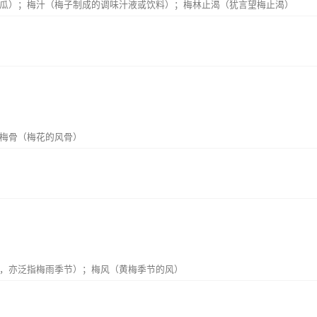
瓜）；梅汁（梅子制成的调味汁液或饮料）；梅林止渴（犹言望梅止渴）
梅骨（梅花的风骨）
，亦泛指梅雨季节）；梅风（黄梅季节的风）