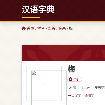
汉语字典
首页
›
拼音
›
部首
›
笔画
› 梅
梅
méi
⽊部
共11画
左右结
一级汉字
通用字