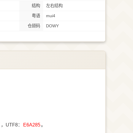
结构
左右结构
粤语
mui4
仓颉码
DOWY
7
，UTF8：
E6A285
。