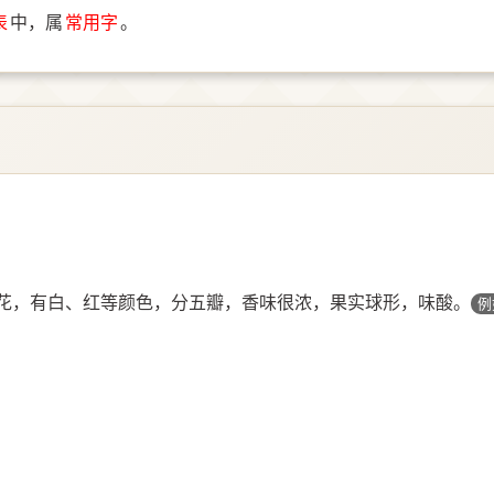
表
中，属
常用字
。
花，有白、红等颜色，分五瓣，香味很浓，果实球形，味酸。
例