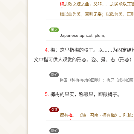
梅
之欹之疏之曲，又非……之民能以其
梅以曲为美，直则无姿；以欹为美，正
英文
Japanese apricot; plum;
4.
梅：这里指梅的枝干。以……为固定结
文中指可供人观赏的形态。姿、景、态（形态
例如
梅圃（种植梅树的园地）；梅屏（成排如屏
5.
梅树的果实，称酸果，即酸梅子。
引证
摽有
梅
。
《诗 · 召南 · 摽有梅》。陆疏
例如