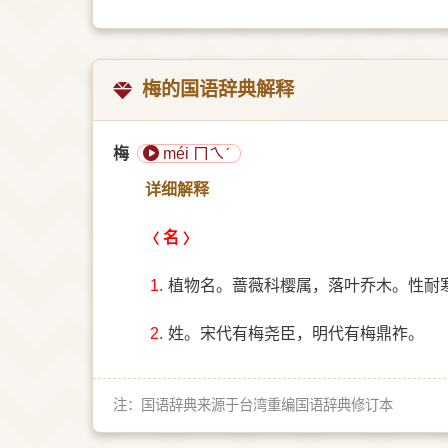
梅的国语辞典解释
梅
méi ㄇㄟˊ
详细解释
名
1.
植物名。蔷薇科樱属，落叶乔木。性耐
2.
姓。宋代有梅尧臣，明代有梅鼎祚。
注：国语辞典来源于台湾重编国语辞典修订本