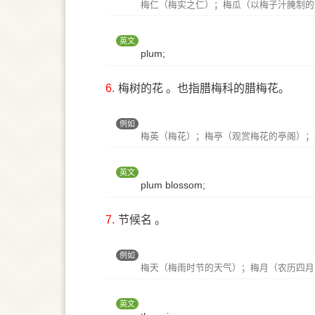
梅仁（梅实之仁）；梅瓜（以梅子汁腌制的
英文
plum;
6.
梅树的花 。也指腊梅科的腊梅花。
例如
梅英（梅花）；梅亭（观赏梅花的亭阁）；
英文
plum blossom;
7.
节候名 。
例如
梅天（梅雨时节的天气）；梅月（农历四月
英文