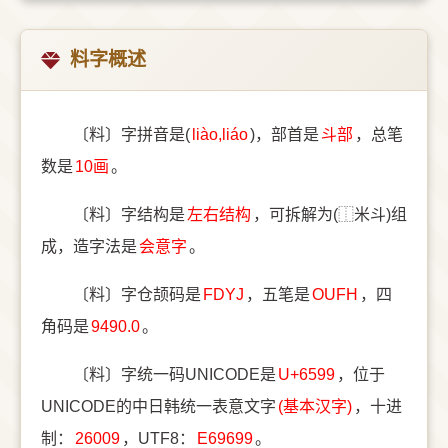
料字概述
〔料〕字拼音是(
liào,liáo
)，部首是
⽃部
，总笔
数是
10画
。
〔料〕字结构是
左右结构
，可拆解为(⿰米斗)组
成，造字法是
会意字
。
〔料〕字仓颉码是
FDYJ
，五笔是
OUFH
，四
角码是
9490.0
。
〔料〕字统一码UNICODE是
U+6599
，位于
UNICODE的中日韩统一表意文字
(基本汉字)
，十进
制：
26009
，UTF8：
E69699
。