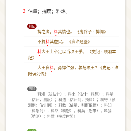
3.
估量；揣度；料想。
引证
捭之者，
料
其情也。
《鬼谷子 · 捭阖》
不复
料
其虚实。
《资治通鉴》
料
大王士卒足以当项王乎。
《史记 · 项羽本
纪》
大王自
料
，勇悍仁强，孰与项王?
《史记 · 淮
阳侯列传》
例如
料知（犹估计）；料来（估计；料想）；料量
（估计，测度）；料道（估计到，预料）；料得（预
测到；估计到）；料敌（估量、判断敌情）；料知
（料想到）；料然（料想）；料莫（想来）；料猜
（猜测）；料世（揣度时势）