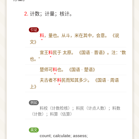
2.
计数；计量；核计。
引证
料
，量也。从斗，米在其中，会意。
《说
文》
宣王
料
民于 太原。
《国语 · 晋语》。注：“数
也。”
楚师可
料
也。
《国语 · 楚语》
夫古者不
料
民而知其多少。
《国语 · 周语
上》
例如
料校（计数检核）；料民（计点人数）；料数
（计数）；料算（估算）
英文
count; calculate; assess;