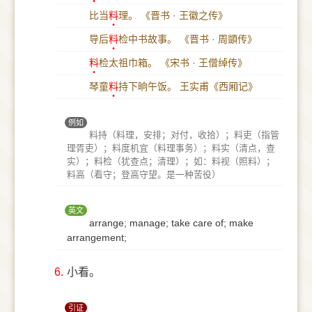
比当
料
理。
《晋书 · 王徽之传》
导后
料
检中书故事。
《晋书 · 周顗传》
料
检太祖巾箱。
《宋书 · 王僧绰传》
琴童
料
持下晌午饭。
王实甫《西厢记》
例如
料持（料理，安排；对付，收拾）；料吏（指管
理胥吏）；料度机宜（料理事务）；料实（清点，查
实）；料检（犹查点；清理）；如：料视（照料）；
料高（看守；登高守望。是一种苦役）
英文
arrange; manage; take care of; make
arrangement;
6.
小看。
引证