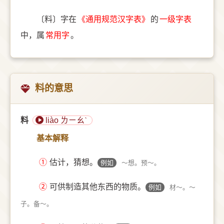
〔料〕字在
《通用规范汉字表》
的
一级字表
中，属
常用字
。
料的意思
料
liào ㄌㄧㄠˋ
基本解释
①
估计，猜想。
例如
～想。预～。
②
可供制造其他东西的物质。
例如
材～。～
子。备～。