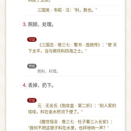
料民于太原。”
三国吴 · 韦昭 · 注：“料，数也。”
3.
照顾、处理。
引证
《三国志 · 卷三七 · 蜀书 · 庞统传》：“使 天
下太平，当与卿共料四海之士。”
例如
照料、料理。
4.
丢掉、扔下。
引证
元 · 无名氏《抱妆盒 · 第二折》：“别人家的
哇哇，料在金水桥河下便了。”
《醒世恒言 · 卷三七 · 杜子春三入长安》：
“我何不把这银子料在水里，也砰地响一声？”