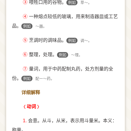
③
喂牲口用的谷物。
例如
草～。
④
一种熔点较低的玻璃，用来制造器皿或工艺
品。
例如
～器。
⑤
烹调时的调味品。
例如
调～。
⑥
整理，处理。
例如
～理。
⑦
量词，用于中药配制丸药，处方剂量的全
份。
例如
配一～药。
详细解释
动词
1.
会意。从斗，从米，表示用斗量米。本义：
称量。