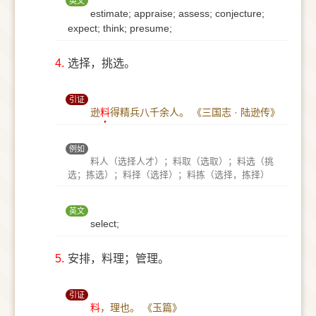
英文
estimate; appraise; assess; conjecture;
expect; think; presume;
4.
选择，挑选。
引证
逊
料
得精兵八千余人。
《三国志 · 陆逊传》
例如
料人（选择人才）；料取（选取）；料选（挑
选；拣选）；料择（选择）；料拣（选择，拣择）
英文
select;
5.
安排，料理；管理。
引证
料
，理也。
《玉篇》