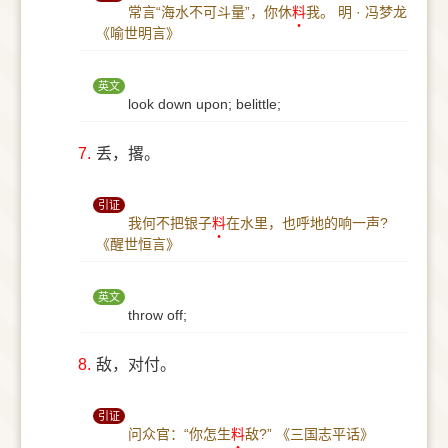
常言“海水不可斗量”，你休
料
我。
明 · 冯梦龙
《喻世明言》
英文
look down upon; belittle;
7.
丢，撂。
引证
我何不把银子
料
在水里，也呼地的响一声?
《醒世恒言》
英文
throw off;
8.
敌，对付。
引证
问众官：“你怎生
料
敌?”
《三国志平话》