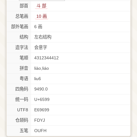
部首
⽃ 部
总笔画
10 画
部外笔画
6 画
结构
左右结构
造字法
会意字
笔顺
4312344412
拼音
liào,liáo
粤语
liu6
四角码
9490.0
统一码
U+6599
UTF8
E69699
仓颉码
FDYJ
五笔
OUFH