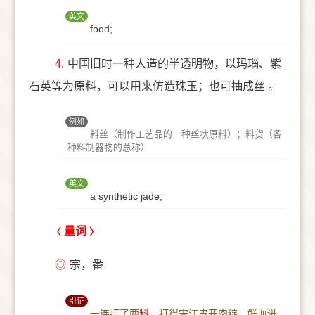
英文
food;
4.
中国旧时一种人造的半透明物，以玛瑙、紫
石英等为原料，可以用来仿造珠玉；也可抽成丝 。
例如
料丝（制作工艺品的一种丝状原料）；料货（各
种料制器物的总称）
英文
a synthetic jade;
量词
◎
宗，番
引证
一连打了两
料
，打得宋江皮开肉绽，鲜血迸