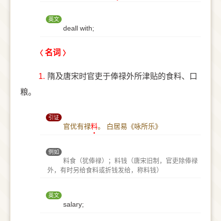
英文
deall with;
名词
1.
隋及唐宋时官吏于俸禄外所津贴的食料、口
粮。
引证
官优有禄
料
。
白居易《咏所乐》
例如
料食（犹俸禄）；料钱（唐宋旧制，官吏除俸禄
外，有时另给食料或折钱发给，称料钱）
英文
salary;