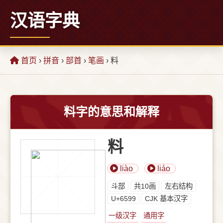
汉语字典
首页
›
拼音
›
部首
›
笔画
› 料
料字的意思和解释
料
liào
liáo
⽃部
共10画
左右结构
U+6599
CJK 基本汉字
一级汉字
通用字