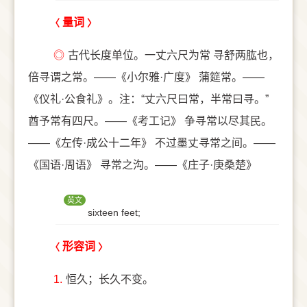
量词
◎
古代长度单位。一丈六尺为常 寻舒两肱也，
倍寻谓之常。——《小尔雅·广度》 蒲筵常。——
《仪礼·公食礼》。注：“丈六尺曰常，半常曰寻。”
酋予常有四尺。——《考工记》 争寻常以尽其民。
——《左传·成公十二年》 不过墨丈寻常之间。——
《国语·周语》 寻常之沟。——《庄子·庚桑楚》
英文
sixteen feet;
形容词
1.
恒久；长久不变。