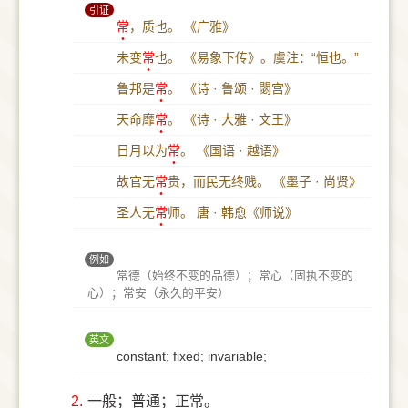
引证
常
，质也。
《广雅》
未变
常
也。
《易象下传》。虞注：“恒也。”
鲁邦是
常
。
《诗 · 鲁颂 · 閟宫》
天命靡
常
。
《诗 · 大雅 · 文王》
日月以为
常
。
《国语 · 越语》
故官无
常
贵，而民无终贱。
《墨子 · 尚贤》
圣人无
常
师。
唐 · 韩愈《师说》
例如
常德（始终不变的品德）；常心（固执不变的
心）；常安（永久的平安）
英文
constant; fixed; invariable;
2.
一般；普通；正常。