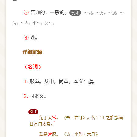
③
普通的，一般的。
例如
～识。～务。～规。～
情。～人。平～。反～。
④
姓。
详细解释
名词
1.
形声。从巾，尚声。本义：旗。
2.
同本义。
引证
纪于太
常
。
《书 · 君牙》。传：“王之旌旗画
日月曰太常。
载是
常
服。
《诗 · 小雅 · 六月》