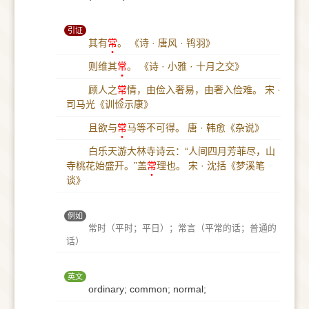
引证
其有
常
。
《诗 · 唐风 · 鸨羽》
则维其
常
。
《诗 · 小雅 · 十月之交》
顾人之
常
情，由俭入奢易，由奢入俭难。
宋 ·
司马光《训俭示康》
且欲与
常
马等不可得。
唐 · 韩愈《杂说》
白乐天游大林寺诗云：“人间四月芳菲尽，山
寺桃花始盛开。”盖
常
理也。
宋 · 沈括《梦溪笔
谈》
例如
常时（平时；平日）；常言（平常的话；普通的
话）
英文
ordinary; common; normal;