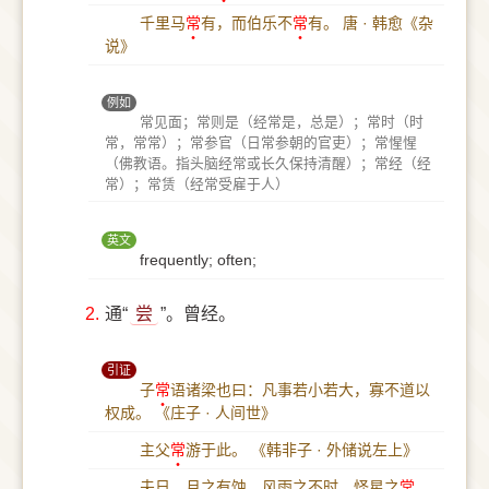
千里马
常
有，而伯乐不
常
有。
唐 · 韩愈《杂
说》
例如
常见面；常则是（经常是，总是）；常时（时
常，常常）；常参官（日常参朝的官吏）；常惺惺
（佛教语。指头脑经常或长久保持清醒）；常经（经
常）；常赁（经常受雇于人）
英文
frequently; often;
2.
通“
尝
”。曾经。
引证
子
常
语诸梁也曰：凡事若小若大，寡不道以
权成。
《庄子 · 人间世》
主父
常
游于此。
《韩非子 · 外储说左上》
夫日、月之有蚀，风雨之不时，怪星之
常