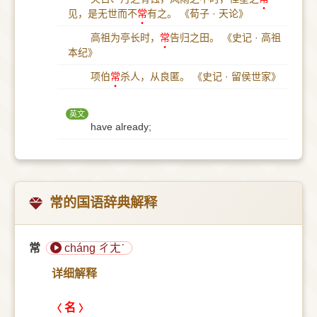
见，是无世而不
常
有之。
《荀子 · 天论》
高祖为亭长时，
常
告归之田。
《史记 · 高祖
本纪》
项伯
常
杀人，从良匿。
《史记 · 留侯世家》
英文
have already;
常的国语辞典解释
常
cháng ㄔㄤˊ
详细解释
名