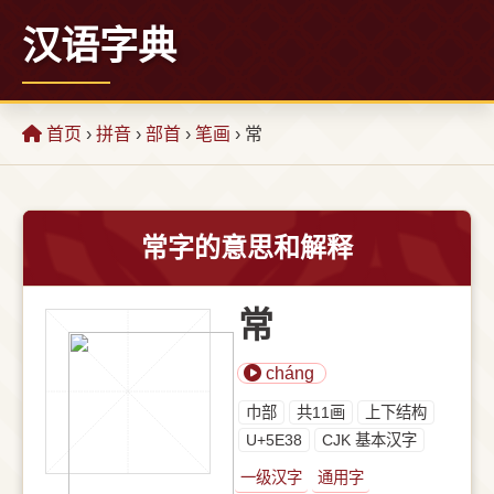
汉语字典
首页
›
拼音
›
部首
›
笔画
› 常
常字的意思和解释
常
cháng
⼱部
共11画
上下结构
U+5E38
CJK 基本汉字
一级汉字
通用字