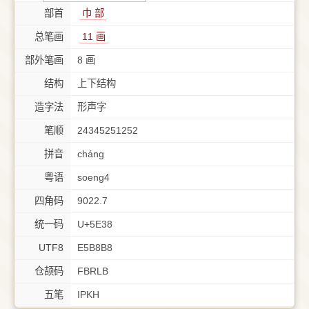
部首
⼱ 部
总笔画
11 画
部外笔画
8 画
结构
上下结构
造字法
形声字
笔顺
24345251252
拼音
cháng
粤语
soeng4
四角码
9022.7
统一码
U+5E38
UTF8
E5B8B8
仓颉码
FBRLB
五笔
IPKH