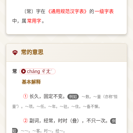
〔常〕字在
《通用规范汉字表》
的
一级字表
中，属
常用字
。
常的意思
常
cháng ㄔㄤˊ
基本解释
①
长久，固定不变。
例如
～数。～量（亦称“恒
量”）。～项。～任。～年。～驻。～住。～备不懈。
②
副词，经常，时时（叠），不只一次。
例
如
～～。～客。时～。经～。