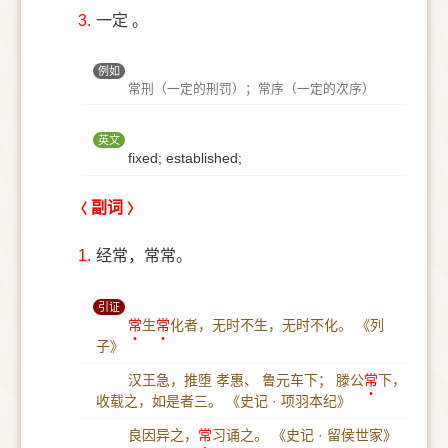
3.
一定 。
例如
常刑（一定的刑罚）；常序（一定的次序）
英文
fixed; established;
副词
1.
经常，常常。
引证
常
生
常
化者，无时不生，无时不化。
《列
子》
汉王急，推堕 孝惠、 鲁元车下； 滕公
常
下，
收载之，如是者三。
《史记 · 项羽本纪》
良因异之，
常
习诵之。
《史记 · 留侯世家》