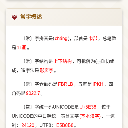
常字概述
〔常〕字拼音是(
cháng
)，部首是
⼱部
，总笔数
是
11画
。
〔常〕字结构是
上下结构
，可拆解为(⿱𫩠巾)组
成，造字法是
形声字
。
〔常〕字仓颉码是
FBRLB
，五笔是
IPKH
，四
角码是
9022.7
。
〔常〕字统一码UNICODE是
U+5E38
，位于
UNICODE的中日韩统一表意文字
(基本汉字)
，十进
制：
24120
，UTF8：
E5B8B8
。