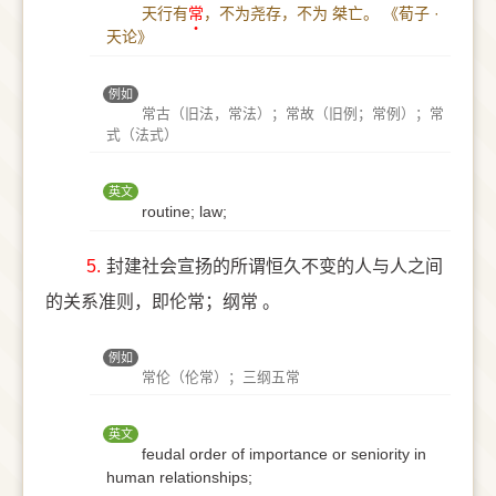
天行有
常
，不为尧存，不为 桀亡。
《荀子 ·
天论》
例如
常古（旧法，常法）；常故（旧例；常例）；常
式（法式）
英文
routine; law;
5.
封建社会宣扬的所谓恒久不变的人与人之间
的关系准则，即伦常；纲常 。
例如
常伦（伦常）；三纲五常
英文
feudal order of importance or seniority in
human relationships;