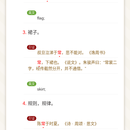
英文
flag;
3.
裙子。
引证
叔旦泣涕于
常
，悲不能对。
《逸周书》
常
，下裙也。
《说文》。朱骏声曰：“常裳二
字，经传截然分开，并不通借。”
英文
skirt;
4.
规则，规律。
引证
陈
常
于时夏。
《诗 · 周颂 · 思文》