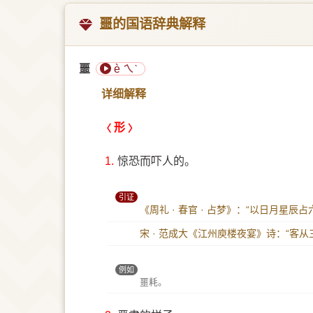
噩的国语辞典解释
噩
è ㄟˋ
详细解释
形
1.
惊恐而吓人的。
引证
《周礼 · 春官 · 占梦》：“以日月星
宋 · 范成大《江州庾楼夜宴》诗：“客
例如
噩耗。