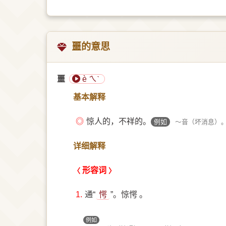
噩的意思
噩
è ㄟˋ
基本解释
◎
惊人的，不祥的。
例如
～音（坏消息）
详细解释
形容词
1.
通“
愕
”。惊愕 。
例如