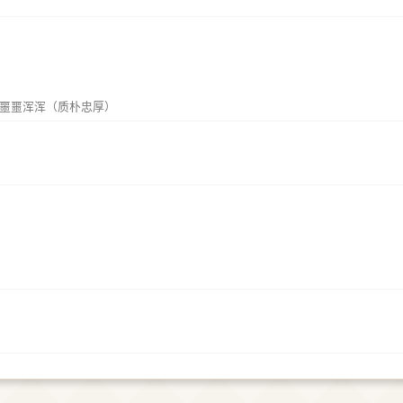
噩噩浑浑（质朴忠厚）