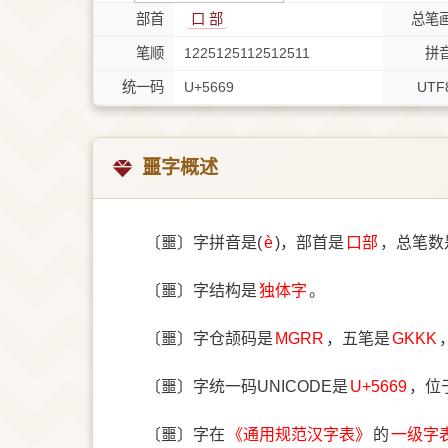
部首
⼝ 部
总笔
笔顺
1225125112512511
拼
统一码
U+5669
UTF
噩字概述
〔噩〕字拼音是(
è
)，部首是
⼝部
，总笔数
〔噩〕字结构是
独体字
。
〔噩〕字仓颉码是
MGRR
，五笔是
GKKK
〔噩〕字统一码UNICODE是
U+5669
，位
〔噩〕字在
《通用规范汉字表》
的
一级字