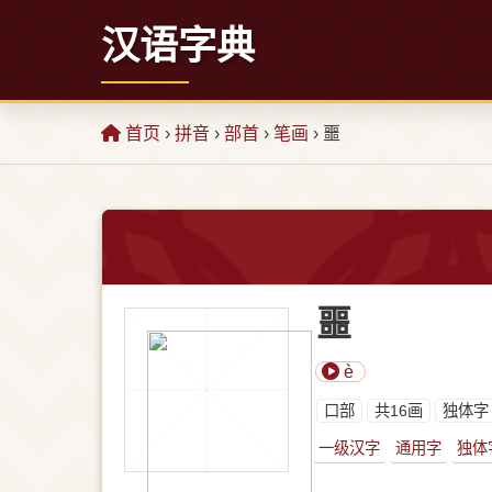
汉语字典
首页
›
拼音
›
部首
›
笔画
› 噩
噩
è
⼝部
共16画
独体字
一级汉字
通用字
独体