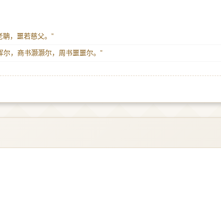
既过老聃，噩若慈父。”
书浑浑尔，商书灏灏尔，周书噩噩尔。”