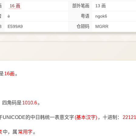
画
16 画
部外笔画
13 画
音
è
粤语
ngok6
8
E599A9
仓颉码
MGRR
是
16画
。
，四角码是
1010.6
。
于UNICODE的中日韩统一表意文字
(基本汉字)
，十进制：
2212
表
中，属
常用字
。