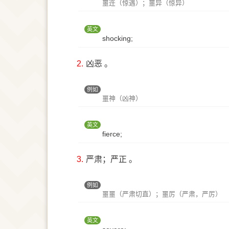
噩迕（惊遇）；噩异（惊异）
英文
shocking;
2.
凶恶 。
例如
噩神（凶神）
英文
fierce;
3.
严肃；严正 。
例如
噩噩（严肃切直）；噩厉（严肃，严厉）
英文