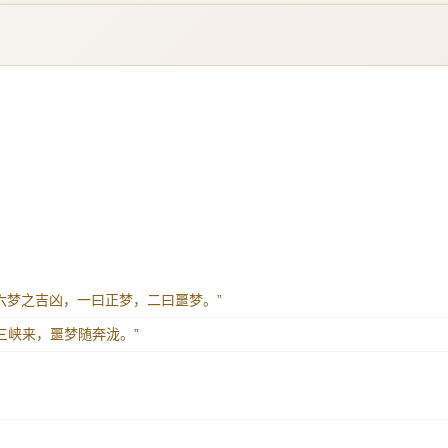
辰占六梦之吉凶，一曰正梦，二曰噩梦。”
从三峡来，噩梦随奔泷。”