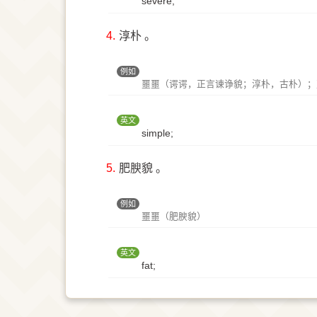
severe;
4.
淳朴 。
例如
噩噩（谔谔，正言谏诤貌；淳朴，古朴）；
英文
simple;
5.
肥腴貌 。
例如
噩噩（肥腴貌）
英文
fat;