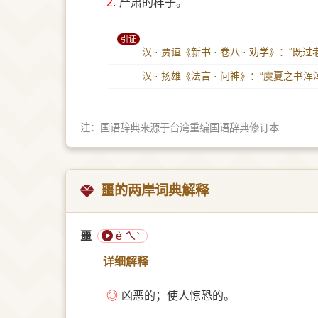
2.
严肃的样子。
引证
汉 · 贾谊《新书 · 卷八 · 劝学》：“
汉 · 扬雄《法言 · 问神》：“虞夏之
注：国语辞典来源于台湾重编国语辞典修订本
噩的两岸词典解释
噩
è ㄟˋ
详细解释
◎
凶恶的；使人惊恐的。