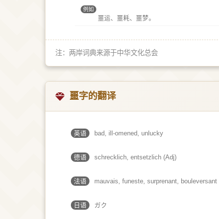
例如
噩运、噩耗、噩梦。
注：两岸词典来源于中华文化总会
噩字的翻译
英语
bad, ill-omened, unlucky
德语
schrecklich, entsetzlich (Adj)
法语
mauvais, funeste, surprenant, bouleversant
日语
ガク