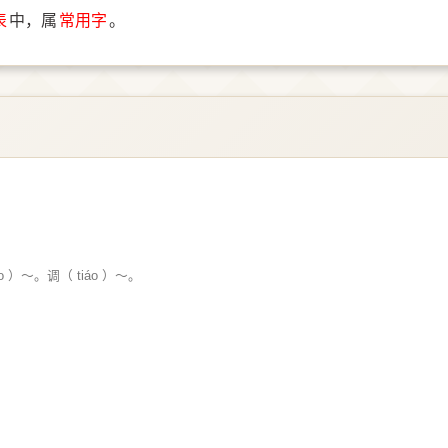
表
中，属
常用字
。
o ）～。调（ tiáo ）～。