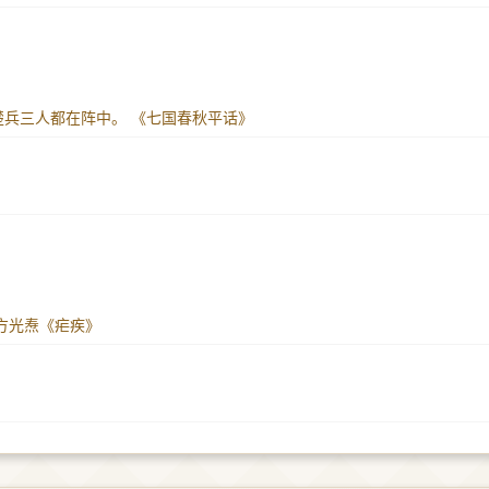
楚兵三人都在阵中。
《七国春秋平话》
方光焘《疟疾》