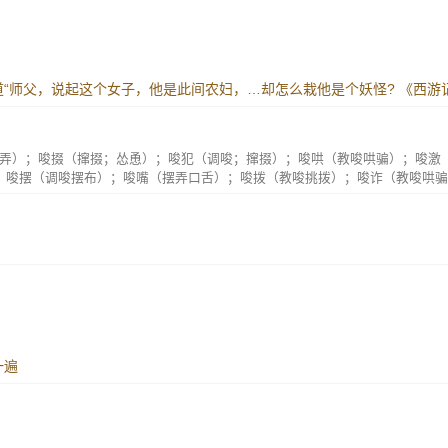
道“师父，说起这个女子，他是此间农妇，…却怎么栽他是个妖怪?
《西游
弄）；唆掇（撺掇；怂恿）；唆犯（调唆；撺掇）；唆哄（教唆哄骗）；唆激
；唆摆（调唆摆布）；唆嘴（摆弄口舌）；唆拨（教唆挑拨）；唆诈（教唆哄骗
一遍