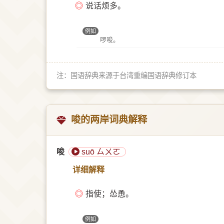
◎
说话烦多。
例如
啰唆。
注：国语辞典来源于台湾重编国语辞典修订本
唆的两岸词典解释
唆
suō ㄙㄨㄛ
详细解释
◎
指使；怂恿。
例如