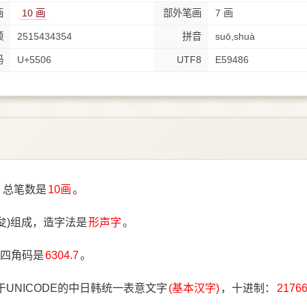
画
10 画
部外笔画
7 画
顺
2515434354
拼音
suō,shuà
码
U+5506
UTF8
E59486
，总笔数是
10画
。
夋)组成，造字法是
形声字
。
四角码是
6304.7
。
于UNICODE的中日韩统一表意文字
(基本汉字)
，十进制：
2176