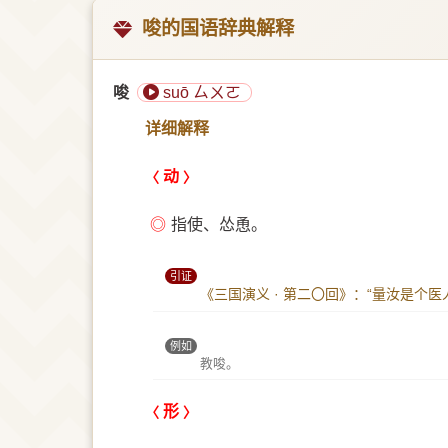
唆的国语辞典解释
唆
suō ㄙㄨㄛ
详细解释
动
◎
指使、怂恿。
引证
《三国演义 · 第二〇回》：“量汝是个
例如
教唆。
形