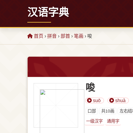
汉语字典
首页
›
拼音
›
部首
›
笔画
› 唆
唆
suō
shuà
⼝部
共10画
左右结
一级汉字
通用字