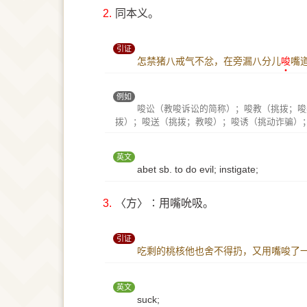
2.
同本义。
引证
怎禁猪八戒气不忿，在旁漏八分儿
唆
嘴
例如
唆讼（教唆诉讼的简称）；唆教（挑拨；唆
拨）；唆送（挑拨；教唆）；唆诱（挑动诈骗）
英文
abet sb. to do evil; instigate;
3.
〈方〉∶用嘴吮吸。
引证
吃剩的桃核他也舍不得扔，又用嘴唆了
英文
suck;