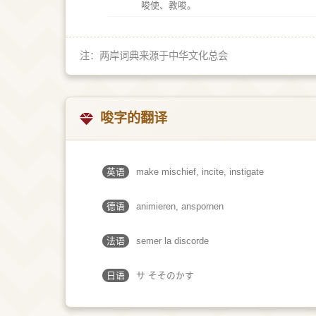
唆使、教唆。
注：两岸词典来源于中华文化总会
唆字的翻译
英语
make mischief, incite, instigate
德语
animieren, anspornen
法语
semer la discorde
日语
サ そそのかす