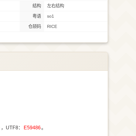
结构
左右结构
粤语
so1
仓颉码
RICE
6
，UTF8：
E59486
。