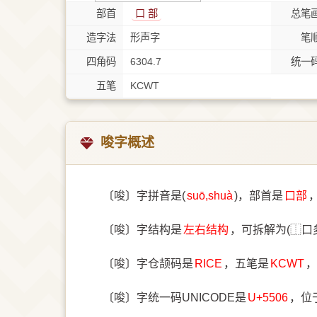
部首
⼝ 部
总笔
造字法
形声字
笔
四角码
6304.7
统一
五笔
KCWT
唆字概述
〔唆〕字拼音是(
suō,shuà
)，部首是
⼝部
〔唆〕字结构是
左右结构
，可拆解为(⿰口
〔唆〕字仓颉码是
RICE
，五笔是
KCWT
，
〔唆〕字统一码UNICODE是
U+5506
，位