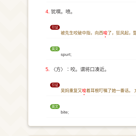
4.
犹噀。喷。
引证
被先生咬破中指，向西
唆
了，狂风起，
英文
spurt;
5.
〈方〉∶咬。谓将口凑近。
引证
吴妈重复又
唆
着耳根叮嘱了她一番话。
英文
bite;