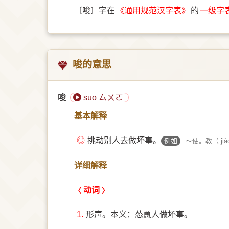
〔唆〕字在
《通用规范汉字表》
的
一级字
唆的意思
唆
suō ㄙㄨㄛ
基本解释
◎
挑动别人去做坏事。
例如
～使。教（ jià
详细解释
动词
1.
形声。本义：怂恿人做坏事。