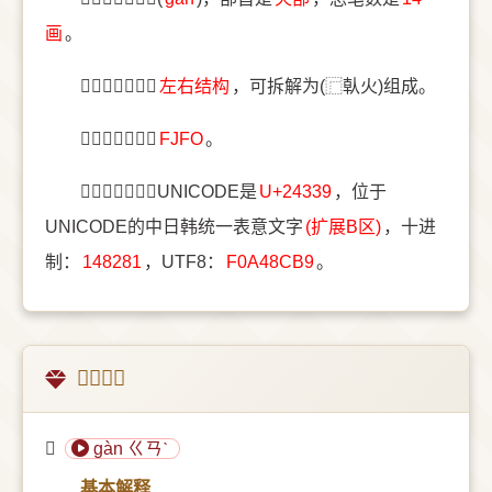
画
。
〔𤌹〕字结构是
左右结构
，可拆解为(⿸倝火)组成。
〔𤌹〕字五笔是
FJFO
。
〔𤌹〕字统一码UNICODE是
U+24339
，位于
UNICODE的中日韩统一表意文字
(扩展B区)
，十进
制：
148281
，UTF8：
F0A48CB9
。
𤌹的意思
𤌹
gàn ㄍㄢˋ
基本解释