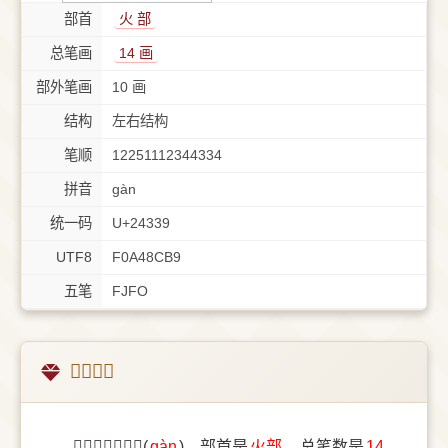
部首
⽕ 部
总笔画
14 画
部外笔画
10 画
结构
左右结构
笔顺
12251112344334
拼音
gàn
统一码
U+24339
UTF8
F0A48CB9
五笔
FJFO
𤌹字概述
〔𤌹〕字拼音是(
gàn
)，部首是
⽕部
，总笔数是
14