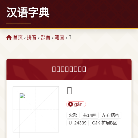
汉语字典
首页
›
拼音
›
部首
›
笔画
› 𤌹
𤌹字的意思和解释
𤌹
gàn
⽕部
共14画
左右结构
U+24339
CJK 扩展B区