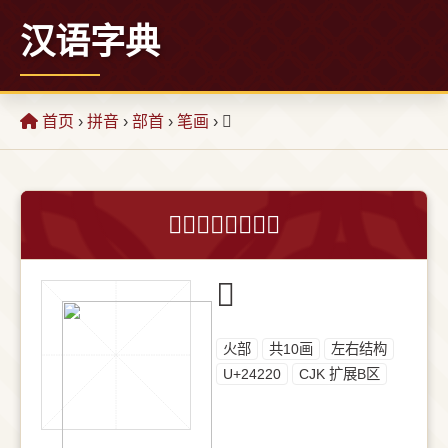
汉语字典
首页
›
拼音
›
部首
›
笔画
› 𤈠
𤈠字的意思和解释
𤈠
⽕部
共10画
左右结构
U+24220
CJK 扩展B区