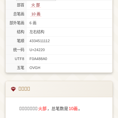
部首
⽕ 部
总笔画
10 画
部外笔画
6 画
结构
左右结构
笔顺
4334511112
统一码
U+24220
UTF8
F0A488A0
五笔
OVGH
𤈠字概述
〔𤈠〕字部首是
⽕部
，总笔数是
10画
。