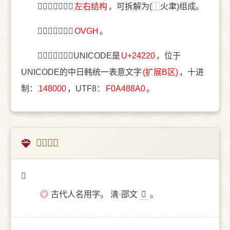
〔𤈠〕字结构是
左右结构
，可拆解为(⿰火聿)组成。
〔𤈠〕字五笔是
OVGH
。
〔𤈠〕字统一码UNICODE是
U+24220
，位于
UNICODE的中日韩统一表意文字
(扩展B区)
，十进
制：
148000
，UTF8：
F0A488A0
。
𤈠的意思
𤈠
◎
古代人名用字。 清·邵文
𤈠
。