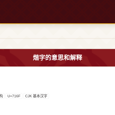
煯字的意思和解释
构
U+716F
CJK 基本汉字