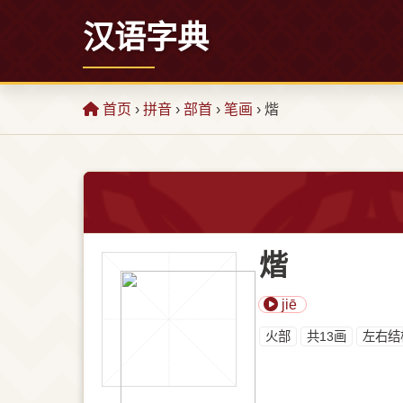
汉语字典
首页
›
拼音
›
部首
›
笔画
› 煯
煯
jiē
⽕部
共13画
左右结