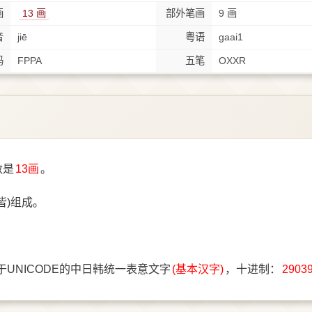
画
13 画
部外笔画
9 画
音
jiē
粤语
gaai1
码
FPPA
五笔
OXXR
数是
13画
。
皆)组成。
。
于UNICODE的中日韩统一表意文字
(基本汉字)
，十进制：
2903