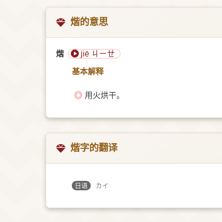
煯的意思
煯
jiē ㄐㄧㄝ
基本解释
◎
用火烘干。
煯字的翻译
日语
カイ