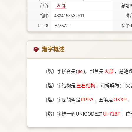
部首
⽕ 部
总笔
笔顺
4334153532511
拼
UTF8
E785AF
仓颉
煯字概述
〔煯〕字拼音是(
jiē
)，部首是
⽕部
，总笔
〔煯〕字结构是
左右结构
，可拆解为(⿰火
〔煯〕字仓颉码是
FPPA
，五笔是
OXXR
〔煯〕字统一码UNICODE是
U+716F
，位