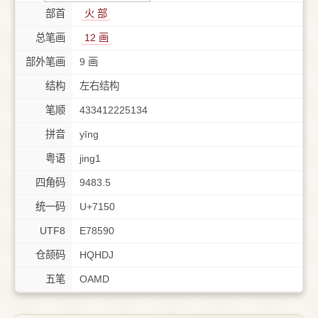
部首
⽕ 部
总笔画
12 画
部外笔画
9 画
结构
左右结构
笔顺
433412225134
拼音
yīng
粤语
jing1
四角码
9483.5
统一码
U+7150
UTF8
E78590
仓颉码
HQHDJ
五笔
OAMD