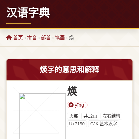
汉语字典
首页
›
拼音
›
部首
›
笔画
› 煐
煐字的意思和解释
煐
yīng
⽕部
共12画
左右结构
U+7150
CJK 基本汉字