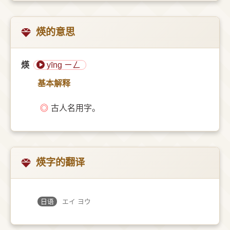
煐的意思
煐
yīng ㄧㄥ
基本解释
◎
古人名用字。
煐字的翻译
日语
エイ ヨウ