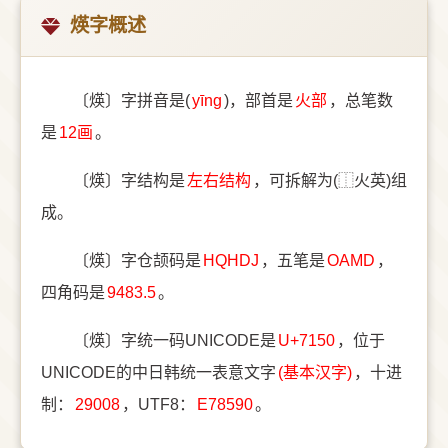
煐字概述
〔煐〕字拼音是(
yīng
)，部首是
⽕部
，总笔数
是
12画
。
〔煐〕字结构是
左右结构
，可拆解为(⿰火英)组
成。
〔煐〕字仓颉码是
HQHDJ
，五笔是
OAMD
，
四角码是
9483.5
。
〔煐〕字统一码UNICODE是
U+7150
，位于
UNICODE的中日韩统一表意文字
(基本汉字)
，十进
制：
29008
，UTF8：
E78590
。