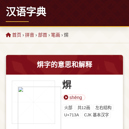
汉语字典
首页
›
拼音
›
部首
›
笔画
› 焺
焺字的意思和解释
焺
shēng
⽕部
共12画
左右结构
U+713A
CJK 基本汉字