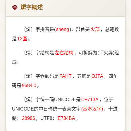
焺字概述
〔焺〕字拼音是(
shēng
)，部首是
⽕部
，总笔数
是
12画
。
〔焺〕字结构是
左右结构
，可拆解为(⿰火昇)组
成。
〔焺〕字仓颉码是
FAHT
，五笔是
OJTA
，四角
码是
9684.0
。
〔焺〕字统一码UNICODE是
U+713A
，位于
UNICODE的中日韩统一表意文字
(基本汉字)
，十进
制：
28986
，UTF8：
E784BA
。