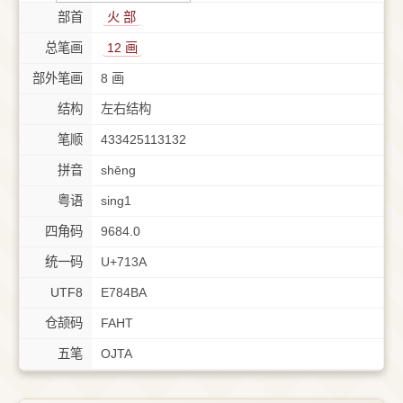
部首
⽕ 部
总笔画
12 画
部外笔画
8 画
结构
左右结构
笔顺
433425113132
拼音
shēng
粤语
sing1
四角码
9684.0
统一码
U+713A
UTF8
E784BA
仓颉码
FAHT
五笔
OJTA