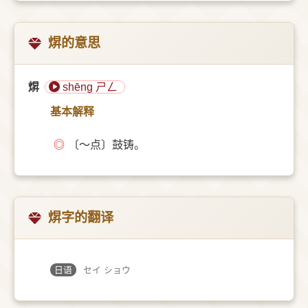
焺的意思
焺
shēng ㄕㄥ
基本解释
◎
〔～点〕鼓铸。
焺字的翻译
日语
セイ ショウ