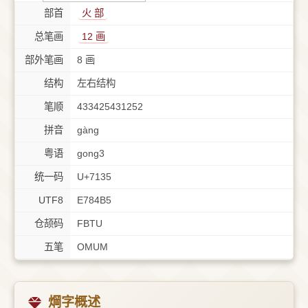
部首
⽕ 部
总笔画
12 画
部外笔画
8 画
结构
左右结构
笔顺
433425431252
拼音
gàng
粤语
gong3
统一码
U+7135
UTF8
E784B5
仓颉码
FBTU
五笔
OMUM
焵字概述