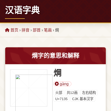
汉语字典
首页
›
拼音
›
部首
›
笔画
› 焵
焵字的意思和解释
焵
gàng
⽕部
共12画
左右结构
U+7135
CJK 基本汉字