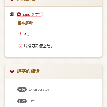
焵
gàng ㄍㄤˋ
基本解释
①
刃。
②
煅烧刀刃使坚硬。
焵字的翻译
英语
to temper steel
日语
コウ