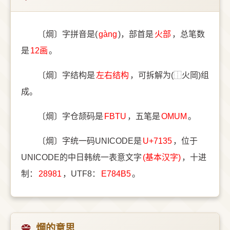
〔焵〕字拼音是(
gàng
)，部首是
⽕部
，总笔数
是
12画
。
〔焵〕字结构是
左右结构
，可拆解为(⿰火岡)组
成。
〔焵〕字仓颉码是
FBTU
，五笔是
OMUM
。
〔焵〕字统一码UNICODE是
U+7135
，位于
UNICODE的中日韩统一表意文字
(基本汉字)
，十进
制：
28981
，UTF8：
E784B5
。
焵的意思