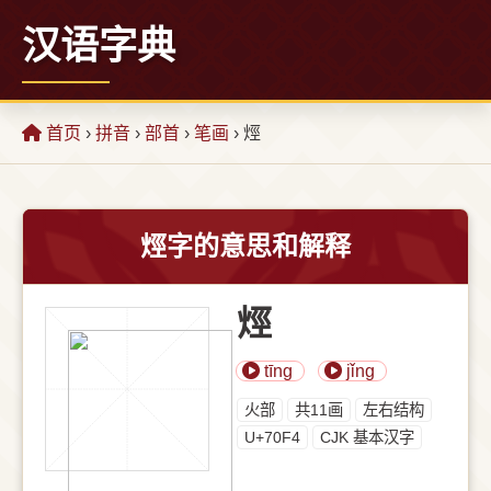
汉语字典
首页
›
拼音
›
部首
›
笔画
› 烴
烴字的意思和解释
烴
tīng
jǐng
⽕部
共11画
左右结构
U+70F4
CJK 基本汉字