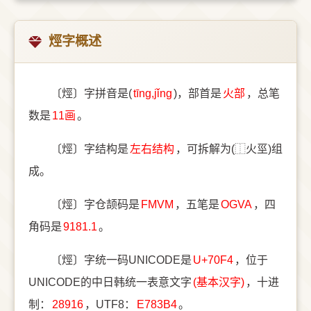
烴字概述
〔烴〕字拼音是(
tīng,jǐng
)，部首是
⽕部
，总笔
数是
11画
。
〔烴〕字结构是
左右结构
，可拆解为(⿰火巠)组
成。
〔烴〕字仓颉码是
FMVM
，五笔是
OGVA
，四
角码是
9181.1
。
〔烴〕字统一码UNICODE是
U+70F4
，位于
UNICODE的中日韩统一表意文字
(基本汉字)
，十进
制：
28916
，UTF8：
E783B4
。