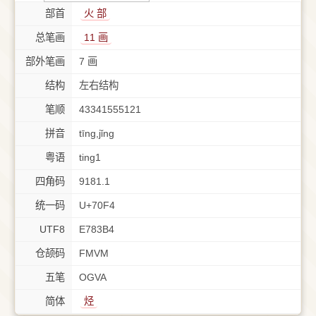
部首
⽕ 部
总笔画
11 画
部外笔画
7 画
结构
左右结构
笔顺
43341555121
拼音
tīng,jǐng
粤语
ting1
四角码
9181.1
统一码
U+70F4
UTF8
E783B4
仓颉码
FMVM
五笔
OGVA
简体
烃