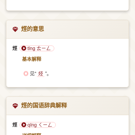
烴的意思
烴
tīng ㄊㄧㄥ
基本解释
◎
见“
烃
”。
烴的国语辞典解释
烴
qīng ㄑㄧㄥ