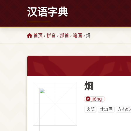
汉语字典
首页
›
拼音
›
部首
›
笔画
› 烱
烱
jiǒng
⽕部
共11画
左右结