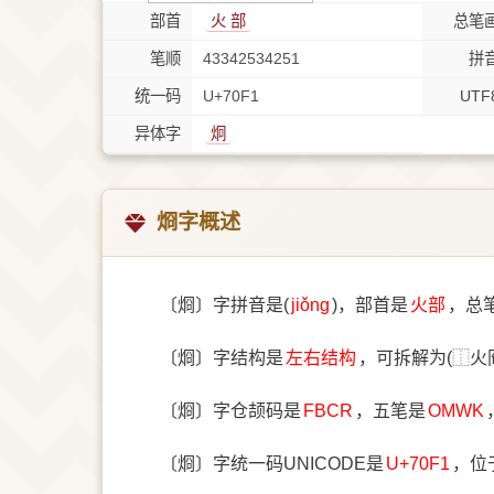
部首
⽕ 部
总笔
笔顺
43342534251
拼
统一码
U+70F1
UTF
异体字
炯
烱字概述
〔烱〕字拼音是(
jiǒng
)，部首是
⽕部
，总
〔烱〕字结构是
左右结构
，可拆解为(⿰火
〔烱〕字仓颉码是
FBCR
，五笔是
OMWK
〔烱〕字统一码UNICODE是
U+70F1
，位