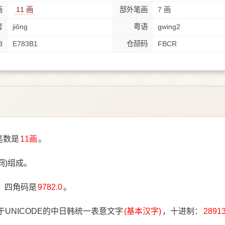
画
11 画
部外笔画
7 画
音
jiǒng
粤语
gwing2
8
E783B1
仓颉码
FBCR
笔数是
11画
。
冏)组成。
，四角码是
9782.0
。
于UNICODE的中日韩统一表意文字
(基本汉字)
，十进制：
2891