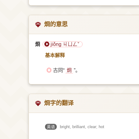
烱的意思
烱
jiǒng ㄐㄩㄥˇ
基本解释
◎
古同“
炯
”。
烱字的翻译
英语
bright, brilliant, clear; hot