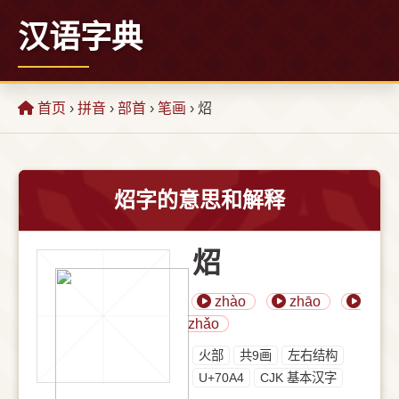
汉语字典
首页
›
拼音
›
部首
›
笔画
› 炤
炤字的意思和解释
炤
zhào
zhāo
zhǎo
⽕部
共9画
左右结构
U+70A4
CJK 基本汉字