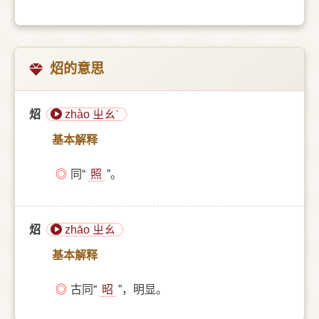
炤的意思
炤
zhào ㄓㄠˋ
基本解释
◎
同“
照
”。
炤
zhāo ㄓㄠ
基本解释
◎
古同“
昭
”，明显。