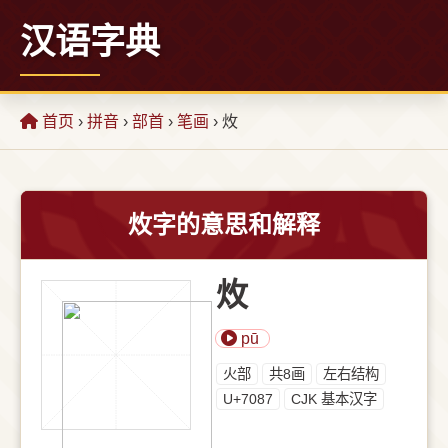
汉语字典
首页
›
拼音
›
部首
›
笔画
› 炇
炇字的意思和解释
炇
pū
⽕部
共8画
左右结构
U+7087
CJK 基本汉字