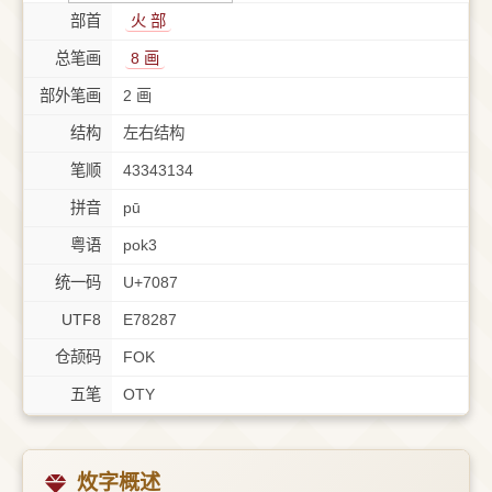
部首
⽕ 部
总笔画
8 画
部外笔画
2 画
结构
左右结构
笔顺
43343134
拼音
pū
粤语
pok3
统一码
U+7087
UTF8
E78287
仓颉码
FOK
五笔
OTY
炇字概述