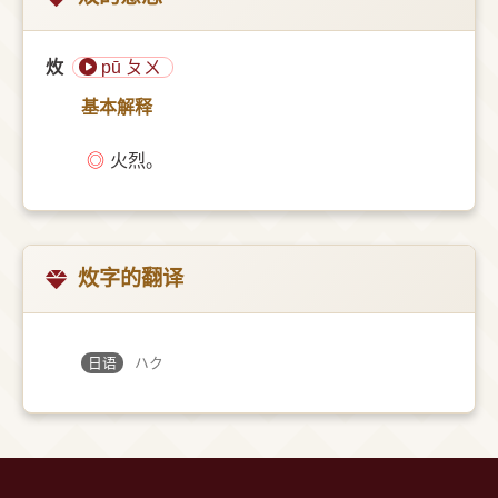
炇
pū ㄆㄨ
基本解释
◎
火烈。
炇字的翻译
日语
ハク