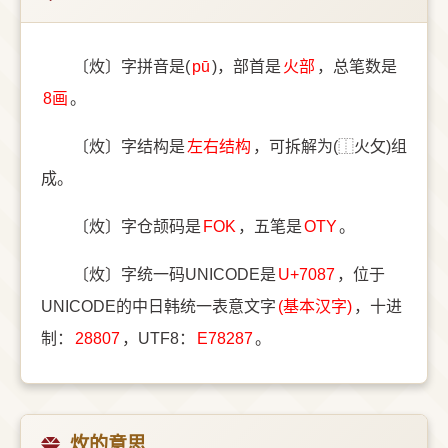
〔炇〕字拼音是(
pū
)，部首是
⽕部
，总笔数是
8画
。
〔炇〕字结构是
左右结构
，可拆解为(⿰火攵)组
成。
〔炇〕字仓颉码是
FOK
，五笔是
OTY
。
〔炇〕字统一码UNICODE是
U+7087
，位于
UNICODE的中日韩统一表意文字
(基本汉字)
，十进
制：
28807
，UTF8：
E78287
。
炇的意思