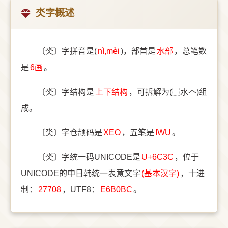
氼字概述
〔氼〕字拼音是(
nì,mèi
)，部首是
⽔部
，总笔数
是
6画
。
〔氼〕字结构是
上下结构
，可拆解为(⿱水𠆢)组
成。
〔氼〕字仓颉码是
XEO
，五笔是
IWU
。
〔氼〕字统一码UNICODE是
U+6C3C
，位于
UNICODE的中日韩统一表意文字
(基本汉字)
，十进
制：
27708
，UTF8：
E6B0BC
。