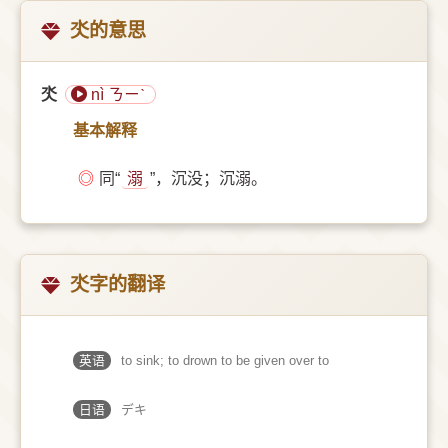
氼的意思
氼
nì ㄋㄧˋ
基本解释
◎
同“
溺
”，沉没；沉溺。
氼字的翻译
英语
to sink; to drown to be given over to
日语
デキ