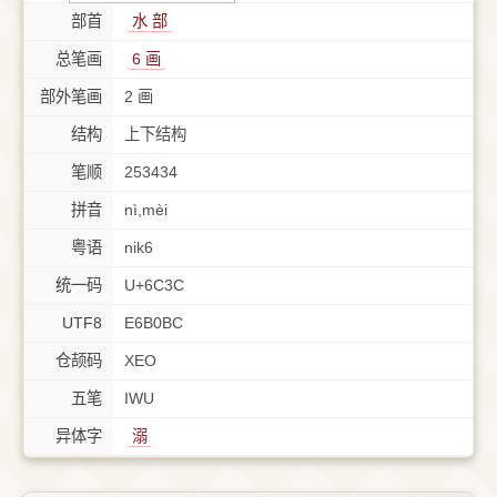
部首
⽔ 部
总笔画
6 画
部外笔画
2 画
结构
上下结构
笔顺
253434
拼音
nì,mèi
粤语
nik6
统一码
U+6C3C
UTF8
E6B0BC
仓颉码
XEO
五笔
IWU
异体字
溺