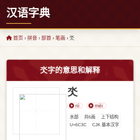
汉语字典
首页
›
拼音
›
部首
›
笔画
› 氼
氼字的意思和解释
氼
nì
mèi
⽔部
共6画
上下结构
U+6C3C
CJK 基本汉字