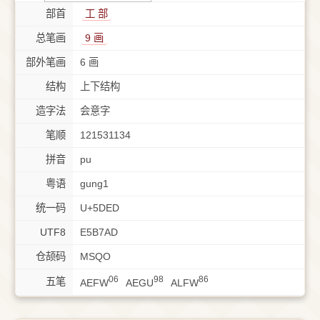
部首
⼯ 部
总笔画
9 画
部外笔画
6 画
结构
上下结构
造字法
会意字
笔顺
121531134
拼音
pu
粤语
gung1
统一码
U+5DED
UTF8
E5B7AD
仓颉码
MSQO
06
98
86
五笔
AEFW
AEGU
ALFW