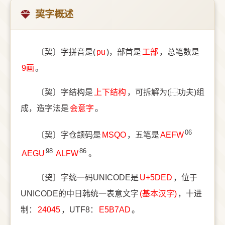
巭字概述
〔巭〕字拼音是(
pu
)，部首是
⼯部
，总笔数是
9画
。
〔巭〕字结构是
上下结构
，可拆解为(⿱功夫)组
成，造字法是
会意字
。
06
〔巭〕字仓颉码是
MSQO
，五笔是
AEFW
98
86
AEGU
ALFW
。
〔巭〕字统一码UNICODE是
U+5DED
，位于
UNICODE的中日韩统一表意文字
(基本汉字)
，十进
制：
24045
，UTF8：
E5B7AD
。