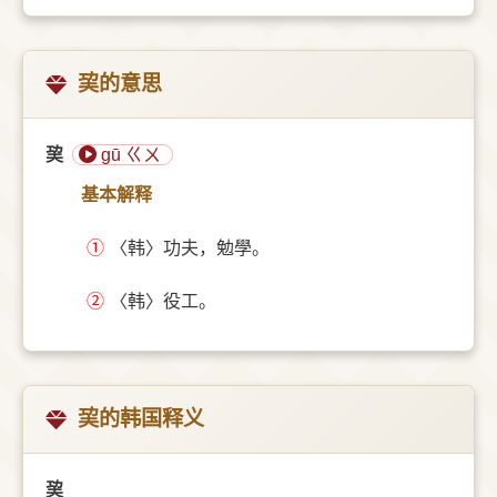
巭的意思
巭
gū ㄍㄨ
基本解释
①
〈韩〉功夫，勉學。
②
〈韩〉役工。
巭的韩国释义
巭