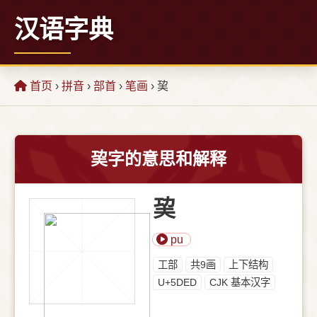
汉语字典
首页
›
拼音
›
部首
›
笔画
› 巭
巭字的意思和解释
巭
pu
⼯部
共9画
上下结构
U+5DED
CJK 基本汉字