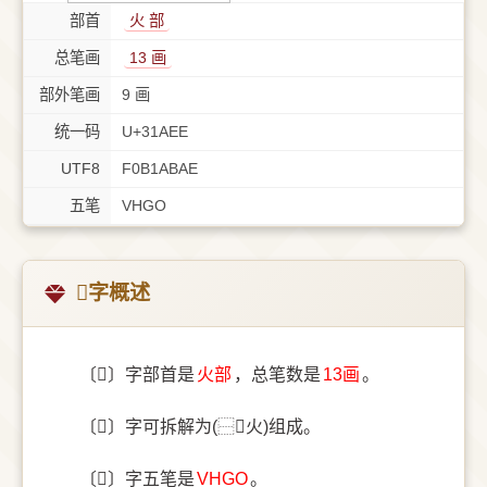
部首
⽕ 部
总笔画
13 画
部外笔画
9 画
统一码
U+31AEE
UTF8
F0B1ABAE
五笔
VHGO
𱫮字概述
〔𱫮〕字部首是
⽕部
，总笔数是
13画
。
〔𱫮〕字可拆解为(⿱𭴘火)组成。
〔𱫮〕字五笔是
VHGO
。