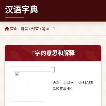
汉语字典
首页
›
拼音
›
部首
›
笔画
› 𱫮
𱫮字的意思和解释
𱫮
⽕部
共13画
U+31AEE
CJK 扩展H区