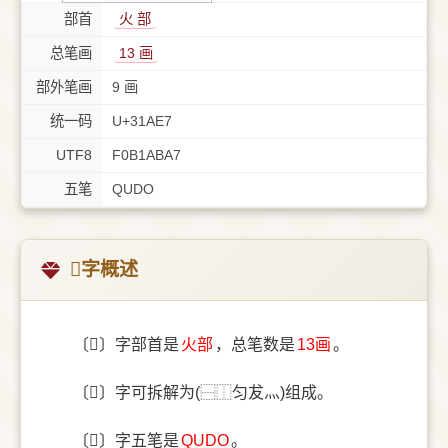
部首
⽕ 部
总笔画
13 画
部外笔画
9 画
统一码
U+31AE7
UTF8
F0B1ABA7
五笔
QUDO
𱫧字概述
〔𱫧〕字部首是
⽕部
，总笔数是
13画
。
〔𱫧〕字可拆解为(⿱⿰匀犮灬)组成。
〔𱫧〕字五笔是
QUDO
。