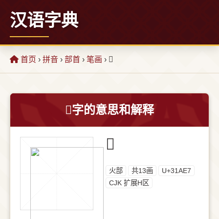
汉语字典
首页
›
拼音
›
部首
›
笔画
› 𱫧
𱫧字的意思和解释
𱫧
⽕部
共13画
U+31AE7
CJK 扩展H区