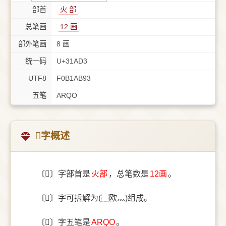
部首
⽕ 部
总笔画
12 画
部外笔画
8 画
统一码
U+31AD3
UTF8
F0B1AB93
五笔
ARQO
𱫓字概述
〔𱫓〕字部首是
⽕部
，总笔数是
12画
。
〔𱫓〕字可拆解为(⿱欧灬)组成。
〔𱫓〕字五笔是
ARQO
。