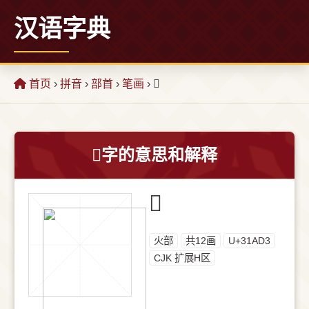
汉语字典
首页
›
拼音
›
部首
›
笔画
› 𱫓
𱫓字的意思和解释
𱫓
⽕部
共12画
U+31AD3
CJK 扩展H区