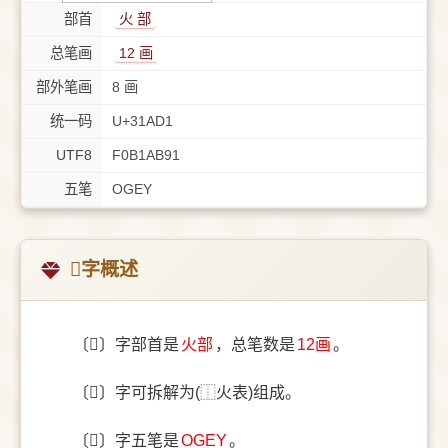
部首
⽕ 部
总笔画
12 画
部外笔画
8 画
统一码
U+31AD1
UTF8
F0B1AB91
五笔
OGEY
𱫑字概述
〔𱫑〕字部首是
⽕部
，总笔数是
12画
。
〔𱫑〕字可拆解为(⿰火表)组成。
〔𱫑〕字五笔是
OGEY
。