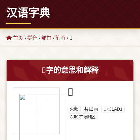
汉语字典
首页
›
拼音
›
部首
›
笔画
› 𱫑
𱫑字的意思和解释
𱫑
⽕部
共12画
U+31AD1
CJK 扩展H区