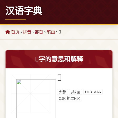
汉语字典
首页
›
拼音
›
部首
›
笔画
› 𱪦
𱪦字的意思和解释
𱪦
⽕部
共7画
U+31AA6
CJK 扩展H区