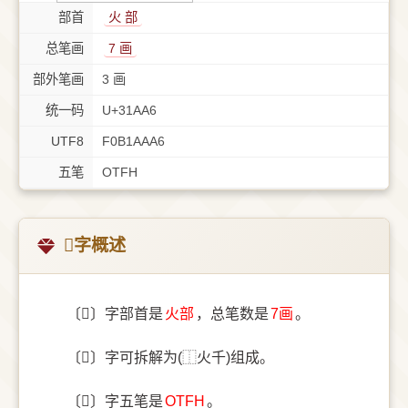
部首
⽕ 部
总笔画
7 画
部外笔画
3 画
统一码
U+31AA6
UTF8
F0B1AAA6
五笔
OTFH
𱪦字概述
〔𱪦〕字部首是
⽕部
，总笔数是
7画
。
〔𱪦〕字可拆解为(⿰火千)组成。
〔𱪦〕字五笔是
OTFH
。