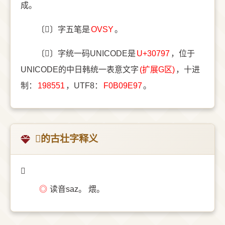
成。
〔𰞗〕字五笔是
OVSY
。
〔𰞗〕字统一码UNICODE是
U+30797
，位于
UNICODE的中日韩统一表意文字
(扩展G区)
，十进
制：
198551
，UTF8：
F0B09E97
。
𰞗的古壮字释义
𰞗
◎
读音saz。 煨。