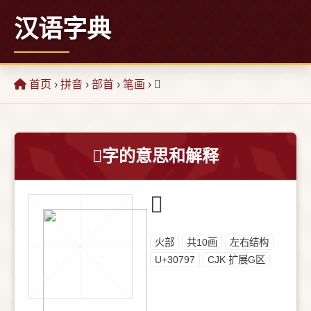
汉语字典
首页
›
拼音
›
部首
›
笔画
› 𰞗
𰞗字的意思和解释
𰞗
⽕部
共10画
左右结构
U+30797
CJK 扩展G区