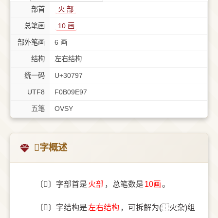
部首
⽕ 部
总笔画
10 画
部外笔画
6 画
结构
左右结构
统一码
U+30797
UTF8
F0B09E97
五笔
OVSY
𰞗字概述
〔𰞗〕字部首是
⽕部
，总笔数是
10画
。
〔𰞗〕字结构是
左右结构
，可拆解为(⿰火杂)组